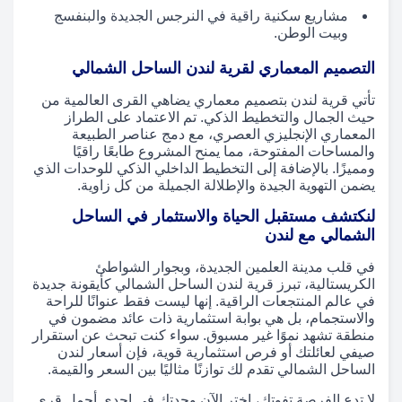
مشاريع سكنية راقية في النرجس الجديدة والبنفسج
وبيت الوطن.
التصميم المعماري لقرية لندن الساحل الشمالي
تأتي قرية لندن بتصميم معماري يضاهي القرى العالمية من
حيث الجمال والتخطيط الذكي. تم الاعتماد على الطراز
المعماري الإنجليزي العصري، مع دمج عناصر الطبيعة
والمساحات المفتوحة، مما يمنح المشروع طابعًا راقيًا
ومميزًا. بالإضافة إلى التخطيط الداخلي الذكي للوحدات الذي
يضمن التهوية الجيدة والإطلالة الجميلة من كل زاوية.
لنكتشف مستقبل الحياة والاستثمار في الساحل
الشمالي مع لندن
في قلب مدينة العلمين الجديدة، وبجوار الشواطئ
الكريستالية، تبرز قرية لندن الساحل الشمالي كأيقونة جديدة
في عالم المنتجعات الراقية. إنها ليست فقط عنوانًا للراحة
والاستجمام، بل هي بوابة استثمارية ذات عائد مضمون في
منطقة تشهد نموًا غير مسبوق. سواء كنت تبحث عن استقرار
صيفي لعائلتك أو فرص استثمارية قوية، فإن أسعار لندن
الساحل الشمالي تقدم لك توازنًا مثاليًا بين السعر والقيمة.
لا تدع الفرصة تفوتك، اختر الآن وحدتك في إحدى أجمل قرى