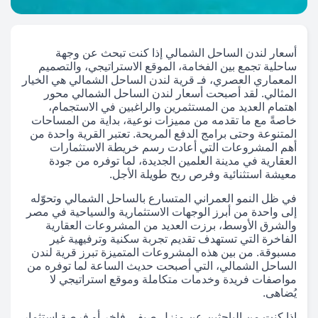
أسعار لندن الساحل الشمالي إذا كنت تبحث عن وجهة
ساحلية تجمع بين الفخامة، الموقع الاستراتيجي، والتصميم
المعماري العصري، فـ قرية لندن الساحل الشمالي هي الخيار
المثالي. لقد أصبحت أسعار لندن الساحل الشمالي محور
اهتمام العديد من المستثمرين والراغبين في الاستجمام،
خاصةً مع ما تقدمه من مميزات نوعية، بداية من المساحات
المتنوعة وحتى برامج الدفع المريحة. تعتبر القرية واحدة من
أهم المشروعات التي أعادت رسم خريطة الاستثمارات
العقارية في مدينة العلمين الجديدة، لما توفره من جودة
معيشة استثنائية وفرص ربح طويلة الأجل.
في ظل النمو العمراني المتسارع بالساحل الشمالي وتحوّله
إلى واحدة من أبرز الوجهات الاستثمارية والسياحية في مصر
والشرق الأوسط، برزت العديد من المشروعات العقارية
الفاخرة التي تستهدف تقديم تجربة سكنية وترفيهية غير
مسبوقة. من بين هذه المشروعات المتميزة تبرز قرية لندن
الساحل الشمالي، التي أصبحت حديث الساعة لما توفره من
مواصفات فريدة وخدمات متكاملة وموقع استراتيجي لا
يُضاهى.
إذا كنت من الباحثين عن منزل صيفي فاخر أو فرصة استثمار