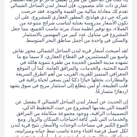
عقاري ذات عائد مضمون، فإن أسعار لندن الساحل الشمالي
تقدم لك معادلة مثالية بين القيمة والجودة. فقد حرصت
شركة جي دي هولدنج، المطور العقاري للمشروع، على أن
تكون الأسعار مدروسة بعناية لتناسب شرائح متنوعة من
العملاء، مع توفير أنظمة سداد مرنة تناسب الجميع، مما جعل
المشروع في متناول عدد كبير من المهتمين بالاستثمار
والسكن في واحدة من أجمل مناطق البحر المتوسط.
لقد أصبحت أسعار قرية لندن الساحل الشمالي محور نقاش
واسع بين المستثمرين في القطاع العقاري، لا سيما مع ما
تشهده مدينة العلمين الجديدة من طفرة تنموية هائلة في
البنية التحتية، والخدمات، والمرافق العامة. كما أن الموقع
الجغرافي المتميز للقرية، القريب من أهم الطرق السريعة
والمطارات، يجعلها خيارًا ذكيًا لمن يسعى لحياة راقية في
قلب الطبيعة، أو لمن يتطلع إلى استثمار مربح في سوق يشهد
ازدهارًا متسارعًا.
إن الحديث عن أسعار لندن الساحل الشمالي لا ينفصل عن
القيمة التي يقدمها المشروع من حيث التخطيط الذكي،
التصميمات الراقية، ووجود مجموعة متكاملة من المرافق
والخدمات التي تلبي كافة احتياجات السكان والزوار. ومع
التنوع الكبير في مساحات الوحدات والأسعار، تتيح قرية لندن
لكل عميل فرصة اقتناء وحدة تناسب نمط حياته وميزانيته،
سواء كان شابًا يبحث عن استوديو عملي، أو أسرة تبحث عن