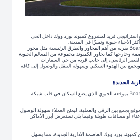
استراتيجي فريد لمشروع كمبوند بورد ووك داخل الحي
ثر الأحياء حيوية وتميزًا في المدينة.
يتمتع كمبوند بورد ووك العاصمة الادارية الجديدة Boardwalk بقربه من أهم المحاور والطرق الرئيسية مثل محور
مة وخارجها كما يجاور الكمبوند مجموعة من المعالم الحيوية
والقصر الرئاسي، إلى جانب قربه من حي السفارات.
ويجمع بين الهدوء السكني وسهولة التنقل والوصول إلى كافة
رية الجديدة
يتميز كمبوند بورد ووك العاصمة الادارية الجديدة Boardwalk بموقعه الحيوي الذي يضع السكان في قلب شبكة
قع يجمع بين الرقي والعملية، ليمنح العملاء سهولة الوصول
ن عناء أو مسافات طويلة وفيما يلي نستعرض أبرز الأماكن
كمبوند بورد ووك العاصمة الادارية الجديدة، مما يسهل