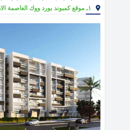
١ـ موقع كمبوند بورد ووك العاصمة الادارية الجديدة