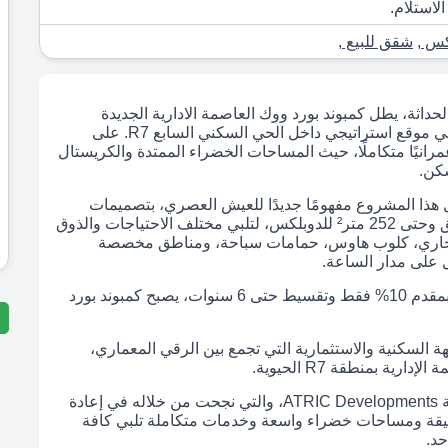
الاستلام.
كس
,
شقق للبيع
,
حداثة، يطل كمبوند بورد ووك العاصمة الادارية الجديدة
ليمنحك أسلوب حياة متكامل يجمع بين الهدوء والتميز في موقع استراتيجي داخل الحي السكني السابع R7. على
معًا عمرانيًا متكاملًا، حيث المساحات الخضراء الممتدة والكريستال
كن.
 هذا المشروع مفهومًا جديدًا للعيش العصري، بتصميمات
أوروبية أنيقة، ووحدات متنوعة تبدأ من 118 متر² للشقق وحتى 252 متر² للدوبلكس، لتلبي مختلف الاحتياجات والذوق
تجاري، كلوب هاوس، حمامات سباحة، ومناطق مخصصة
ل على مدار الساعة.
مع أسعار تبدأ من 4,306,200 جنيه وأنظمة سداد مرنة بمقدم 10% فقط وتقسيط حتى 6 سنوات، يصبح كمبوند بورد
ة الادارية الجديدة Boardwalk هو الوجهة السكنية والاستثمارية التي تجمع بين الرقي المعماري،
ة بمنطقة R7 الحيوية.
هذا المشروع المتكامل يعتبر أحد أبرز مشروعات شركة ATRIC Developments، والتي نجحت من خلاله في إعادة
أنيقة ومساحات خضراء واسعة وخدمات متكاملة تلبي كافة
د.