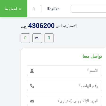
English
اتصل بنا
4306200
الاسعار تبدأ من
ج.م
تواصل معنا