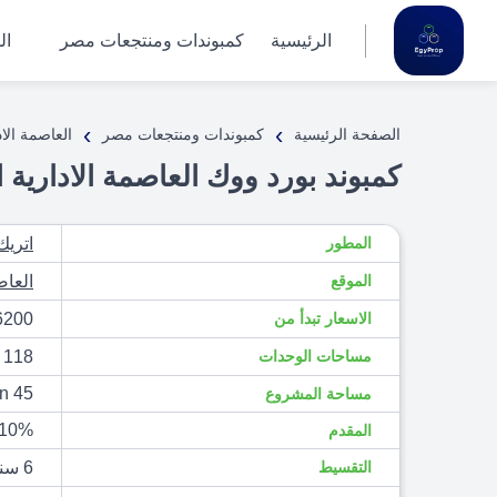
الرئيسية
كمبوندات ومنتجعات مصر
ال
›
›
الصفحة الرئيسية
كمبوندات ومنتجعات مصر
العاصمة الاد
كمبوند بورد ووك العاصمة الادارية الجديدة ـ 26
المطور
اتريك
الموقع
العاص
الاسعار تبدأ من
4306200 ج.
مساحات الوحدات
118 م² الى 252 م²
45 Feddan
مساحة المشروع
10%
المقدم
التقسيط
6 سنوات