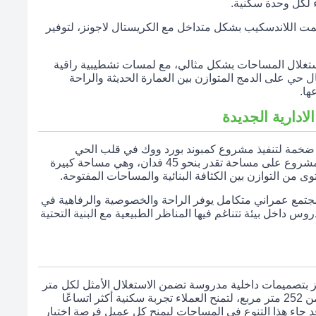
 لكل وحدة سكنية.
ممت اللاندسكيب بشكل متداخل مع الكريستال لاجونز، لتوفير
ستغلال المساحات بشكل مثالي، مع لمسات تشطيبية راقية
 مع الذوق الرفيع ويعتبر كمبوند Boardwalk مثال حي على الدمج المتوازن بين العمارة الحديثة والراحة
ها.
ضخمة لتنفيذ مشروع كمبوند بورد ووك في قلب الحي
السكني السابع بالعاصمة الإدارية الجديدة، حيث يمتد المشروع على مساحة تقدر بنحو 45 فدان، وهي مساحة كبيرة
وى من التوازن بين الكثافة البنائية والمساحات المفتوحة.
تمع عمراني متكامل يوفر الراحة والخصوصية والرفاهية في
 داخل بيئة تتناغم فيها المناظر الطبيعية مع البنية التحتية
نية من 118 متر مربع، وتتميز بتصميمات داخلية مدروسة تضمن الاستغلال الأمثل لكل متر
كما توفر الشركة أيضا وحدات دوبلكس بمساحات تبدأ من 252 متر مربع، لتمنح العملاء تجربة سكنية أكثر اتساعًا
 جاء هذا التنوع في المساحات ليمنح كل عميل فرصة اختيار