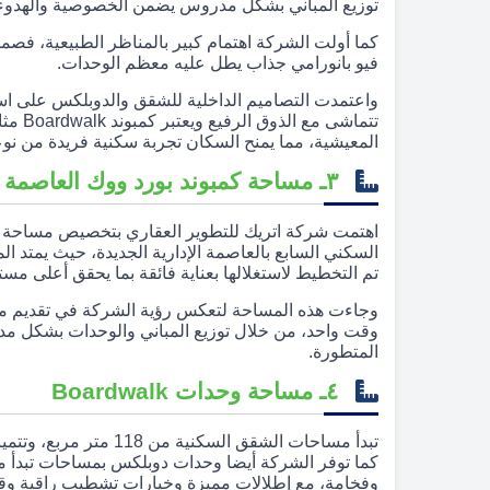
توزيع المباني بشكل مدروس يضمن الخصوصية والهدوء
كما أولت الشركة اهتمام كبير بالمناظر الطبيعية، فص
فيو بانورامي جذاب يطل عليه معظم الوحدات.
واعتمدت التصاميم الداخلية للشقق والدوبلكس على ا
تتماشى
المعيشية، مما يمنح السكان تجربة سكنية فريدة من نوع
٣ـ مساحة كمبوند بورد ووك العاصمة الادارية الجديدة
اهتمت شركة اتريك للتطوير العقاري بتخصيص مساحة 
تم التخطيط لاستغلالها بعناية فائقة بما يحقق أعلى مست
وجاءت هذه المساحة لتعكس رؤية الشركة في تقديم مج
وقت واحد، من خلال توزيع المباني والوحدات بشكل مدروس
المتطورة.
٤ـ مساحة وحدات Boardwalk
تبدأ مساحات الشقق السك
وفخامة، مع إطلالات مميزة وخيارات تشطيب راقية وقد