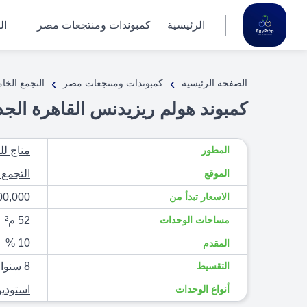
الرئيسية
كمبوندات ومنتجعات مصر
ال
›
›
الصفحة الرئيسية
كمبوندات ومنتجعات مصر
التجمع الخ
كمبوند هولم ريزيدنس القاهرة الجديدة – dence 2026
المطور
مناج لل
الموقع
التجمع
الاسعار تبدأ من
3,500,000
مساحات الوحدات
52 م²
10 %
المقدم
التقسيط
8 سنوات
أنواع الوحدات
استوديو