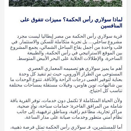
لماذا سولاري رأس الحكمة؟ مميزات تتفوق على
المنافسين
قرية سولاري رأس الحكمة من مصر إيطاليا ليست مجرد
مشروع ساحلي… بل تجربة متكاملة للسكن والاستثمار. في
قلب واحدة من أجمل بقاع الساحل الشمالي، يجمع المشروع
بين الموقع الاستراتيجي في رأس الحكمة، والطبيعة
الساحرة، والإطلالات الخلابة على البحر الأبيض المتوسط.
أهم ما يميز سولاري هو تصميمه المعماري العصري
المستوحى من الطراز الأوروبي، حيث تم تنفيذ كل وحدة
بعناية لتوفير أقصى درجات الراحة والأناقة. تتنوع الوحدات ما
بين شاليهات، توين هاوس، وفيلات مستقلة بمساحات مختلفة
تناسب كل احتياج.
ولأن الحياة المتكاملة لا تكتمل دون خدمات، توفر القرية باقة
شاملة من المرافق الفاخرة: حمامات سباحة، نوادٍ صحية،
مراكز تجارية، مطاعم راقية، ومناطق ترفيهية، إلى جانب
نظام أمني متطور وخدمات صيانة على مدار الساعة.
أما للمستثمرين، فـ سولاري رأس الحكمة تمثل فرصة ذهبية،