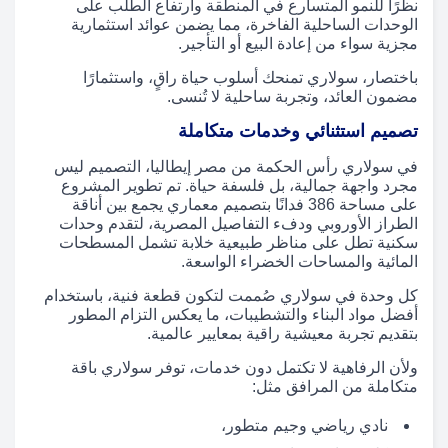
نظرًا للنمو المتسارع في المنطقة وارتفاع الطلب على
الوحدات الساحلية الفاخرة، مما يضمن عوائد استثمارية
مجزية سواء من إعادة البيع أو التأجير.
باختصار، سولاري تمنحك أسلوب حياة راقٍ، واستثمارًا
مضمون العائد، وتجربة ساحلية لا تُنسى.
تصميم استثنائي وخدمات متكاملة
في سولاري رأس الحكمة من مصر إيطاليا، التصميم ليس
مجرد واجهة جمالية، بل فلسفة حياة. تم تطوير المشروع
على مساحة 386 فدانًا بتصميم معماري يجمع بين أناقة
الطراز الأوروبي ودفء التفاصيل المصرية، لتقدم وحدات
سكنية تطل على مناظر طبيعية خلابة تشمل المسطحات
المائية والمساحات الخضراء الواسعة.
كل وحدة في سولاري صُممت لتكون قطعة فنية، باستخدام
أفضل مواد البناء والتشطيبات، ما يعكس التزام المطور
بتقديم تجربة معيشية راقية بمعايير عالمية.
ولأن الرفاهية لا تكتمل دون خدمات، توفر سولاري باقة
متكاملة من المرافق مثل:
نادي رياضي وجيم متطور،