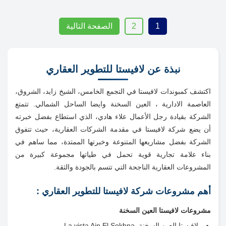
1
2
الصفحة التالية
نبذة عن لافيستا للتطوير العقاري
اكتشف كمبوندات لافيستا في التجمع الخامس، الشيخ زايد، الشروق،
العاصمة الادارية ، العين السخنة وايضا الساحل الشمالي. تتمتع
الشركة بقيادة رجل الأعمال علاء هادي، الذي استطاع بفضل خبرته
أن يضع شركة لافيستا في مقدمة الشركات العقارية، حيث تتفوق
الشركة بفضل مشاريعها المتنوعة وخبرتها الممتدة، مما ساهم في
بناء علامة تجارية قوية تحمل في طياتها مجموعة كبيرة من
المشروعات العقارية الناجحة التي تتسم بالجودة والثقة.
أهم مشروعات شركة لافيستا للتطوير العقاري :
مشروعات لافيستا العين السخنة
لافيستا العين السخنة La vista Ain El Sokhna