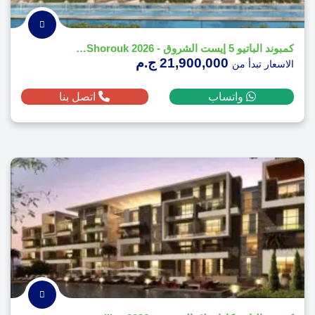
كمبوند الباتيو 5 إيست الشروق - 2026 El Patio 5 East El Shorouk
21,900,000 ج.م
الاسعار تبدأ من
واتساب
اتصل بنا