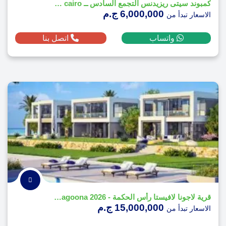
كمبوند سيتى ريزيدنس التجمع السادس ــ city residence new cairo
6,000,000 ج.م
الاسعار تبدأ من
واتساب
اتصل بنا
قرية لاجونا لافيستا رأس الحكمة - La Vista Ras El-Hikma Lagoona 2026
15,000,000 ج.م
الاسعار تبدأ من