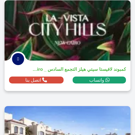
كمبوند لافيستا سيتي هيلز التجمع السادس _ El Patio Hills New Cairo
واتساب
اتصل بنا