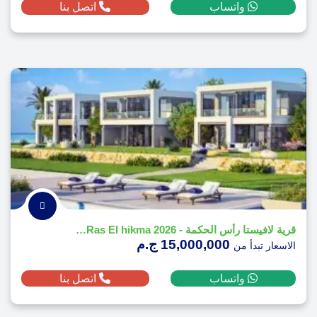
واتساب
اتصل بنا
قرية لافيستا رأس الحكمة - 2026 La Vista Ras El hikma
15,000,000 ج.م
الاسعار تبدأ من
واتساب
اتصل بنا