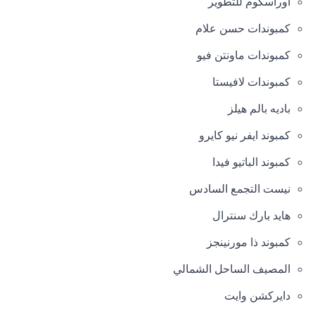
أوراسكوم للتطوير
الإدارية الجديدة: تساهم لافيستا في العاصمة الإدارية بمشروعات
كمبوندات حسن علام
راقية، وتهدف إلى توفير نمط حياة حديث ومتكامل في واحدة من
أهم مدن مصر المستقبلية. تهدف شركة لافيستا إلى تعزيز وجودها
كمبوندات ماونتن فيو
في مواقع متميزة تتنوع بين المناطق الساحلية والمدن السكنية
كمبوندات لافيستا
الحديثة، لتلبي احتياجات عملائها المختلفة وتقدم لهم مستوى عالٍ من
الراحة والرفاهية.
باديه بالم هيلز
كمبوند ايفر نيو كايرو
كمبوند الباتيو فيدا
نيست التجمع السادس
هايد بارك سنترال
كمبوند ذا مورنينجز
المصيف الساحل الشمالي
دايركشن وايت