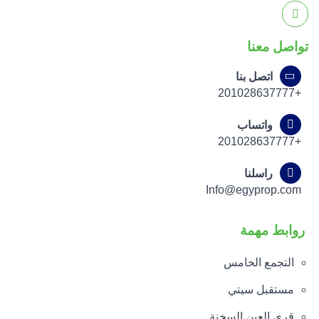
تواصل معنا
اتصل بنا
+201028637777
واتساب
+201028637777
راسلنا
Info@egyprop.com
روابط مهمة
التجمع الخامس
مستقبل سيتي
قري العين السخنة