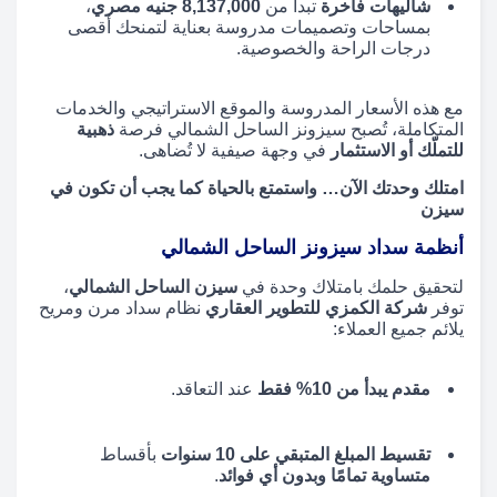
شاليهات فاخرة
تبدأ من
8,137,000 جنيه مصري
،
بمساحات وتصميمات مدروسة بعناية لتمنحك أقصى
درجات الراحة والخصوصية.
مع هذه الأسعار المدروسة والموقع الاستراتيجي والخدمات
المتكاملة، تُصبح سيزونز الساحل الشمالي فرصة
ذهبية
للتملّك أو الاستثمار
في وجهة صيفية لا تُضاهى.
امتلك وحدتك الآن… واستمتع بالحياة كما يجب أن تكون في
سيزن
أنظمة سداد سيزونز الساحل الشمالي
لتحقيق حلمك بامتلاك وحدة في
سيزن الساحل الشمالي
،
توفر
شركة الكمزي للتطوير العقاري
نظام سداد مرن ومريح
يلائم جميع العملاء:
مقدم يبدأ من 10% فقط
عند التعاقد.
تقسيط المبلغ المتبقي على 10 سنوات
بأقساط
متساوية تمامًا وبدون أي فوائد
.