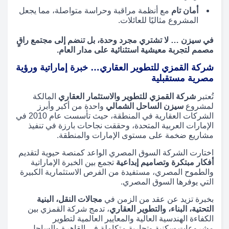
أمان تام
مع أنظمة مراقبة وحراسة متواصلة، مما يجعل
المشروع مثاليًا للعائلات.
في سيزن … لا تشتري مجرد وحدة، بل تنضم إلى مجتمع راقٍ
مصمم لتجربة معيشية استثنائية على مدار العام.
شركة القمزي للتطوير العقاري… خبرة إماراتية ورؤية
مصرية مستقبلية
تُعتبر
شركة القمزي للتطوير والاستثمار العقاري
المالكة
لمشروع
سيزن الساحل الشمالي
واحدة من أكبر وأبرز
الشركات العقارية في المنطقة، حيث تأسست عام 2010 في
الإمارات العربية المتحدة، وحققت نجاحات بارزة في تنفيذ
مشاريع ضخمة على مستوى الإمارات والمنطقة.
اختارت الشركة السوق المصري الواعد كمنصة حيوية لتقديم
أفكار مبتكرة وتصاميم إبداعية
تجمع بين الخبرة الإماراتية
والطموح المصري، مستفيدة من الفرص الاستثمارية الكبيرة
التي يوفرها السوق المصري.
بخبرة تزيد عن عقد من الزمن في
مجالات النقل، البنية
التحتية، البناء، والتطوير العقاري
، تدمج شركة القمزي بين
الكفاءة الهندسية العالية والمعايير العالمية لتطوير
مشروعات سكنية وتجارية متكاملة في القاهرة والساحل