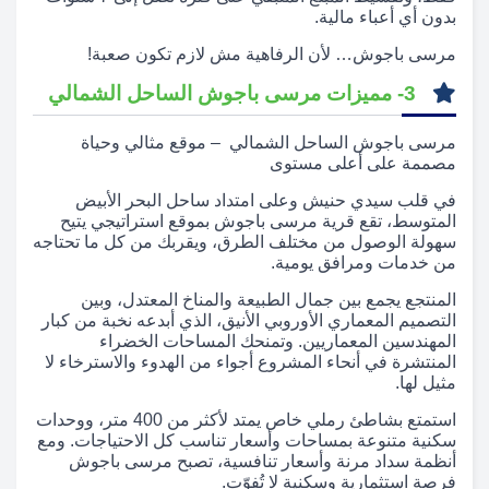
بدون أي أعباء مالية.
مرسى باجوش… لأن الرفاهية مش لازم تكون صعبة!
3- مميزات مرسى باجوش الساحل الشمالي
مرسى باجوش الساحل الشمالي – موقع مثالي وحياة
مصممة على أعلى مستوى
في قلب سيدي حنيش وعلى امتداد ساحل البحر الأبيض
المتوسط، تقع قرية مرسى باجوش بموقع استراتيجي يتيح
سهولة الوصول من مختلف الطرق، ويقربك من كل ما تحتاجه
من خدمات ومرافق يومية.
المنتجع يجمع بين جمال الطبيعة والمناخ المعتدل، وبين
التصميم المعماري الأوروبي الأنيق، الذي أبدعه نخبة من كبار
المهندسين المعماريين. وتمنحك المساحات الخضراء
المنتشرة في أنحاء المشروع أجواء من الهدوء والاسترخاء لا
مثيل لها.
استمتع بشاطئ رملي خاص يمتد لأكثر من 400 متر، ووحدات
سكنية متنوعة بمساحات وأسعار تناسب كل الاحتياجات. ومع
أنظمة سداد مرنة وأسعار تنافسية، تصبح مرسى باجوش
فرصة استثمارية وسكنية لا تُفوّت.