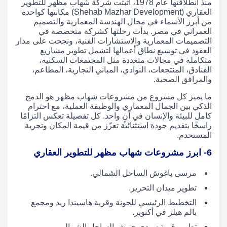
منذ انطلاقتها عام 1978، أثبتت شركة شهاب مظهر للتطوير
العقاري (Shehab Mazhar Development) مكانتها كواحدة
من أبرز الأسماء في مجال الهندسة المعمارية والتصميم
العمراني في مصر. بدأت رحلتها كشركة متخصصة في
التصميمات المعمارية والاستشارات الفنية، ونجحت على مدار
العقود في توسيع نطاق أعمالها لتشمل تطوير مشاريع
متكاملة في مجالات متعددة مثل المجتمعات السكنية،
الفنادق، المنتجعات، النوادي، المباني التجارية، المطاعم،
والمرافق الصحية.
ما يميز كل مشروع من مشروعات شهاب مظهر هو الدمج
الذكي بين الجمال المعماري والوظيفة العملية، مع احترام
كامل للبيئة والإنسان في آنٍ واحد. كل تفصيلة تعكس التزامًا
راسخًا بتقديم جودة استثنائية تعزّز من قيمة المكان وتجربة
المستخدم.
6- ابرز مشروعات شهاب مظهر للتطوير العقاري
مرسى باغوش الساحل الشمالي.
تطوير ميدان التحرير.
التخطيط الرئيسي للجونة وقرية هاسيندا ريد ومجمع
بالم هيلز في أكتوبر.
تطوير قرية سيدي حنيش الساحل الشمالي.