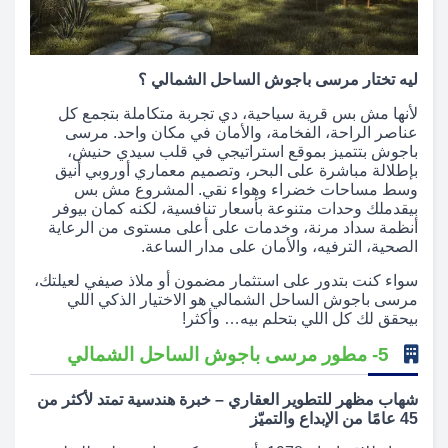
ليه تختار مرسى باجوش الساحل الشمالي ؟
لأنها مش بس قرية سياحية، دي تجربة متكاملة بتجمع كل
عناصر الراحة، الفخامة، والأمان في مكان واحد. مرسى
باجوش بتتميز بموقع استراتيجي في قلب سيدي حنيش،
بإطلالة مباشرة على البحر، وتصميم معماري أوروبي أنيق
وسط مساحات خضراء وهواء نقي. المشروع مش بس
بيقدملك وحدات متنوعة بأسعار تنافسية، لكنه كمان بيوفر
أنظمة سداد مرنة، وخدمات على أعلى مستوى من الرعاية
الصحية، الترفيه، والأمان على مدار الساعة.
سواء كنت بتدور على استثمار مضمون أو ملاذ صيفي لعيلتك،
مرسى باجوش الساحل الشمالي هو الاختيار الذكي اللي
بيحقق لك كل اللي بتحلم بيه… وأكثر!
5- مطور مرسى باجوش الساحل الشمالي
شهاب مظهر للتطوير العقاري – خبرة هندسية تمتد لأكثر من
45 عامًا من الإبداع والتميّز