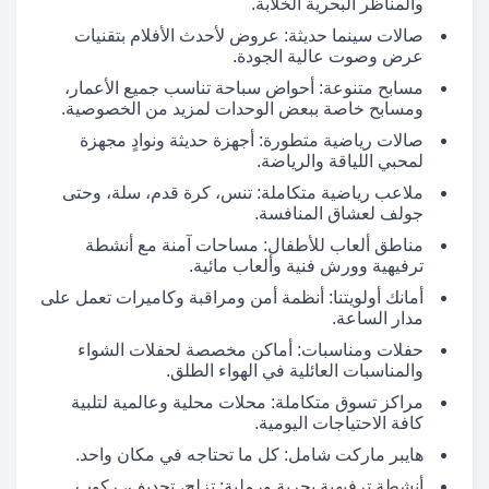
والمناظر البحرية الخلابة.
صالات سينما حديثة: عروض لأحدث الأفلام بتقنيات
عرض وصوت عالية الجودة.
مسابح متنوعة: أحواض سباحة تناسب جميع الأعمار،
ومسابح خاصة ببعض الوحدات لمزيد من الخصوصية.
صالات رياضية متطورة: أجهزة حديثة ونوادٍ مجهزة
لمحبي اللياقة والرياضة.
ملاعب رياضية متكاملة: تنس، كرة قدم، سلة، وحتى
جولف لعشاق المنافسة.
مناطق ألعاب للأطفال: مساحات آمنة مع أنشطة
ترفيهية وورش فنية وألعاب مائية.
أمانك أولويتنا: أنظمة أمن ومراقبة وكاميرات تعمل على
مدار الساعة.
حفلات ومناسبات: أماكن مخصصة لحفلات الشواء
والمناسبات العائلية في الهواء الطلق.
مراكز تسوق متكاملة: محلات محلية وعالمية لتلبية
كافة الاحتياجات اليومية.
هايبر ماركت شامل: كل ما تحتاجه في مكان واحد.
أنشطة ترفيهية بحرية ورملية: تزلج، تجديف، ركوب