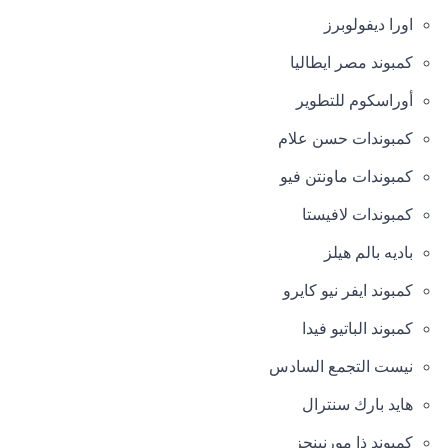
اورا ديفولوبرز
كمبوند مصر ايطاليا
أوراسكوم للتطوير
كمبوندات حسن علام
كمبوندات ماونتن فيو
كمبوندات لافيستا
باديه بالم هيلز
كمبوند ايفر نيو كايرو
كمبوند الباتيو فيدا
نيست التجمع السادس
هايد بارك سنترال
كمبوند ذا مورنينجز