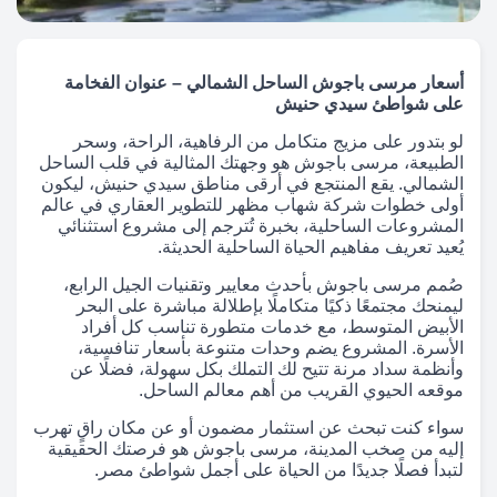
أسعار مرسى باجوش الساحل الشمالي – عنوان الفخامة
على شواطئ سيدي حنيش
لو بتدور على مزيج متكامل من الرفاهية، الراحة، وسحر
الطبيعة، مرسى باجوش هو وجهتك المثالية في قلب الساحل
الشمالي. يقع المنتجع في أرقى مناطق سيدي حنيش، ليكون
أولى خطوات شركة شهاب مظهر للتطوير العقاري في عالم
المشروعات الساحلية، بخبرة تُترجم إلى مشروع استثنائي
يُعيد تعريف مفاهيم الحياة الساحلية الحديثة.
صُمم مرسى باجوش بأحدث معايير وتقنيات الجيل الرابع،
ليمنحك مجتمعًا ذكيًا متكاملًا بإطلالة مباشرة على البحر
الأبيض المتوسط، مع خدمات متطورة تناسب كل أفراد
الأسرة. المشروع يضم وحدات متنوعة بأسعار تنافسية،
وأنظمة سداد مرنة تتيح لك التملك بكل سهولة، فضلًا عن
موقعه الحيوي القريب من أهم معالم الساحل.
سواء كنت تبحث عن استثمار مضمون أو عن مكان راقٍ تهرب
إليه من صخب المدينة، مرسى باجوش هو فرصتك الحقيقية
لتبدأ فصلًا جديدًا من الحياة على أجمل شواطئ مصر.