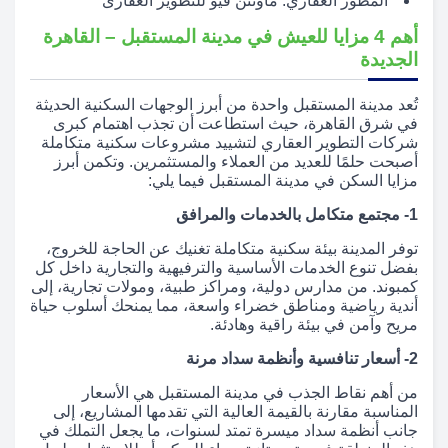
المطور العقاري: ماونتن فيو للتطوير العقارى
أهم 4 مزايا للعيش في مدينة المستقبل – القاهرة
الجديدة
تُعد مدينة المستقبل واحدة من أبرز الوجهات السكنية الحديثة
في شرق القاهرة، حيث استطاعت أن تجذب اهتمام كبرى
شركات التطوير العقاري لتشييد مشروعات سكنية متكاملة
أصبحت حلمًا للعديد من العملاء والمستثمرين. وتكمن أبرز
مزايا السكن في مدينة المستقبل فيما يلي:
1- مجتمع متكامل بالخدمات والمرافق
توفر المدينة بيئة سكنية متكاملة تغنيك عن الحاجة للخروج،
بفضل تنوع الخدمات الأساسية والترفيهية والتجارية داخل كل
كمبوند. من مدارس دولية، ومراكز طبية، ومولات تجارية، إلى
أندية رياضية ومناطق خضراء واسعة، مما يمنحك أسلوب حياة
مريح وآمن في بيئة راقية وهادئة.
2- أسعار تنافسية وأنظمة سداد مرنة
من أهم نقاط الجذب في مدينة المستقبل هي الأسعار
المناسبة مقارنة بالقيمة العالية التي تقدمها المشاريع، إلى
جانب أنظمة سداد ميسرة تمتد لسنوات، ما يجعل التملك في