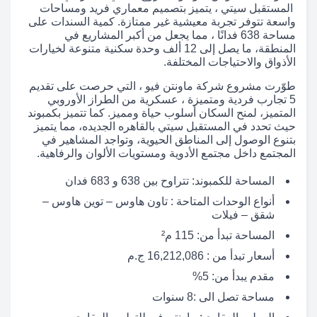
المستقبل سيتي ، يتميز بتصميم معماري فريد ومساحات
واسعة تتوفر تجربة معيشية غير ممتازة. كمية السندات على
مساحة 638 فدانًا ، مما يجعل من أكبر المشاريع في
المنطقة، ما يصل إلى 12 ألف وحدة سكنية متنوعة لخيارات
الأذواق والاحتياجات المختلفة.
طوّرت مشروع شركة ماونتن فيو ، التي حرصت على تقديم
5 تجارب فردية ومتميزة ، عسكرية من الطراز الأوروبي
المتميز، لمنح السكان أسلوب حياة ومميز. كما تتميز بكمبوند
حيث تحدد في المستقبل سيتي بالقاهره الجديده، مما يتميز
بتنوع الوصول إلى المناطق الحيوية، وتواجد المشاهير في
المجتمع داخل مجتمع الأدوية ومستويات الألوان والرفاهية.
المساحة للكمبوند: تتراوح بين 638 و 683 فدان
أنواع الوحدات المتاحة : تاون هاوس – توين هاوس –
شقق – فيلات
المساحة تبدأ من: 115 م²
أسعار تبدأ من : 16,212,086 ج.م
مقدم يبدأ من: 5%
مساحة تصل الى :8 سنوات