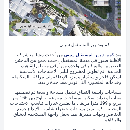
كمبوند رير المستقبل سيتي
يعد
كمبوند رير المستقبل سيتي
من أحدث مشاريع شركة
الأهلية صبور في مدينة المستقبل ، حيث يجمع بين الباحثين
العصريين والموقع في واحدة من أرقى مناطق القاهرة
الجديدة . تم تطوير المشروع ليلبي الاحتياجات الأساسية
لسكن فاخر واستثمار مميز، بالإضافة إلى مرافقه المتكاملة
وخدماته المتطورة التي توفر نمط حياة راقية.
مساحات واسعة النطاق تشمل مساحة واسعة تم تصميمها
بعناية لوحدات سكنية بمساحات متنوعة تتراوح بين 166 متر
مربع و 199 مترًا مربعًا ، ما يضمن خيارات تناسب الاحتياجات
المختلفة. كما تتميز بساحات خضراء شاسعة الإبداع جميع
العناصر وجهات مميزة، مما يجعل واجهة المستخدم لعشاق
والرفاهية.