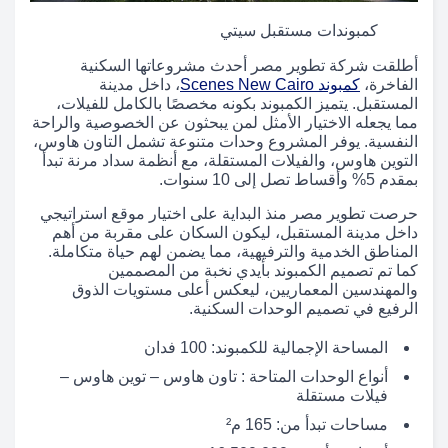
كمبوندات مستقبل سيتي
أطلقت شركة تطوير مصر أحدث مشروعاتها السكنية
الفاخرة،
كمبوند Scenes New Cairo
، داخل مدينة
المستقبل. يتميز الكمبوند بكونه مخصصًا بالكامل للفيلات،
مما يجعله الاختيار الأمثل لمن يبحثون عن الخصوصية والراحة
النفسية. يوفر المشروع وحدات متنوعة تشمل التاون هاوس،
التوين هاوس، والفيلات المستقلة، مع أنظمة سداد مرنة تبدأ
بمقدم 5% وأقساط تصل إلى 10 سنوات.
حرصت تطوير مصر منذ البداية على اختيار موقع استراتيجي
داخل مدينة المستقبل، ليكون السكان على مقربة من أهم
المناطق الخدمية والترفيهية، مما يضمن لهم حياة متكاملة.
كما تم تصميم الكمبوند بأيدي نخبة من المصممين
والمهندسين المعماريين، ليعكس أعلى مستويات الذوق
الرفيع في تصميم الوحدات السكنية.
المساحة الإجمالية للكمبوند: 100 فدان
أنواع الوحدات المتاحة : تاون هاوس – توين هاوس –
فيلات مستقلة
مساحات تبدأ من: 165 م²