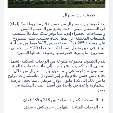
كمبوند بارك سنترال
يعد كمبوند بارك سنترال من حسن علام مشروعًا سكنيًا راقيًا
في المستقبل سيتي ، حيث يجمع بين المصمم المتقن
والمساحات الخضراء إذن، مما يوفر سكنًا متكاملاً يستجيب
للتطلعات المختلفة عن نمط الحياة فحسب. يمتد المشروع
على مساحة 285 فدانًا ، مع تخصيص 15% فقط من مساحة
البناء، في حين تشغل المساحات الخضراء 40% من إجمالي
المشروع، ما يميزها خصوصيتها وطبيعة أعمالها المميزة.
يقدم الكمبوند مجموعة متنوعة من الوحدات السكنية، تشمل
المباني، الدوبلكس، والبنتهاوس ، إلى جانب خدمات عالمية
المستوى ونادٍ اجتماعي. يتم تطوير بارك سنترال من خلال
تحالف بين حسن علام وأدير إنترناشيونال ، باستثمارات تتراوح
ما بين 100 إلى 155 مليون دولار أمريكي ، مما يجعل فرصة
استثمارية واعدة في واحدة من أفضل المدن السكنية في
مصر.
المساحة للكمبوند: تتراوح بين 278 و 285 فدان
الوحدات المتاحة : بنتهاوس – دوبلكس – شقق