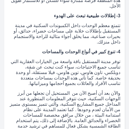
هذه المنطقة فرصة ممتازة سواء للسكن أو للاستثمار طويل
الأجل.
3- إطلالات طبيعية تبعث على الهدوء
تتمتع معظم الوحدات داخل الكمبوندات السكنية في مدينة
المستقبل بإطلالات خلابة على مساحات خضراء، حدائق، أو
بحيرات صناعية، مما يخلق أجواء مثالية للراحة والاستجمام
داخل منزلك.
4- تنوع كبير في أنواع الوحدات والمساحات
توفر مدينة المستقبل باقة واسعة من الخيارات العقارية التي
تناسب جميع الاحتياجات، سواء كنت تبحث عن شقة،
دوبلكس، تاون هاوس، توين هاوس، فيلا مستقلة، أو وحدة
بحديقة خاصة. كما تأتي هذه الوحدات بمساحات متعددة
تناسب الأفراد والعائلات بجميع أحجامها وميزانياتها.
والآن بعد أن أصبح الآن من المستحيل أن تجعلها من أبرز
الوجهات السكنية، حيث تتوفر المعلومات المتطورة عند
المداخل جميع المشاريع السكنية، والتي تتميز بمستوى متميز
من الأمان لعدم وجودها . كما تعتمد المدينة على نظام
استدامة البيئة ، من خلال مرافق مخصصة للمساحات
الخضراء والحدائق العامة. بالإضافة إلى ذلك، يتم استخدام
الطاقة الشمسية بشكل فعال للمساهم في ترشيد خدمة