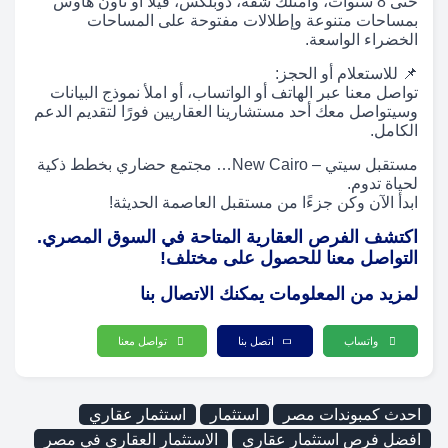
حتى 8 سنوات، وامتلك شقة، دوبلكس، فيلا أو تاون هاوس
بمساحات متنوعة وإطلالات مفتوحة على المساحات
الخضراء الواسعة.
📌 للاستعلام أو الحجز:
تواصل معنا عبر الهاتف أو الواتساب، أو املأ نموذج البيانات
وسيتواصل معك أحد مستشارينا العقاريين فورًا لتقديم الدعم
الكامل.
مستقبل سيتي – New Cairo… مجتمع حضاري بخطط ذكية
لحياة تدوم.
ابدأ الآن وكن جزءًا من مستقبل العاصمة الحديثة!
اكتشف الفرص العقارية المتاحة في السوق المصري.
التواصل معنا للحصول على مختلف!
لمزيد من المعلومات يمكنك الاتصال بنا
واتساب
اتصل بنا
تواصل معنا
احدث كمبوندات مصر
استثمار
استثمار عقاري
افضل فرص استثمار عقاري
الاستثمار العقاري في مصر