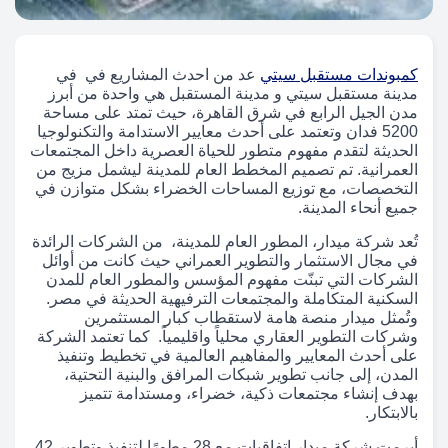
كمبوندات مستقبل سيتي
عد من احدث المشاريع في في
مدينة مستقبل سيتي و مدينة المستقبل هي واحدة من أبرز
مدن الجيل الرابع في شرق القاهرة، حيث تمتد على مساحة
5200 فدان وتعتمد على أحدث معايير الاستدامة والتكنولوجيا
الحديثة لتقدم مفهوم متطور للحياة العصرية داخل المجتمعات
العمرانية. تم تصميم المخطط العام للمدينة ليشمل مزيج من
التخصصات، مع توزيع المساحات الخضراء بشكل متوازن في
جميع أنحاء المدينة.
تُعد شركة ميدار، المطور العام للمدينة، من الشركات الرائدة
في مجال الاستثمار والتطوير العمراني حيث كانت من أوائل
الشركات التي تبنّت مفهوم المؤسس والمطور العام للمدن
السكنية المتكاملة والمجتمعات الترفيهية الحديثة في مصر.
وتُمثل ميدار منصة هامة لاستقطاب كبار المستثمرين
وشركات التطوير العقاري محلياً واقليمياً. كما تعتمد الشركة
على أحدث المعايير والمفاهيم العالمية في تخطيط وتنفيذ
المدن، إلى جانب تطوير شبكات المرافق والبنية التحتية،
بهدف إنشاء مجتمعات ذكية، خضراء، ومستدامة تتميز
بالابتكار.
أبرمت شركة ميدار اتفاقيات مع 28 مطورًا لتنفيذ وتطوير 42