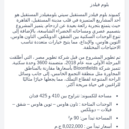
بلوم فيلدز
كمبوند بلوم فيلدز المستقبل سيتي بلومفيلدز المستقبل هو
أحد المشاريع المتميزة في قلب مدينة المستقبل، القاهرة
حيث يتمتع بتجربة رائعة بعيدة عن ازدحام. يتميز المشروع
بتصميم عصري ومساحاته الخضراء الشاسعة، بالإضافة إلى
تنوع الوحدات السكنية بين الشقق، الدوبلكس، التاون هاوس،
التوين هاوس، والإبداع، مما يتيح خيارات متعددة تناسب
الاحتياجات المختلفة.
تم تطوير المشروع من قبل شركة تطوير مصر ، التي أطلقت
المرحلة الأولى منه عام 2018، متضمنة 3600 وحدة سكنية.
تتميز شركة Bloomfields بأسعارها مقارنة بالمناطق
المجاورة مثل منطقة التجمع الخامس، إلى جانب وسائل
الراحة المتنوعة لقطاع التملك، مما يجعلها خيارًا مثاليًا
للراغبين في حياة مريحة أكثر.
مساحة للكمبوند: تتراوح بين 410 و 425 فدان
الوحدات المتاحة : تاون هاوس – توين هاوس – شقق –
فيلات – دوبلكس
المساحة تبدأ من: 90 م²
أسعار تبدأ من : 8,022,000 ج.م