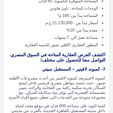
المساحة المتوفرة للكمبوند: 60 فدان
الوحدات المتاحة : تاون هاوس
المساحة تبدأ من: 166 م²
أسعار تبدأ من : 21,130,000 ج.م
مقدم يبدأ من: 10%
مساحة تصل الي: 7 سنوات
المطور العقاري: الأهلي صبور للتنمية العقارية
اكتشف الفرص العقارية المتاحة في السوق المصري.
التواصل معنا للحصول على مختلف!
7- كمبوند لافينير – المستقبل سيتي
كمبوند لافينيريعد كمبوند لافينير من أحدث مشروعات الأهلية
صبور ، حيث يجسد مواطن مصري فرنسي فاخر ليمنح
السكان تجربة سكنية راقية بين الفخامة والراحة. تتميز
بتصميماته العصرية التي توفر بيئة متكاملة للسكن، مع
مجموعة متنوعة من الخدمات التي تغطي جميع أفراد الأسرة.
كمية البوند على مساحة 600 فدان في موقع محدد لحياة
داخل مدينة المستقبل بالقاهره الجديدة، بالقرب من مدينتي