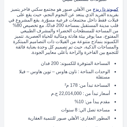
كمبوند ذا ريدج
من الأهلي صبور هو مجتمع سكني فاخر يتميز
بفريده الفريد الذي يبتعد عن النجوم النجم، حيث يقع على
فيلات فقط داخل مجتمعات فرعية مسوّرة. يقع المشروع في
قلب مدينة المستقبل بمساحة 200 فدانًا، مع تخصيص 80%
من المساحة للمسطحات الخضراء والمشرف الطبيعي
المفتوح، مما يوفر بيئة هادئة ومثالية للحياة العصرية. تتميز
الكمبوند بنماذج متنوعة من الفيلات ذات التصاميم المبتكرة
والمساحات الذكية، حيث تم تصميم كل وحدة بعناية فائقة
للتجمع بين الفاخرة والراحة بأعلى معايير الجودة.
المساحة المتوفرة للكمبوند: 200 فدان
الوحدات المتاحة : تاون هاوس – توين هاوس – فيلا
مستقلة
المساحة تبدأ من: 178 م²
أسعار تبدأ من : 22,014,000 ج.م
مقدم يبدأ من: 10%
مساحة تصل الي: 8 سنوات
المطور العقاري: الأهلي صبور للتنمية العقارية