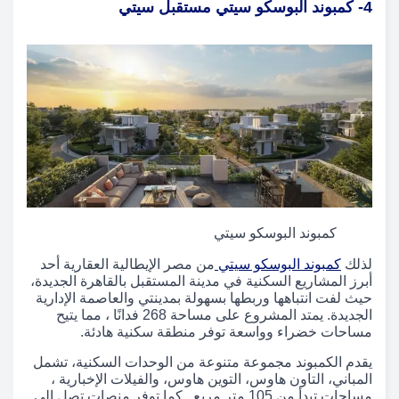
4- كمبوند البوسكو سيتي مستقبل سيتي
كمبوند البوسكو سيتي
لذلك
كمبوند البوسكو سيتي
من مصر الإيطالية العقارية أحد
أبرز المشاريع السكنية في مدينة المستقبل بالقاهرة الجديدة،
حيث لفت انتباهها وربطها بسهولة بمدينتي والعاصمة الإدارية
الجديدة. يمتد المشروع على مساحة 268 فدانًا ، مما يتيح
مساحات خضراء وواسعة توفر منطقة سكنية هادئة.
يقدم الكمبوند مجموعة متنوعة من الوحدات السكنية، تشمل
المباني، التاون هاوس، التوين هاوس، والفيلات الإخبارية ،
مساحات تبدأ من 105 متر مربع . كما توفر منصات تصل إلى