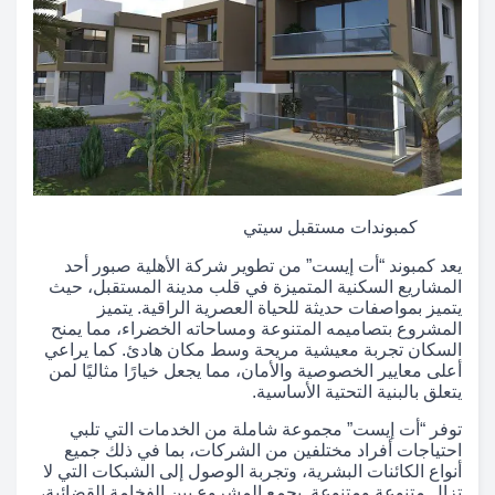
كمبوندات مستقبل سيتي
يعد كمبوند “أت إيست” من تطوير شركة الأهلية صبور أحد
المشاريع السكنية المتميزة في قلب مدينة المستقبل، حيث
يتميز بمواصفات حديثة للحياة العصرية الراقية. يتميز
المشروع بتصاميمه المتنوعة ومساحاته الخضراء، مما يمنح
السكان تجربة معيشية مريحة وسط مكان هادئ. كما يراعي
أعلى معايير الخصوصية والأمان، مما يجعل خيارًا مثاليًا لمن
يتعلق بالبنية التحتية الأساسية.
توفر “أت إيست” مجموعة شاملة من الخدمات التي تلبي
احتياجات أفراد مختلفين من الشركات، بما في ذلك جميع
أنواع الكائنات البشرية، وتجربة الوصول إلى الشبكات التي لا
تزال متنوعة ومتنوعة. يجمع المشروع بين الفخامة القضائية،