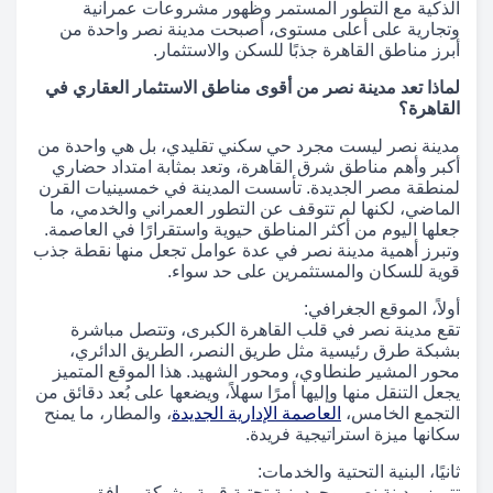
الذكية مع التطور المستمر وظهور مشروعات عمرانية
وتجارية على أعلى مستوى، أصبحت مدينة نصر واحدة من
أبرز مناطق القاهرة جذبًا للسكن والاستثمار.
لماذا تعد مدينة نصر من أقوى مناطق الاستثمار العقاري في
القاهرة؟
مدينة نصر ليست مجرد حي سكني تقليدي، بل هي واحدة من
أكبر وأهم مناطق شرق القاهرة، وتعد بمثابة امتداد حضاري
لمنطقة مصر الجديدة. تأسست المدينة في خمسينيات القرن
الماضي، لكنها لم تتوقف عن التطور العمراني والخدمي، ما
جعلها اليوم من أكثر المناطق حيوية واستقرارًا في العاصمة.
وتبرز أهمية مدينة نصر في عدة عوامل تجعل منها نقطة جذب
قوية للسكان والمستثمرين على حد سواء.
أولاً، الموقع الجغرافي:
تقع مدينة نصر في قلب القاهرة الكبرى، وتتصل مباشرة
بشبكة طرق رئيسية مثل طريق النصر، الطريق الدائري،
محور المشير طنطاوي، ومحور الشهيد. هذا الموقع المتميز
يجعل التنقل منها وإليها أمرًا سهلاً، ويضعها على بُعد دقائق من
التجمع الخامس،
العاصمة الإدارية الجديدة
، والمطار، ما يمنح
سكانها ميزة استراتيجية فريدة.
ثانيًا، البنية التحتية والخدمات:
تتميز مدينة نصر بوجود بنية تحتية قوية وشبكة مرافق