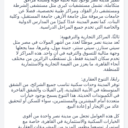
متكاملة، تشمل مستشفيات كبرى مثل مستشفى الشرطة
ومستشفى دار الفؤاد، ومراكز طبية تخصصية، فضلًا عن
جامعات مرموقة مثل جامعة الأزهر، جامعة المستقبل، وكلية
البنات. كما تضم المدينة عددًا كبيرًا من المدارس الدولية
والخاصة التي تخدم جميع المراحل الدراسية.
ثالثًا، المراكز التجارية والترفيهية:
تُعد مدينة نصر موطنًا لعدد من أشهر المولات في مصر مثل
سيتي ستارز، سيتي سنتر، جنينة مول، وغيرها، مما يجعلها
وجهة مثالية للتسوق والترفيه في آنٍ واحد. هذه المراكز لا
تخدم سكان المدينة فقط، بل تستقطب الزائرين من مختلف
أنحاء القاهرة، ما يعزز من القيمة التجارية والاستثمارية
للمنطقة.
رابعًا، التنوع العقاري:
توفر المدينة وحدات سكنية تناسب جميع الشرائح، من الشقق
المتوسطة في الأبنية التقليدية، إلى الفيلات والشقق الفاخرة
في الكمبوندات الحديثة. هذا التنوع يسمح بوجود خيارات
متعددة أمام المشترين والمستثمرين، سواء للسكن أو لتحقيق
عائد من الإيجار أو إعادة البيع.
كل هذه العوامل تجعل من مدينة نصر واحدة من أقوى
الخيارات السكنية والاستثمارية في القاهرة، خاصة مع
استمرار توسعها وظهور المزيد من المشروعات العقارية