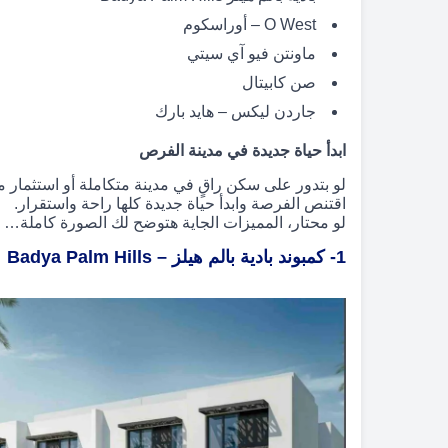
O West – أوراسكوم
ماونتن فيو آي سيتي
صن كابيتال
جاردن ليكس – هايد بارك
ابدأ حياة جديدة في مدينة الفرص
لو بتدور على سكن راقٍ في مدينة متكاملة أو استثمار م
اقتنص الفرصة وابدأ حياة جديدة كلها راحة واستقرار.
لو محتار، المميزات الجاية هتوضح لك الصورة كاملة… ك
1- كمبوند بادية بالم هيلز – Badya Palm Hills