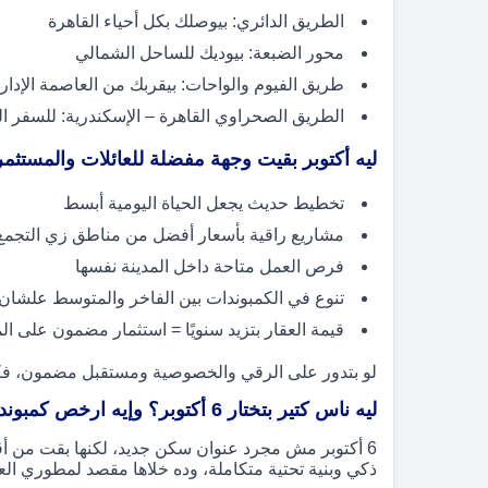
الطريق الدائري: بيوصلك بكل أحياء القاهرة
محور الضبعة: بيوديك للساحل الشمالي
طريق الفيوم والواحات: بيقربك من العاصمة الإداري
الطريق الصحراوي القاهرة – الإسكندرية: للسفر ا
ليه أكتوبر بقيت وجهة مفضلة للعائلات والمستثم
تخطيط حديث يجعل الحياة اليومية أبسط
مشاريع راقية بأسعار أفضل من مناطق زي التجمع أ
فرص العمل متاحة داخل المدينة نفسها
تنوع في الكمبوندات بين الفاخر والمتوسط علشا
قيمة العقار بتزيد سنويًا = استثمار مضمون على ا
لو بتدور على الرقي والخصوصية ومستقبل مضمون، فكمبوندات 6 أكتوبر هي ا
ليه ناس كتير بتختار 6 أكتوبر؟ وإيه ارخص كمبوندات 6 اكتوبر ؟
6 أكتوبر مش مجرد عنوان سكن جديد، لكنها بقت من أ
ذكي وبنية تحتية متكاملة، وده خلاها مقصد لمطوري العق