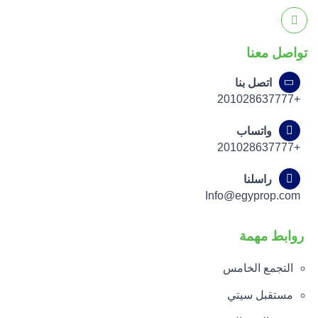
تواصل معنا
اتصل بنا
+201028637777
واتساب
+201028637777
راسلنا
Info@egyprop.com
روابط مهمة
التجمع الخامس
مستقبل سيتي