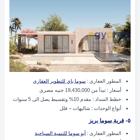
المطور العقارى :
سوما باي للتطوير العقارى
أسعار : تبدأ من 19,430,000 جنيه مصرى
خطط السداد : مقدم 10% وتقسيط يصل الى 5 سنوات
أنواع الوحدات : شاليهات – فلل
٥-
قرية سوما بريز
المطور العقارى :
أبو سوما للتنمية السياحية