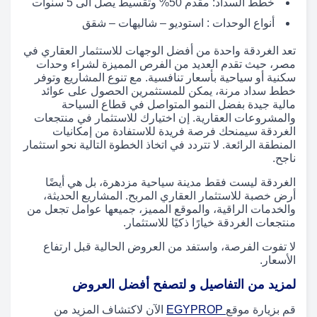
خطط السداد: مقدم 50% وتقسيط يصل الى 5 سنوات
أنواع الوحدات : استوديو – شاليهات – شقق
تعد الغردقة واحدة من أفضل الوجهات للاستثمار العقاري في
مصر، حيث تقدم العديد من الفرص المميزة لشراء وحدات
سكنية أو سياحية بأسعار تنافسية. مع تنوع المشاريع وتوفر
خطط سداد مرنة، يمكن للمستثمرين الحصول على عوائد
مالية جيدة بفضل النمو المتواصل في قطاع السياحة
والمشروعات العقارية. إن اختيارك للاستثمار في منتجعات
الغردقة سيمنحك فرصة فريدة للاستفادة من إمكانيات
المنطقة الرائعة. لا تتردد في اتخاذ الخطوة التالية نحو استثمار
ناجح.
الغردقة ليست فقط مدينة سياحية مزدهرة، بل هي أيضًا
أرض خصبة للاستثمار العقاري المربح. المشاريع الحديثة،
والخدمات الراقية، والموقع المميز، جميعها عوامل تجعل من
منتجعات الغردقة خيارًا ذكيًا للاستثمار.
لا تفوت الفرصة، واستفد من العروض الحالية قبل ارتفاع
الأسعار.
لمزيد من التفاصيل و لتصفح أفضل العروض
قم بزيارة موقع
EGYPROP
الآن لاكتشاف المزيد من