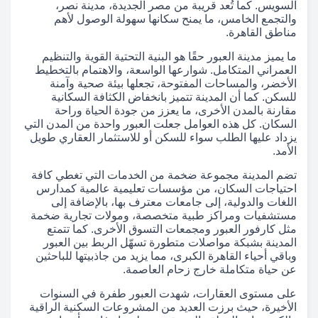
السويس. كما تُعد قريبة من مصر الجديدة، مدينة نصر،
والتجمع الخامس، ما يمنح سكانها سهولة الوصول لأهم
مناطق القاهرة.
ما يميز مدينة العبور حقًا هو البنية التحتية القوية والتنظيم
العمراني المتكامل. شوارعها الواسعة، والاهتمام بالتخطيط
الأخضر، والمساحات المفتوحة، تجعلها بيئة صحية وآمنة
للسكن. كما أن المدينة تتميز بانخفاض الكثافة السكانية
مقارنة بالمدن الأخرى، ما يعزز من جودة الحياة وراحة
السكان. كل هذه العوامل جعلت العبور واحدة من المدن التي
يزداد عليها الطلب سواء للسكن أو للاستثمار العقاري طويل
الأمد.
تضم المدينة مجموعة ضخمة من الخدمات التي تغطي كافة
احتياجات السكان، من مؤسسات تعليمية عالمية كمدارس
اللغات والدولية، إلى جامعات معترف بها، بالإضافة إلى
مستشفيات ومراكز طبية متخصصة، ومولات تجارية ضخمة
مثل كارفور العبور ومجمعات التسوق الأخرى. كما تتمتع
المدينة بشبكة مواصلات متطورة تسهّل الربط بين العبور
وباقي أحياء القاهرة الكبرى، مما يزيد من جاذبيتها للباحثين
عن حياة متكاملة خارج زحام العاصمة.
على مستوى العقارات، شهدت العبور طفرة في السنوات
الأخيرة، حيث برزت العديد من المشروعات السكنية الراقية