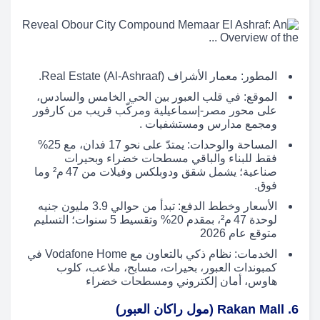
المطور: معمار الأشراف Real Estate (Al‑Ashraaf).
الموقع: في قلب العبور بين الحي الخامس والسادس،
على محور مصر‑إسماعيلية ومركّب قريب من كارفور
ومجمع مدارس ومستشفيات .
المساحة والوحدات: يمتدّ على نحو 17 فدان، مع 25%
فقط للبناء والباقي مسطحات خضراء وبحيرات
صناعية؛ يشمل شقق ودوبلكس وفيلات من 47 م² وما
فوق.
الأسعار وخطط الدفع: تبدأ من حوالي 3.9 مليون جنيه
لوحدة 47 م²، بمقدم 20% وتقسيط 5 سنوات؛ التسليم
متوقع عام 2026
الخدمات: نظام ذكي بالتعاون مع Vodafone Home في
كمبوندات العبور، بحيرات، مسابح، ملاعب، كلوب
هاوس، أمان إلكتروني ومسطحات خضراء
6. Rakan Mall (مول راكان العبور)