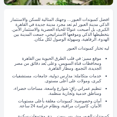
افضل كمبوندات العبور… وجهتك المثالية للسكن والاستثمار
الذكي مدينة العبور لم تعد مجرد مدينة جديدة في القاهرة
الكبرى، بل أصبحت عنوانًا للحياة العصرية والاستثمار الآمن.
بتخطيطها الذكي وموقعها الاستراتيجي، جمعت المدينة بين
الهدوء، الرفاهية، وسهولة الوصول لكل مكان.
ليه تختار كمبوندات العبور
موقع مميز: في قلب الطرق الحيوية بين القاهرة
ومحافظات قناة السويس، وعلى بُعد دقائق من مصر
الجديدة، التجمع، ومطار القاهرة.
خدمات متكاملة: مدارس دولية، جامعات، مستشفيات
كبرى، ومولات على أعلى مستوى.
تنظيم عمراني راقٍ: شوارع واسعة، مساحات خضراء،
ومناطق خدمية وتجارية منظمة.
أمان وخصوصية: كمبوندات مغلقة بأعلى مستويات
الأمان، كاميرات مراقبة، ونظام حراسة 24 ساعة.
كمبوندات العبور مش بس بيوت… دي مجتمعات سكنية