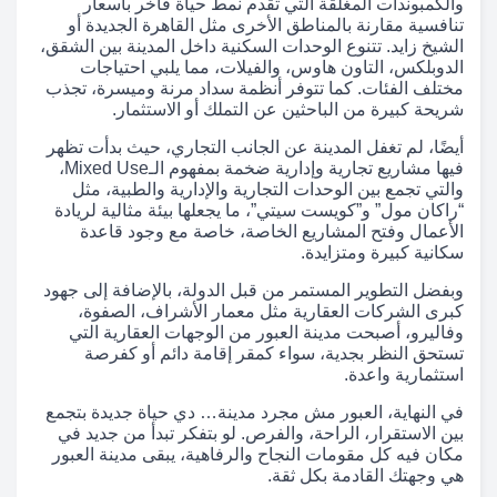
والكمبوندات المغلقة التي تقدم نمط حياة فاخر بأسعار
تنافسية مقارنة بالمناطق الأخرى مثل القاهرة الجديدة أو
الشيخ زايد. تتنوع الوحدات السكنية داخل المدينة بين الشقق،
الدوبلكس، التاون هاوس، والفيلات، مما يلبي احتياجات
مختلف الفئات. كما تتوفر أنظمة سداد مرنة وميسرة، تجذب
شريحة كبيرة من الباحثين عن التملك أو الاستثمار.
أيضًا، لم تغفل المدينة عن الجانب التجاري، حيث بدأت تظهر
فيها مشاريع تجارية وإدارية ضخمة بمفهوم الـMixed Use،
والتي تجمع بين الوحدات التجارية والإدارية والطبية، مثل
“راكان مول” و”كويست سيتي”، ما يجعلها بيئة مثالية لريادة
الأعمال وفتح المشاريع الخاصة، خاصة مع وجود قاعدة
سكانية كبيرة ومتزايدة.
وبفضل التطوير المستمر من قبل الدولة، بالإضافة إلى جهود
كبرى الشركات العقارية مثل معمار الأشراف، الصفوة،
وفاليرو، أصبحت مدينة العبور من الوجهات العقارية التي
تستحق النظر بجدية، سواء كمقر إقامة دائم أو كفرصة
استثمارية واعدة.
في النهاية، العبور مش مجرد مدينة… دي حياة جديدة بتجمع
بين الاستقرار، الراحة، والفرص. لو بتفكر تبدأ من جديد في
مكان فيه كل مقومات النجاح والرفاهية، يبقى مدينة العبور
هي وجهتك القادمة بكل ثقة.