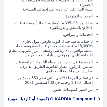
نحو 77.5% من المساحة مخصصة للمسطحات
الخضراء
نسبة البناء تقل عن 25% من إجمالي المساحة
الوحدات المتوفرة:
شقق من 95–335 م² (مطروحة حالياً بمساحة 110–
207 م² بالشقق والدوبلكس)
الخدمات والمرافق:
3 حمامات سباحة، 3 كلوب هاوس، مول تجاري
(≈18,000 م²)، مساحات خضراء شاسعة ومسطحات
مائية، نوافير، نادي رياضي وصحي، أمن إلكتروني، نظام
الإضاءة الليلي، وموقف سيارات تحت الأرض .
المشروع قريب جدًا من ميناء الخدمات: جامعة عين
شمس، كارفور، مطار القاهرة، الطريق الدائري،
وطريق الإسماعيلية الصحراوي .
تم تسليم المرحلة الأولى، التي تضم 550 وحدة من
إجمالي 1,100 وحدة، في 30 أغسطس 2021
من اشهر كمبوندات العبور
3. O KARDIA Compound (كمبوند أو كارديا العبور)