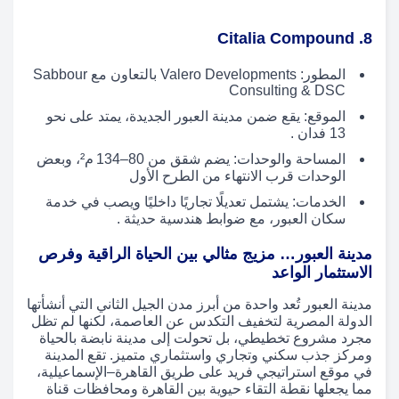
8. Citalia Compound
المطور: Valero Developments بالتعاون مع Sabbour
Consulting & DSC
الموقع: يقع ضمن مدينة العبور الجديدة، يمتد على نحو
13 فدان .
المساحة والوحدات: يضم شقق من 80–134 م²، وبعض
الوحدات قرب الانتهاء من الطرح الأول
الخدمات: يشتمل تعديلًا تجاريًا داخليًا ويصب في خدمة
سكان العبور، مع ضوابط هندسية حديثة .
مدينة العبور… مزيج مثالي بين الحياة الراقية وفرص
الاستثمار الواعد
مدينة العبور تُعد واحدة من أبرز مدن الجيل الثاني التي أنشأتها
الدولة المصرية لتخفيف التكدس عن العاصمة، لكنها لم تظل
مجرد مشروع تخطيطي، بل تحولت إلى مدينة نابضة بالحياة
ومركز جذب سكني وتجاري واستثماري متميز. تقع المدينة
في موقع استراتيجي فريد على طريق القاهرة–الإسماعيلية،
مما يجعلها نقطة التقاء حيوية بين القاهرة ومحافظات قناة