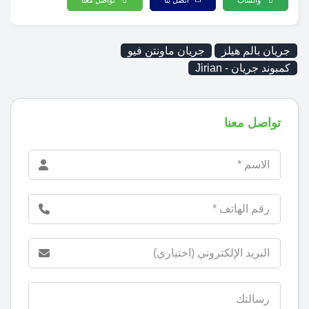
واتساب
اتصل بنا
تواصل معنا
جريان بالم هيلز
جريان ماونتن فيو
كمبوند جريان - Jirian
تواصل معنا