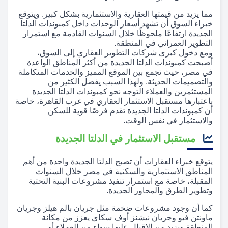
مما يزيد من قيمتها العقارية والاستثمارية بشكل كبير. ويتوقع
خبراء السوق أن تشهد أسعار الوحدات داخل كمبوندات الدلتا
الجديدة ارتفاعًا ملحوظًا خلال السنوات القادمة مع استمرار
التطوير العمراني في المنطقة.
ومع دخول كبرى شركات التطوير العقاري إلى السوق،
أصبحت كمبوندات الدلتا الجديدة من أكثر المناطق الواعدة
في مصر، حيث تجمع بين الموقع المميز والخدمات المتكاملة
والتصميمات الحديثة. ولهذا السبب يفضل الكثير من
المستثمرين والعملاء التوجه نحو كمبوندات الدلتا الجديدة
باعتبارها مستقبل الاستثمار العقاري في غرب القاهرة، خاصة
أن كمبوندات الدلتا الجديدة تقدم فرصًا قوية للسكن
والاستثمار في نفس الوقت.
مستقبل الاستثمار في الدلتا الجديدة
يتوقع خبراء العقارات أن تصبح الدلتا الجديدة واحدة من أهم
المناطق الاستثمارية والسكنية في مصر خلال السنوات
المقبلة، خاصة مع استمرار تنفيذ مشروعات البنية التحتية
وتطوير الطرق والمحاور الجديدة.
كما أن وجود مشروعات ضخمة مثل جريان بالم هيلز وجريان
ماونتن فيو وجريان نيشنز أوف سكاي يعزز من مكانة
المنطقة ويزيد من الإقبال عليها سواء من العملاء أو