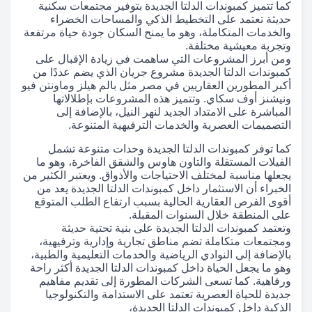
كما تتميز كمبوندات الدلتا الجديدة بتوفير مجتمعات سكنية
حديثة تعتمد على التخطيط الذكي والمساحات الخضراء
والخدمات المتكاملة، وهو ما يمنح السكان جودة حياة مرتفعة
وتجربة معيشية مختلفة.
ومن أبرز المشروعات التي ساهمت في زيادة الإقبال على
كمبوندات الدلتا الجديدة مشروع جريان الذي يضم عددًا من
أكبر المطورين العقاريين في مصر مثل بالم هيلز وماونتن فيو
ونيشنز أوف سكاي. وتتميز هذه المشروعات بإطلالاتها
المباشرة على الامتداد الجديد لنهر النيل، بالإضافة إلى
التصميمات العصرية والخدمات الترفيهية المتنوعة.
كما توفر كمبوندات الدلتا الجديدة وحدات متنوعة تشمل
الفيلات المستقلة والتاون هاوس والشقق الفاخرة، وهو ما
يجعلها مناسبة لمختلف الاحتياجات والأذواق. ويعتبر الكثير من
الخبراء أن الاستثمار داخل كمبوندات الدلتا الجديدة يعد من
أقوى الفرص العقارية الحالية بسبب ارتفاع الطلب المتوقع
على المنطقة خلال السنوات المقبلة.
وتعتمد كمبوندات الدلتا الجديدة على بنية تحتية حديثة
ومجتمعات متكاملة تضم مناطق تجارية وإدارية وترفيهية،
بالإضافة إلى النوادي الرياضية والخدمات التعليمية والطبية،
وهو ما يجعل الحياة داخل كمبوندات الدلتا الجديدة أكثر راحة
ورفاهية. كما تسعى الشركات المطورة إلى تقديم مفاهيم
جديدة للحياة العصرية تعتمد على الاستدامة والتكنولوجيا
الذكية داخل كمبوندات الدلتا الجديدة،