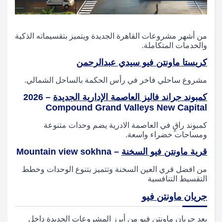
من أشهر مشروعات القاهرة الجديدة ويتميز بتقسيماته الذكية
والخدمات المتكاملة.
كريستا ماونتن فيو سيدي عبدالرحمن
مشروع ساحلي فاخر في رأس الحكمة بالساحل الشمالي.
كمبوند جراند فاليز العاصمة الإدارية الجديدة
– 2026
Compound Grand Valleys New Capital
كمبوند راقٍ في العاصمة الادرية يضم وحدات متنوعة
ومساحات خضراء واسعة.
قرية ماونتن فيو السخنة
– Mountain view sokhna
من افضل قري العين السخنة وتتميز بتنوع الوحدات وخطط
التقسيط التنافسية
جريان ماونتن فيو
يعد جريان ماونتن فيو من أبرز المشروعات الجديدة داخل