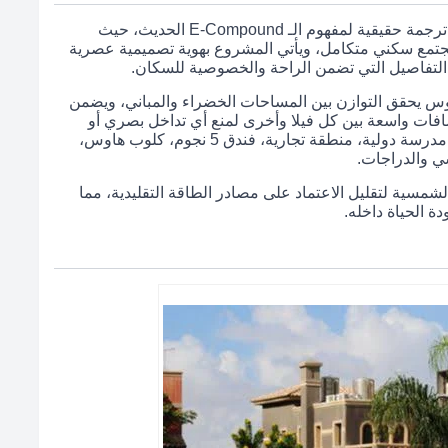
تمثل التصميمات المعمارية في كمبوند بالم هيلز أكتوبر ترجمة حقيقية لمفهوم الـ E-Compound الحديث، حيث
جتمع سكني متكامل، ويأتي المشروع بهوية تصميمية عصرية
التفاصيل التي تضمن الراحة والخصوصية للسكان.
وس يحقق التوازن بين المساحات الخضراء والمباني، ويضمن
فات واسعة بين كل فيلا وأخرى لمنع أي تداخل بصري أو
ضوضاء كما تم تخصيص مناطق خدمية متكاملة تشمل مدرسة دولية، منطقة تجارية، فندق 5 نجوم، كلوب هاوس،
 والدراجات.
لشمسية لتقليل الاعتماد على مصادر الطاقة التقليدية، مما
ة الحياة داخله.