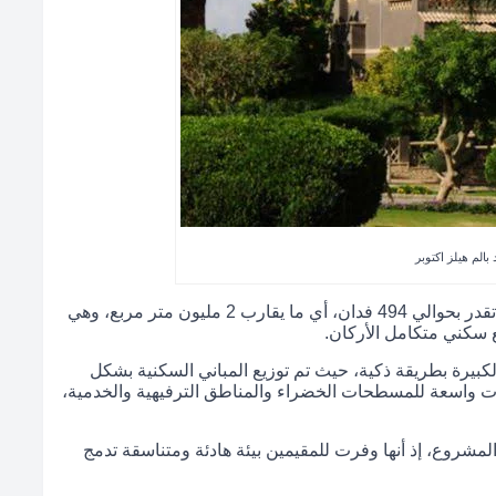
 بالم هيلز اكتوبر
تمتد روعة كمبوند بالم هيلز اكتوبر على مساحة ضخمة تقدر بحوالي 494 فدان، أي ما يقارب 2 مليون متر مربع، وهي
كني متكامل الأركان.
يرة بطريقة ذكية، حيث تم توزيع المباني السكنية بشكل
واسعة للمسطحات الخضراء والمناطق الترفيهية والخدمية،
 المشروع، إذ أنها وفرت للمقيمين بيئة هادئة ومتناسقة تدمج