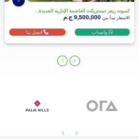
مول سيرينتي ووك العبور الجديدة - Serenity Walk Obour 2026
2,830,000 ج.م
الاسعار تبدأ من
واتساب
اتصل بنا