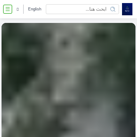
English
☰