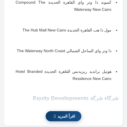
كمبوند ذا وتر واي القاهرة الجديدة Compound The
Waterway New Cairo
مول ذا هب القاهرة الجديدة The Hub Mall New Cairo
ذا وتر واي الساحل الشمالي The Waterway North Coast
هوتيل برانديد ريزيدنس القاهرة الجديدة Hotel Branded
Residence New Cairo
شركاء شركة Equity Developments
تحرص شركة ايكويتي على التعاون مع نخبة من أفضل الاستشاريين
اقرأ المزيد
والمهندسين المعماريين في مصر، لضمان تنفيذ مشروعاتها بأعلى