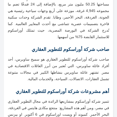
مساحتها 50.25 مليون متر مربع، بالإضافة إلى 24 فندقًا تضم ما
مجموعه 4,945 غرفة، موزعة على أربع وجهات سياحية رئيسية هي
الجونة، الغردقة، البحر الأحمر، وطابا. تقدم الشركة وحدات سكنية
فاخرة بتصميمات عصرية تتماشى مع أحدث المعايير العالمية. كما
تُدرج الشركة في البورصة المصرية، حيث تمتلك أوراسكوم
للاستثمار القابضة 75% من أسهمها.
صاحب شركة أوراسكوم للتطوير العقاري
صاحب شركة أوراسكوم للتطوير العقاري هو سميح ساويرس، أحد
أفراد عائلة ساويرس، التي تُعتبر من أبرز العائلات الاقتصادية في
مصر. تشتهر عائلة ساويرس بنشاطها الكبير في مجالات متنوعة
تشمل العقارات، الاتصالات، السياحة، والخدمات المالية.
أهم مشروعات شركة أوراسكوم للتطوير العقاري
تتميز شركة أوراسكوم بمشاريعها الرائدة في مجال التطوير العقاري
في مصر، ومن أهم هذه المشاريع: منتجع مكادى هايتس في الغردقة،
البحر الأحمر. كمبوند أو ويست اوراسكوم في 6 أكتوبر. او بيزنس