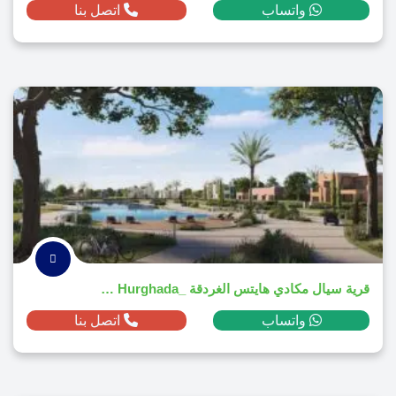
واتساب
اتصل بنا
قرية سيال مكادي هايتس الغردقة _Siyal Makadi Heights Hurghada
واتساب
اتصل بنا