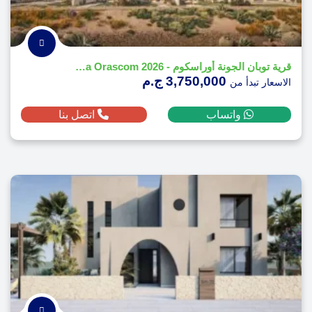
قرية توبان الجونة أوراسكوم - Tuban El Gouna Orascom 2026
3,750,000 ج.م
الاسعار تبدأ من
واتساب
اتصل بنا