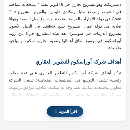
ديستريكت وهو مشروع تجاري في 6 اكتوبر تنفيذ 4 منتجعات سياحية
في الجونة، ومرتفع طابا، ومكادى هايتس، والفيوم. مشروع The
Cove في دولة الإمارات العربية المتحدة. مشروع جبل السيفة وهوانا
صلالة في دولة عمان. مشروع خليج Luštica في الجبل الأسود.
مشروع أندرمات في سويسرا. تعد هذه المشاريع جزءًا من رؤية
أوراسكوم في توسيع نطاق أعمالها وتقديم تجارب سكنية وسياحية
متكاملة.
أهداف شركة أوراسكوم للتطوير العقاري
تركز أهداف شركة أوراسكوم للتطوير العقاري على عدة محاور
رئيسية تشمل: التوسع في المجتمعات المتكاملة: تسعى الشركة
لتطوير مجتمعات شاملة تضم وحدات سكنية، فنادق، مرافق ترفيهية،
ومراكز تجارية، مما يخلق بيئات متكاملة تلبي احتياجات السكان
والزوار. الاستدامة البيئية: تُعطي أوراسكوم أهمية كبيرة لتطوير
المشاريع بطريقة تحافظ على البيئة، من خلال تطبيق تقنيات بناء
اقرأ المزيد
صديقة للبيئة واستخدام مصادر طاقة مستدامة. التوسع الإقليمي
والدولي: تستهدف الشركة التوسع في أسواق جديدة خارج مصر، مع