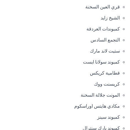
قري العين السخنة
الشيخ زايد
كمبوندات الغردقة
التجمع السادس
ستيت لاند مارك
كمبوند سولانا ايست
قطامية كريكس
كريسنت ووك
المونت جلالة السخنة
مكادي هايتس اوراسكوم
كمبوند سينز
كمبوند بارك سنترال