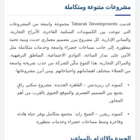
مشروعات متنوعة ومتكاملة
قدمت Tabarak Developments مجموعة واسعة من المشروعات
التي تنوعت بين الكمبوندات السكنية الفاخرة، الأبراج التجارية،
والمباني الإدارية. كل مشروع يبرز بتصميم معماري حديث وبنية تحتية
متطورة، إلى جانب مساحات خضراء واسعة وخدمات متكاملة مثل
الأمن على مدار الساعة، النوادي الاجتماعية، المناطق الترفيهية،
والمراكز التجارية. هذا التنوع مكّن الشركة من جذب شريحة واسعة
من العملاء بمختلف اهتماماتهم واحتياجاتهم. ومن أبرز مشروعاتها:
كمبوند ان ريزيدنس – القاهرة الجديدة: مشروع سكني راقٍ
يجمع بين التصميم العصري والموقع الحيوي بالقرب من أهم
المحاور.
كمبوند ريفرز – الشيخ زايد: مجتمع متكامل يوفر حياة هادئة
وفاخرة وسط مساحات خضراء وخدمات متطورة.
الجودة والالتزام بالمواعيد