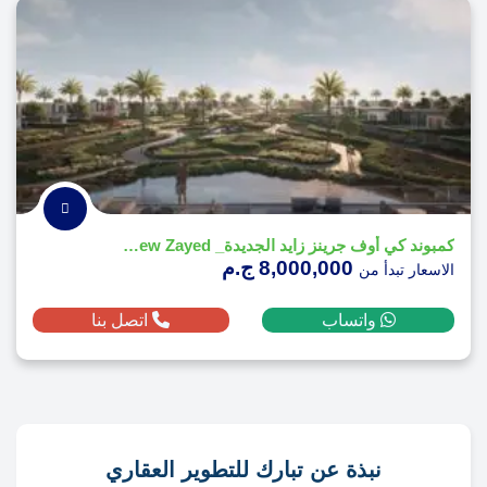
كمبوند كي أوف جرينز زايد الجديدة_ Key of Greens New Zayed
8,000,000 ج.م
الاسعار تبدأ من
واتساب
اتصل بنا
نبذة عن تبارك للتطوير العقاري