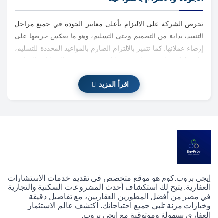
تحرص الشركة على الالتزام بأعلى معايير الجودة في جميع مراحل
التنفيذ، بداية من التصميم وحتى التسليم، وهو ما يعكس حرصها على
إرضاء عملائها. كما تتميز بالالتزام الصارم بالمواعيد المحددة للتسليم،
ما جعلها تحظى بثقة كبيرة ومكانة مرموقة بين الشركات العقارية
المنافسة.
اقرأ المزيد
الابتكار والاستدامة
من أبرز ما يميز Tabarak Developments هو حرصها على الابتكار
واستخدام أحدث تقنيات البناء المستدامة. فهي تهدف إلى تقليل
استهلاك الطاقة والموارد مع الحفاظ على البيئة، مما يعكس وعيها
بمسؤوليتها تجاه المجتمع والأجيال القادمة، ويسهم في تعزيز التنمية
المستدامة في مصر.
إيجي بروب.كوم هو موقع متخصص في تقديم خدمات الاستشارات
العقارية. يتيح لك استكشاف أحدث المشروعات السكنية والتجارية
التوسع وخطط المستقبل
في مصر من أفضل المطورين العقاريين، مع تفاصيل دقيقة
وخيارات مرنة تلبي جميع احتياجاتك. اكتشف عالم الاستثمار
العقاري بسهولة وموثوقية مع إيجي بروب.
لا تقتصر الشركة على مشروعاتها الحالية، بل تعمل بخطى مدروسة