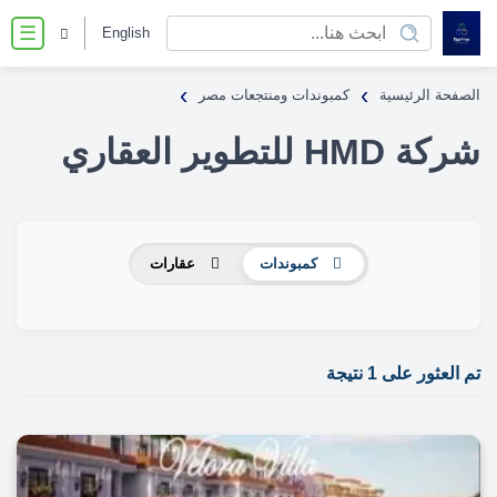
English
☰
›
›
الصفحة الرئيسية
كمبوندات ومنتجعات مصر
شركة HMD للتطوير العقاري
كمبوندات
عقارات
تم العثور على 1 نتيجة