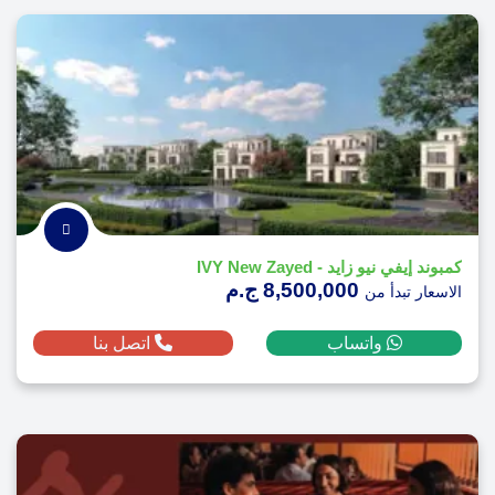
كمبوند إيفي نيو زايد - IVY New Zayed
8,500,000 ج.م
الاسعار تبدأ من
واتساب
اتصل بنا