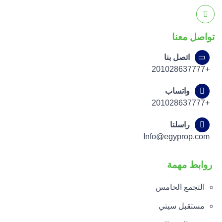
تواصل معنا
اتصل بنا
+201028637777
واتساب
+201028637777
راسلنا
Info@egyprop.com
روابط مهمة
التجمع الخامس
مستقبل سيتي