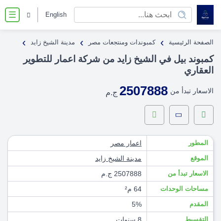
English
☰
›
›
›
الصفحة الرئيسية
كمبوندات ومنتجعات مصر
مدينة الشيخ زايد
كمبوند بيل في الشيخ زايد من شركة اعمار للتطوير
العقاري
2507888
الاسعار تبدأ من
ج.م
المطور
اعمار مصر
الموقع
مدينة الشيخ زايد
الاسعار تبدأ من
2507888 ج.م
مساحات الوحدات
64 م²
المقدم
5%
التقسيط
8 سنوات