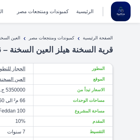
الرئيسية
كمبوندات ومنتجعات مصر
ال
›
›
الصفحة الرئيسية
كمبوندات ومنتجعات مصر
العين السخن
قرية السخنة هيلز العين السخنة – 2026 El Sokhna Hills
المطور
الحجاز للتطو
الموقع
العين السخنة
الاسعار تبدأ من
5350000 ج.م
مساحات الوحدات
66 م² الى 450 م²
100 Feddan
مساحة المشروع
10%
المقدم
التقسيط
7 سنوات