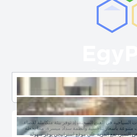
ت السياحية في العين السخنة، إذ توفر بيئة متكاملة لقضاء
 متنوعة بأسعار تنافسية وأنظمة سداد ميسرة، مما يجعله
ن التميز، تقع القرية على موقع استراتيجي يوفر سهولة