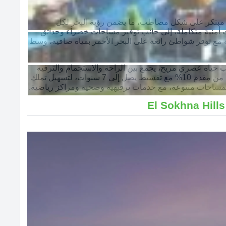
ي مبتكر على شكل مصاطب، ما يضمن رؤية البحر لكل
ت أمنية متكاملة، إلى جانب توفير مساحات خضراء وحدائق
ية مع توفر شواطئ رائعة على البحر الأحمر بمياه صافية، وسط
ب حياة عصري مريح، يجمع بين الراحة والاستجمام والترفيه
الفاخر، الشركة المطورة وفرت أنظمة دفع متعددة تبدأ من مقدم 10% مع تقسيط يصل إلى 7 سنوات، لتسهيل تملك
 بمساحات متنوعة، مع خدمات ترفيهية وصحية ومراكز رياضية.