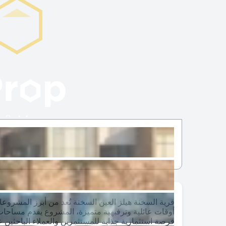
قرية السخنة هيلز العين السخنة تُعد من أبرز المشروعا
أوقات عائلية وترفيهية متميزة، المشروع يقدم مساحات
فرصة استثمارية جذابة للمستثمرين والعملاء الباحثين ع