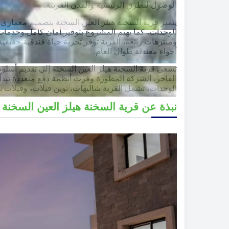
الوصول للطرق الرئيسية والمدن القريبة.
يتميز قرية السخنة هيلز العين السخنة بتصميم معمار
الوحدات، كما يهتم المشروع بتوفير أمان كامل وخدما
ومنتزهات رائعة، القرية توفر تجربة حياة فندقية حقيق
أجواء معتدلة طوال العام.
تسعى قرية السخنة هيلز العين السخنة إلى تقديم أسلو
الوحدات، تشمل القرية شاليهات، توين فيلات، وفيلات
نبذة عن قرية السخنة هيلز العين السخنة El Sokhna Hills