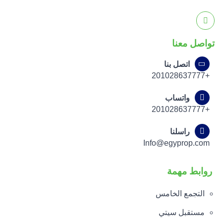
تواصل معنا
اتصل بنا
+201028637777
واتساب
+201028637777
راسلنا
Info@egyprop.com
روابط مهمة
التجمع الخامس
مستقبل سيتي