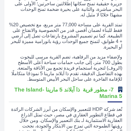
جزيرة حقيقية تمنح سكانها إطلالتين ساحرتين؛ الأولى على
البحر مباشرة، والثانية على بحيرة ضخمة تمنح الوحدات
مشهدًا خلابًا لا مثيل له.
تمتد القرية على مساحة 77,000 متر مربع، مع تخصيص 20%
فقط للبناء لضمان أقصى قدر من الخصوصية والانفتاح على
الطبيعة. كما تم تصميم المشروع بارتفاعات تصل إلى أرضي
+ 4 طوابق، لتمنح جميع الوحدات رؤية بانورامية مميزة للبحر
أو البحيرة.
ولإضفاء مزيد من الرفاهية، تضم القرية مرسى لليخوت
بطول 700 متر، إلى جانب حمامات سباحة أعلى الأسطح
(الروف) لتجربة استجمام فريدة تجمع بين الأناقة والمتعة.
بهذه التفاصيل الدقيقة، تقدم ذا آيلاند مارينا 5 نموذجًا متكاملًا
للإقامة الفاخرة على ساحل البحر الأبيض المتوسط.
7- مطور قرية ذا آيلاند 5 مارينا -The Island
Marina 5
تُعد شركة HDP للتعمير والإسكان من أبرز الشركات الرائدة
في قطاع التطوير العقاري في مصر، حيث تمثل الذراع
العقارية الاستثمارية لـ بنك التعمير والإسكان. ومن خلال
رؤيتها الطموحة التي تمزج بين الابتكار والجودة، نجحت