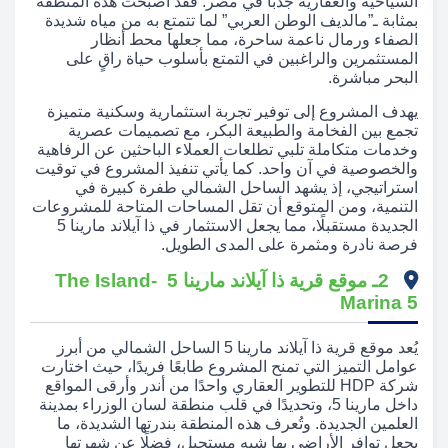
السياحية والعقارية جذبًا في مصر. فقد أصبحت هذه المنطقة
بمثابة ـ”مالديف الوطن العربي” لما تتمتع به من مياه شديدة
الصفاء ورمال ناعمة ساحرة، مما جعلها محط أنظار
المستثمرين والراغبين في التمتع بأسلوب حياة راقٍ على
البحر مباشرة.
يهدف المشروع إلى توفير تجربة استثمارية وسكنية متميزة
تجمع بين الفخامة والطبيعة البكر، مع تصميمات عصرية
وخدمات متكاملة تلبي تطلعات العملاء الباحثين عن الرفاهية
والخصوصية في آن واحد. كما يأتي تنفيذ المشروع في توقيت
استراتيجي، إذ يشهد الساحل الشمالي طفرة كبيرة في
التنمية، ومن المتوقع أن تقل المساحات المتاحة للمشروعات
الجديدة مستقبلًا، مما يجعل الاستثمار في ذا آيلاند مارينا 5
فرصة نادرة ومثمرة على المدى الطويل.
2ـ موقع قرية ذا آيلاند مارينا 5 -The Island
Marina 5
يُعد موقع قرية ذا آيلاند مارينا 5 الساحل الشمالي من أبرز
عوامل التميز التي تمنح المشروع طابعًا فريدًا، حيث اختارت
شركة HDP للتطوير العقاري واحدًا من أندر وأرقى المواقع
داخل مارينا 5، وتحديدًا في قلب منطقة لسان الوزراء بمدينة
العلمين الجديدة. وتُعرف هذه المنطقة بندرتها الشديدة، ما
يجعل توافر الأراضي بها شبه مستحيل، فضلًا عن شهرتها