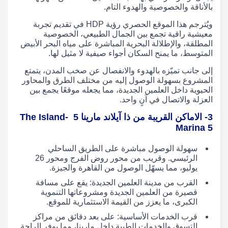
بالأناقة والخصوصية والهدوء التام.
ويُترجم هذا الموقع الحصري رؤية HDP في تقديم تجربة
معيشية راقية تجمع بين الجمال الطبيعي، الخصوصية
المطلقة، والإطلالة البحرية المباشرة على مياه البحر الأبيض
المتوسط، ما يمنح السكان أجواء صيفية لا مثيل لها.
إلى جانب تميّزه بالهدوء والانفصال عن صخب المدن، يتمتع
المشروع بسهولة الوصول إليه من مختلف الطرق والمحاور
الحيوية داخل العلمين الجديدة، مما يجعله موقعًا يجمع بين
العزلة والاتصال في آنٍ واحد.
3- الاماكن القريبة من ذا آيلاند مارينا 5 -The Island
Marina 5
سهولة الوصول مباشرة على الطريق الساحلي
الرئيسي. وقريب من محور روض الفرج ومحور 26
يوليو، مما يسهّل الوصول من القاهرة والجيزة.
القرب من مدينة العلمين الجديدة: يقع على مسافة
قصيرة من العلمين الجديدة ومشروعاتها التنموية
الكبرى، ما يعزز من القيمة الاستثمارية للموقع.
قرب الخدمات الأساسية: على بعد دقائق من مراكز
التسوق والخدمات الطبية داخل مارينا، مما يوفر الراحة