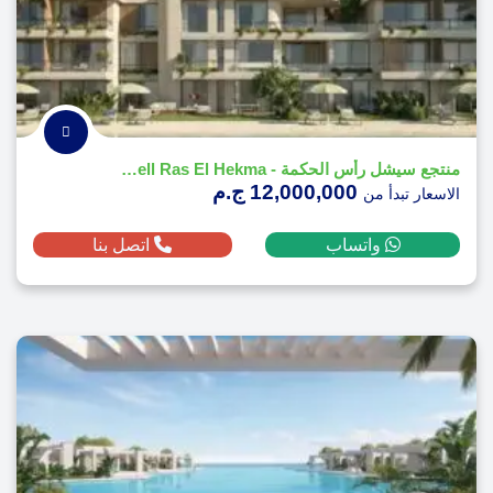
منتجع سيشل رأس الحكمة - Seashell Ras El Hekma
12,000,000 ج.م
الاسعار تبدأ من
واتساب
اتصل بنا