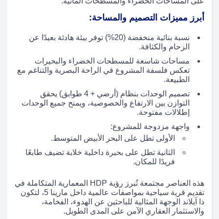
على المساحات الخضراء والمسطحات المائية.
أبرز مميزات التصميم والمساحة:
نسبة بنائية منخفضة (20%) توفر بيئة هادئة بعيدًا عن
الزحام والكثافة.
مساحات شاسعة للمسطحات الخضراء والبحيرات
تعكس فلسفة المشروع في الراحة البصرية والتناغم مع
الطبيعة.
تصميم الوحدات بنظام (أرضي + 4 طوابق) يحقق
التوازن بين الارتفاع والخصوصية، ويمنح جميع الوحدات
إطلالات مفتوحة.
واجهة مزدوجة للمشروع:
الأولى تطل على البحر الأبيض المتوسط.
الثانية تطل على بحيرة داخلية خلابة تضيف طابعًا
فريدًا للمكان.
هذه العناصر مجتمعة تُبرز رؤية HDP المعمارية المتكاملة في
تقديم قرية سياحية بمواصفات عالمية داخل مارينا 5، لتكون
ذا آيلاند الوجهة المثالية للباحثين عن الهدوء، الفخامة،
والاستثمار العقاري الآمن على المدى الطويل.