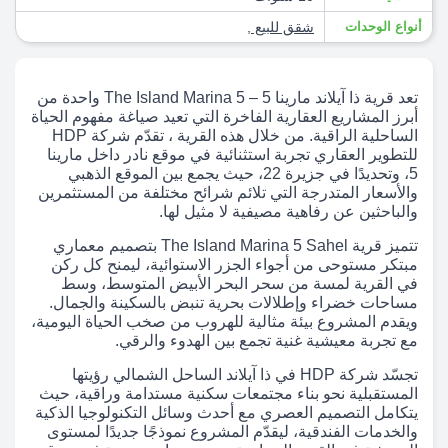
أنواع الوحدات
شقق للبيع
,
تعد قرية ذا آيلاند مارينا 5 – The Island Marina 5 واحدة من
أبرز المشاريع العقارية الفاخرة التي تعيد صياغة مفهوم الحياة
الساحلية الراقية. من خلال هذه القرية ، تقدّم شركة HDP
للتطوير العقاري تجربة استثنائية في موقع نادر داخل مارينا
5، وتحديدًا في جزيرة 22، حيث يجمع بين الموقع الذهبي
والأسعار المتدرجة التي تلائم شرائح مختلفة من المستثمرين
والباحثين عن رفاهية مصيفية لا مثيل لها.
تتميز قرية The Island Marina 5 Sahel بتصميم معماري
مبتكر مستوحى من أجواء الجزر الاستوائية، ليمنح كل ركن
في القرية لمسة من سحر البحر الأبيض المتوسط، وسط
مساحات خضراء وإطلالات بحرية تنبض بالسكينة والجمال.
ويقدم المشروع بيئة مثالية للهروب من صخب الحياة اليومية،
مع تجربة معيشية غنية تجمع بين الهدوء والرقي.
تجسّد شركة HDP في ذا آيلاند الساحل الشمالي رؤيتها
المستقبلية نحو بناء مجتمعات سكنية مستدامة وراقية، حيث
يتكامل التصميم العصري مع أحدث وسائل التكنولوجيا الذكية
والخدمات الفندقية، ليقدّم المشروع نموذجًا جديدًا لمستوى