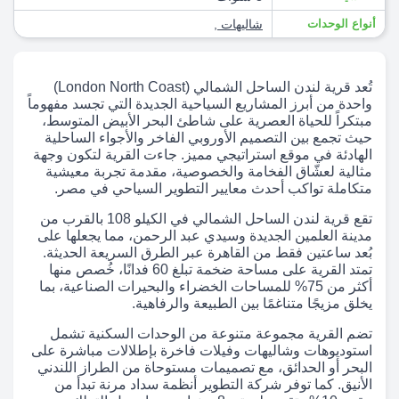
أنواع الوحدات
شاليهات
,
تُعد قرية لندن الساحل الشمالي (London North Coast)
واحدة من أبرز المشاريع السياحية الجديدة التي تجسد مفهوماً
مبتكراً للحياة العصرية على شاطئ البحر الأبيض المتوسط،
حيث تجمع بين التصميم الأوروبي الفاخر والأجواء الساحلية
الهادئة في موقع استراتيجي مميز. جاءت القرية لتكون وجهة
مثالية لعشّاق الفخامة والخصوصية، مقدمة تجربة معيشية
متكاملة تواكب أحدث معايير التطوير السياحي في مصر.
تقع قرية لندن الساحل الشمالي في الكيلو 108 بالقرب من
مدينة العلمين الجديدة وسيدي عبد الرحمن، مما يجعلها على
بُعد ساعتين فقط من القاهرة عبر الطرق السريعة الحديثة.
تمتد القرية على مساحة ضخمة تبلغ 60 فدانًا، خُصص منها
أكثر من 75% للمساحات الخضراء والبحيرات الصناعية، بما
يخلق مزيجًا متناغمًا بين الطبيعة والرفاهية.
تضم القرية مجموعة متنوعة من الوحدات السكنية تشمل
استوديوهات وشاليهات وفيلات فاخرة بإطلالات مباشرة على
البحر أو الحدائق، مع تصميمات مستوحاة من الطراز اللندني
الأنيق. كما توفر شركة التطوير أنظمة سداد مرنة تبدأ من