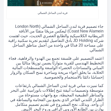
قرية لندن الساحل الشمالي
جاء تصميم قرية لندن الساحل الشمالي (London North
Coast New Alamein) ليعكس مزيجًا متقنًا من الأناقة
البريطانية الكلاسيكية والطابع العصري الحديث، حيث اهتمت
شركة JD Holding بأدق التفاصيل لتقديم تجربة سكنية راقية
على مساحة 20 فدانًا في واحدة من أجمل مناطق الساحل
الشمالي.
اعتمد التصميم على فلسفة تجمع بين الهدوء والرفاهية، فجاء
التخطيط الهندسي للقرية متوازنًا يضمن توزيعًا مثاليًا بين
المباني والمساحات الخضراء الواسعة والمسطحات المائية
الخلابة، ما يخلق أجواء مريحة وساحرة تمنح السكان والزوار
إحساسًا دائمًا بالاستجمام والخصوصية.
كما تميزت مباني قرية لندن الساحل الشمالي بارتفاعات
متوسطة وتصميمات أنيقة تتيح إطلالات بانورامية على البحر
والمناظر الطبيعية المحيطة، مع واجهات مستوحاة من
الطراز اللندني الفاخر الذي يجمع بين الفخامة والبساطة في
آن واحد. وبذلك، نجح المشروع في تقديم تصميم متكامل
يوازن بين الطابع الأوروبي الراقي وروح البحر الأبيض