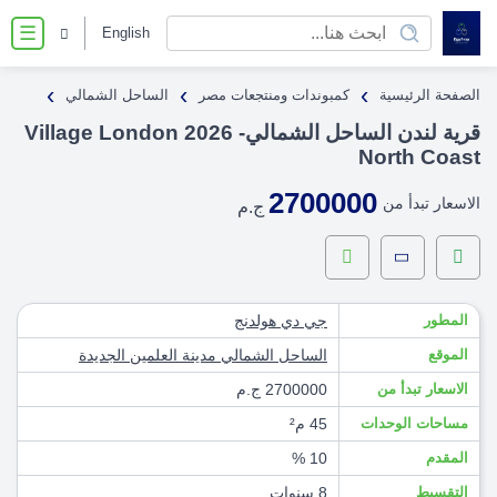
English
☰
›
›
›
الصفحة الرئيسية
كمبوندات ومنتجعات مصر
الساحل الشمالي
قرية لندن الساحل الشمالي- 2026 Village London
North Coast
2700000
الاسعار تبدأ من
ج.م
المطور
جي دي هولدنج
الموقع
الساحل الشمالي
مدينة العلمين الجديدة
الاسعار تبدأ من
2700000 ج.م
مساحات الوحدات
45 م²
المقدم
10 %
التقسيط
8 سنوات