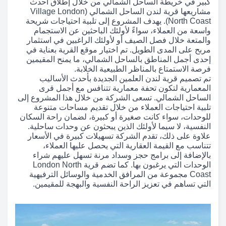
كبير في خريطة الساحل الشمالي من خلال إطلاق أحدث
مشاريعها قرية لندن الساحل الشمالي (Village London
North Coast). يهدف المشروع إلى تلبية احتياجات شريحة
واسعة من العملاء، سواءً لأولئك الباحثين عن الاستجمام
والمتعة خلال فصل الصيف أو لأولئك الراغبين في استثمار
مربح على المدى الطويل. تم اختيار موقع القرية بعناية في
إحدى أجمل المناطق بالساحل الشمالي، ما يمنح المقيمين
فرصة الاستمتاع بالمناظر الطبيعية الخلابة.
تم تصميم قرية لندن العلمين الجديدة بأحدث الأساليب
المعمارية لتكون تحفة معمارية تتنافس مع أجمل قرى
الساحل الشمالي. تسعى الشركة من خلال هذا المشروع إلى
تلبية احتياجات العملاء من خلال تقديم مساحات متنوعة
للوحدات، سواء كانت صغيرة أو كبيرة، لضمان راحة السكان
النفسية، لا سيما لأولئك الذين يبحثون عن وحدات ساحلية.
علاوة على ذلك، تقدم الشركة تسهيلات كبيرة في الأسعار
تتناسب مع القيمة العقارية التي يحصل عليها العملاء،
بالإضافة إلى برامج حجز وسداد مرنة تسهل عليهم شراء
الوحدات التي يرغبون بها. كما تضم قرية London North
Coast مجموعة من المرافق الخدمية والوسائل الترفيهية
التي تساهم في تعزيز الراحة النفسية والبهجة للمقيمين.