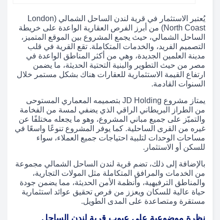
يُعتبر الاستثمار في قرية لندن الساحل الشمالي (London
North Coast) من أبرز الفرص العقارية الواعدة على خريطة
الساحل الشمالي، حيث يجمع المشروع بين الموقع المتميز،
التصميم الفريد، والخدمات المتكاملة. تقع القرية في قلب
مدينة العلمين الجديدة، وهي من أكثر المناطق الواعدة في
مصر من حيث التطوير والبنية التحتية الحديثة، ما يضمن
ارتفاع القيمة الاستثمارية للعقارات هناك بشكل مستمر خلال
السنوات القادمة.
يمتاز مشروع JD Holding بتصميمه المعماري المستوحى
من الطراز البريطاني الراقي الذي يضفي لمسة من الفخامة
والتميّز على جميع مباني المشروع، وهو ما يجعله مختلفًا عن
غيره من القرى الساحلية. كما يوفر المشروع تنوعًا واسعًا في
مساحات الوحدات لتلبية احتياجات جميع العملاء، سواء
للسكن أو الاستثمار.
بالإضافة إلى ذلك، تضم قرية لندن الساحل الشمالي مجموعة
من الخدمات والمرافق المتكاملة مثل المولات التجارية،
والمناطق الترفيهية، وأنظمة الأمن الحديثة، مما يضمن جودة
حياة عالية للسكان ويعزز من فرص تحقيق عوائد استثمارية
مستقرة ومتصاعدة على المدى الطويل.
نظرة موضوعية على عيوب قرية لندن الساحل