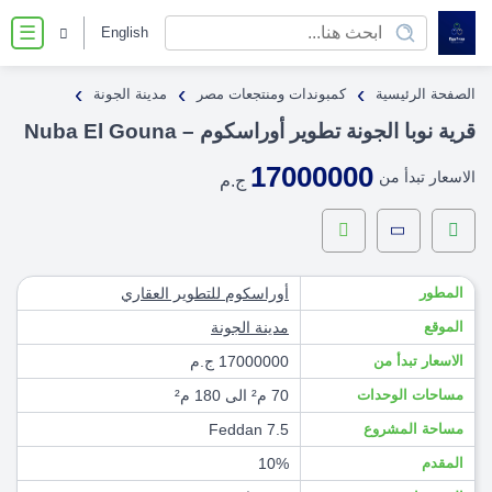
English
☰
›
›
›
الصفحة الرئيسية
كمبوندات ومنتجعات مصر
مدينة الجونة
قرية نوبا الجونة تطوير أوراسكوم – Nuba El Gouna
17000000
الاسعار تبدأ من
ج.م
المطور
أوراسكوم للتطوير العقاري
الموقع
مدينة الجونة
الاسعار تبدأ من
17000000 ج.م
مساحات الوحدات
70 م² الى 180 م²
مساحة المشروع
7.5 Feddan
المقدم
10%