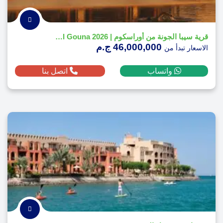
قرية سيبا الجونة من أوراسكوم | Siba El Gouna 2026
46,000,000 ج.م
الاسعار تبدأ من
واتساب
اتصل بنا