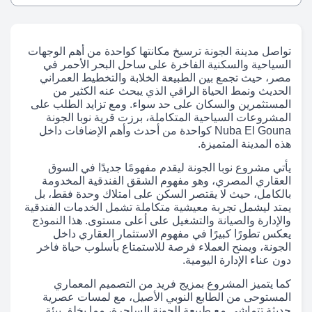
تواصل مدينة الجونة ترسيخ مكانتها كواحدة من أهم الوجهات
السياحية والسكنية الفاخرة على ساحل البحر الأحمر في
مصر، حيث تجمع بين الطبيعة الخلابة والتخطيط العمراني
الحديث ونمط الحياة الراقي الذي يبحث عنه الكثير من
المستثمرين والسكان على حد سواء. ومع تزايد الطلب على
المشروعات السياحية المتكاملة، برزت قرية نوبا الجونة
Nuba El Gouna كواحدة من أحدث وأهم الإضافات داخل
هذه المدينة المتميزة.
يأتي مشروع نوبا الجونة ليقدم مفهومًا جديدًا في السوق
العقاري المصري، وهو مفهوم الشقق الفندقية المخدومة
بالكامل، حيث لا يقتصر السكن على امتلاك وحدة فقط، بل
يمتد ليشمل تجربة معيشية متكاملة تشمل الخدمات الفندقية
والإدارة والصيانة والتشغيل على أعلى مستوى. هذا النموذج
يعكس تطورًا كبيرًا في مفهوم الاستثمار العقاري داخل
الجونة، ويمنح العملاء فرصة للاستمتاع بأسلوب حياة فاخر
دون عناء الإدارة اليومية.
كما يتميز المشروع بمزيج فريد من التصميم المعماري
المستوحى من الطابع النوبي الأصيل، مع لمسات عصرية
حديثة تتماشى مع طبيعة الجونة الساحرة، مما يخلق بيئة