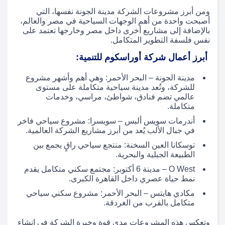
ومن أبرز مشروعات الشركة مدينة الجونة نفسها، التي
أصبحت واحدة من أهم الوجهات السياحية في مصر والعالم،
بالإضافة إلى مشاريع أخرى داخل مصر وخارجها تعتمد على
نفس فلسفة التطوير المتكامل.
أبرز أعمال شركة أوراسكوم للتنمية:
مدينة الجونة – البحر الأحمر: وهي أهم وأشهر مشروع
للشركة، وتُعد مدينة سياحية متكاملة على مستوى
عالمي تضم فنادق، شواطئ، مراسي، وخدمات
متكاملة.
أندرمات سويس ألبس – سويسرا: مشروع سياحي فاخر
في جبال الألب يُعد من أبرز مشاريع الشركة العالمية.
توسكانا العين السخنة: منتجع سياحي راقٍ يجمع بين
الطبيعة الجبلية والبحرية.
O West – مدينة 6 أكتوبر: مجتمع سكني متكامل يقدم
نمط حياة عصري داخل القاهرة الكبرى.
مكادي هايتس – البحر الأحمر: مشروع سكني سياحي
متكامل بالقرب من الغردقة.
وتعكس هذه المشروعات مدى قوة وخبرة الشركة في إنشاء