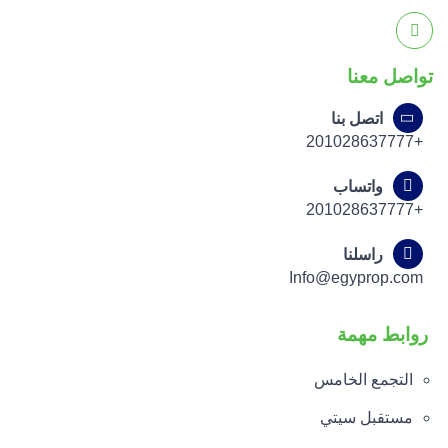
تواصل معنا
اتصل بنا
+201028637777
واتساب
+201028637777
راسلنا
Info@egyprop.com
روابط مهمة
التجمع الخامس
مستقبل سيتي