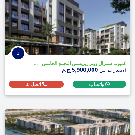
كمبوند سنترال ووتر ريزيدنس التجمع الخامس - Central Water Residences
5,900,000 ج.م
الاسعار تبدأ من
واتساب
اتصل بنا