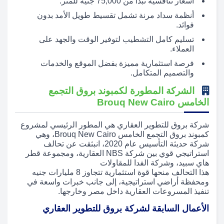
أسعار تنافسية تبدأ من 75,000 جنيه للمتر.
أنظمة سداد مرنة تشمل تقسيط طويل الأمد بدون
فوائد.
تسليم كامل التشطيب لتوفير الوقت والجهد على
العملاء.
فرصة استثمارية مميزة بفضل الموقع والخدمات
والتصميم المتكامل.
الشركة المطورة لكمبوند بروق التجمع
الخامس Brouq New Cairo
شركة بروق للتطوير العقاري هي المطور الرئيسي لمشروع
كمبوند بروق التجمع الخامس Brouq New Cairo، وهي
شركة حديثة التأسيس عام 2020، انبثقت عن تحالف
استراتيجي قوي بين شركة NBS العقارية، ومجموعة قطر
هاي سبيد، وشركة الفدا للمقاولات
هذا التحالف منحها قوة استثمارية تتجاوز 8 مليارات جنيه
ومحفظة أراضي استراتيجية، إلى جانب خبرات واسعة في
تنفيذ المسروعات العقارية داخل مصر وخارجها.
الأعمال السابقة لشركة بروق للتطوير العقاري