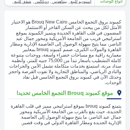
أنواع الوحدات
استوديو للبيع
,
بينتاهوس
,
دوبلكس
,
شقق للبيع
,
كمبوند بروق التجمع الخامس Brouq New Cairo هو الاختيار
الأمثل لكل من يبحث عن السكن الفاخر أو الاستثمار
المضمون في قلب القاهرة الجديدة ويتميز الكمبوند بموقع
استراتيجي قريب من الجامعة الأمريكية ومحور جمال عبد
الناصر، مما يتيح سهولة الوصول إلى العاصمة الإدارية ومطار
القاهرة والمولات الكبرى، صمم كمبوند brouq بمعايير
معمارية راقية مع مساحات خضراء واسعة، ووحدات متنوعة
كاملة التشطيب بأسعار تبدأ من 75,000 جنيه للمتر، وأنظمة
سداد مرنة، استمتع بخدمات متكاملة تشمل الأمن والجراجات
والنادي الرياضي، والمناطق التجارية ولا تفوت الفرصة واحجز
وحدتك الآن في كمبوند بروق التجمع الخامس قبل نفاد
الوحدات.
موقع كمبوند Brouq التجمع الخامس تحديدا
يتمتع كمبوند brouq بموقع استراتيجي مميز في قلب القاهرة
الجديدة، حيث يقع بالقرب من الجامعة الأمريكية ومحور
جمال عبد الناصر، ما يتيح سهولة الوصول إلى العاصمة
الإدارية الجديدة ومطار القاهرة الدولي في وقت قصير.