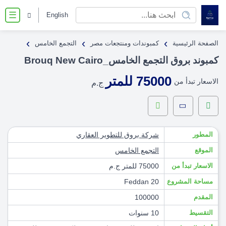
English
☰
›
›
›
الصفحة الرئيسية
كمبوندات ومنتجعات مصر
التجمع الخامس
كمبوند بروق التجمع الخامس_Brouq New Cairo
75000 للمتر
الاسعار تبدأ من
ج.م
المطور
شركة بروق للتطوير العقاري
الموقع
التجمع الخامس
الاسعار تبدأ من
75000 للمتر ج.م
مساحة المشروع
20 Feddan
المقدم
100000
التقسيط
10 سنوات