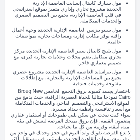
مول سبارك كابيتال إنسايت العاصمة الإدارية
الجديدة مشروع تجاري وإداري متميز بموقع استراتيجي
في قلب العاصمة الإدارية، يجمع بين التصميم العصري
والخدمات المتكاملة.
مول سنتو بيزنس العاصمة الإدارية الجديدة وجهة أعمال
راقية توفر مكاتب إدارية ومساحات تجارية بمواصفات
عالمية.
مول بلينج كابيتال سنتر العاصمة الإدارية الجديدة مركز
تجاري متكامل يضم محلات وعلامات تجارية كبرى، مع
تصميم معماري فاخر.
مول تيراسايد العاصمة الإدارية الجديدة مشروع عصري
يجمع بين المساحات الإدارية والتجارية، مع إطلالات
مفتوحة وخدمات فندقية.
باختصار يجسد كمبوند بروق التجمع الخامس Brouq New
Cairo نموذجا مثاليا للحياة العصرية الراقية، حيث يدمج بين
الموقع الاستراتيجي والتصميم الفاخر، والخدمات المتكاملة
مع أسعار تنافسية وأنظمة سداد ميسرة.
سواء كنت تبحث عن سكن يلبي طموحاتك أو استثمار عقاري
مضمون القيمة، فإن بروق يمنحك الفرصة لتعيش في بيئة
آمنة، أنيقة، وقريبة من كل ما تحتاجه.
لا تدع الفرصة تفوتك وابدأ اليوم في حجز وحدتك في واحد من
أرقى مشروعات القاهرة الجديدة، واستثمر في مستقبل أكثر