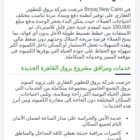
في Brouq New Cairo حرصت شركة بروق للتطوير
العقاري على توفير أنظمة دفع وسداد مرنة تناسب مختلف
احتياجات العملاء، حيث يمكن البدء بحجز الوحدة بدفع مبلغ
100,000 جنيه كمقدم جدية حجز قابل للاسترداد، ثم
الاستفادة من خطط تقسيط طويلة الأجل بدون أي فوائد، بما
يمنح العملاء فرصة مريحة لامتلاك وحدتهم دون ضغط مالي
وهذه التسهيلات تجعل الاستثمار أو السكن داخل الكمبوند أكثر
سهولة مع الحفاظ على جودة الحياة التي يوفرها الكمبوند في
موقعه المميز وخدماته المتكاملة.
خدمات ومرافق مشروع بروق القاهرة الجديدة
حرصت شركة بروق للتطوير العقاري على تزويد كمبوند
بروق التجمع الخامس بمجموعة متكاملة من الخدمات التي
تجعل الحياة اليومية أكثر راحة وسلاسة، وتلبي احتياجات
السكان المختلفة دون الحاجة إلى مغادرة الكمبوند ومن أبرز
هذه الخدمات:
خدمة الأمن والحراسة على مدار الساعة لضمان الأمان
التام لجميع السكان.
كاميرات مراقبة حديثة تغطي كافة المداخل والمناطق
الحيوية.