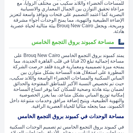
للمساحات الخضراء واللاند سكيب من مختلف الزوايا، مع
مراعاة تحقيق التوازن بين الجمال المعماري والانسيابية
البصرية كما اعتمد التصميم على فتحات ونوافذ واسعة لتعزيز
الإضاءة الطبيعية والتهوية، مما يمنح الوحدات أجواء مشرقة
ومريحة، ويجعل Brouq New Cairo بيئة مثالية لحياة عصرية
هادئة.
مساحة كمبوند بروق التجمع الخامس
يمتد كمبوند بروق التجمع الخامس Brouq New Cairo على
مساحة إجمالية تبلغ 20 فدانا في قلب القاهرة الجديدة، مما
يمنحه ميزة تصميمية ومعمارية فريدة فلقد حرصت الشركة
المطورة على استغلال هذه المساحة بشكل متوازن بين
المباني السكنية والمساحات الخضراء الواسعة واللاند سكيب،
حيث تم تخصيص النسبة الأكبر للمناطق المفتوحة والحدائق
لضمان بيئة هادئة وصحية للسكان كما يوفر اتساع المساحة
إمكانية توزيع المباني بشكل متباعد، بما يعزز الخصوصية
والتهوية الطبيعية، ويتيح إضافة مرافق وخدمات متنوعة داخل
الكمبوند، مما يجعله مثاليا للحياة العصرية الراقية.
مساحة الوحدات في كمبوند بروق التجمع الخامس
في كمبوند بروق التجمع الخامس تم تصميم الوحدات السكنية
بمساحات متنوعة لتناسب مختلف الأذواق واحتياجات العملاء،