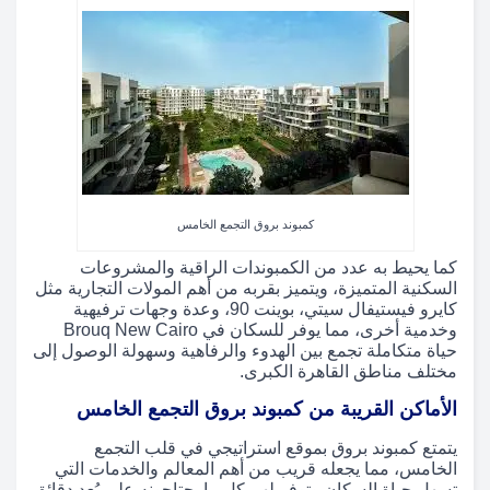
كمبوند بروق التجمع الخامس
كما يحيط به عدد من الكمبوندات الراقية والمشروعات
السكنية المتميزة، ويتميز بقربه من أهم المولات التجارية مثل
كايرو فيستيفال سيتي، بوينت 90، وعدة وجهات ترفيهية
وخدمية أخرى، مما يوفر للسكان في Brouq New Cairo
حياة متكاملة تجمع بين الهدوء والرفاهية وسهولة الوصول إلى
مختلف مناطق القاهرة الكبرى.
الأماكن القريبة من كمبوند بروق التجمع الخامس
يتمتع كمبوند بروق بموقع استراتيجي في قلب التجمع
الخامس، مما يجعله قريب من أهم المعالم والخدمات التي
تسهل حياة السكان وتوفر لهم كل ما يحتاجونه على بُعد دقائق