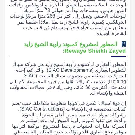
الوحدات السكنية تشمل الشقق الفاخرة، والدوبلكس، وفيلات
التوين هاوس، بمساحات تبدأ من حوالي 78 مترًا مربعًا
للوحدات الأصغر، وتصل إلى أكثر من 268 مترًا مربعًا لوحدات
الدوبلكس. كمبوند راوية الشيخ زايد يمثل ملاذاً حقيقياً لمن
يبحثون عن أسلوب حياة فاخر ومستدام في قلب غرب
القاهرة الجديدة.
المطور لمشروع كمبوند راوية الشيخ زايد
Rewaya Sheikh Zayed:
المطور العقاري لـ كمبوند راوية الشيخ زايد هي شركة سياك
للتطوير العقاري (SIAC Developments)، والتي تُعد إحدى
الشركات المنبثقة من مجموعة سياك القابضة (SIAC
Holding). تكتسب “سياك” ثقلها من خبرة المجموعة الأم التي
تمتد حتى أكثر من 38 عامًا، وهي رائدة في مجالات المقاولات
الثقيلة والإنشاءات.
إن قوة “سياك” تكمن في كونها منظومة متكاملة، حيث تضم
كيانات متخصصة في الإنشاءات (SIAC Constructions)،
وشركات مواد البناء، مما يضمن أعلى مستويات الجودة
والدقة في تنفيذ كمبوند راوية الشيخ زايد. وقد استثمرت
الشركة مليارات الجنيهات في هذا المشروع، مؤكدة التزامها
بتوفير منتج عقاري فاخر يواكب أحدث المعايير العالمية في