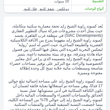
التقسيط
10 سنوات
أنواع الوحدات
دوبلكس
,
شقق للبيع
,
فلل للبيع
,
يُعد كمبوند راوية الشيخ زايد تحفة معمارية سكنية متكاملة،
حيث يمثل أحدث مشروعات شركة سياك للتطوير العقاري
(SIAC Developments) في منطقة غرب القاهرة. يجسد
كمبوند راوية الشيخ زايد مفهوماً يمزج بين الأناقة الكلاسيكية
العصرية والطبيعة الساحرة، حيث اختير له اسم “رواية”
ليعكس التجربة الفريدة التي ينتقل فيها السكان بين فصول
حياة هادئة ومترفة، مع وعد ببيئة مجتمعية داعمة. يتميز
كمبوند راوية الشيخ زايد بتصميمه الذي يراعي أدق معايير
الخصوصية والراحة، مع التركيز على توفير مساحات خضراء
شاسعة ومسطحات مائية خلابة تمنح كل وحدة إطلالة
مفتوحة ومميزة.
يمتد كمبوند راوية الشيخ زايد على مساحة إجمالية تبلغ حوالي
17 فدانًا، وهي مساحة تم استغلالها بعناية فائقة لضمان أن
تكون الكثافة السكانية في أدنى مستوياتها. تصل نسبة
الحدائق والمساحات الخضراء والمسطحات المائية داخل
كمبوند راوية الشيخ زايد إلى حوالي 78% من المساحة الكلية،
بينما خُصصت النسبة المتبقية للمباني والمنشآت السكنية
والخدمية. يضم كمبوند راوية الشيخ زايد مجموعة متنوعة من