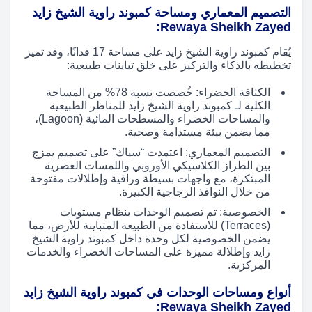
التصميم المعماري ومساحة كمبوند راوية الشيخ زايد
Rewaya Sheikh Zayed:
يُقام كمبوند راوية الشيخ زايد على مساحة 17 فدانًا، وقد تميز
تخطيطه بالذكاء والتركيز على خلق تباينات طبيعية:
الكثافة الخضراء: خُصصت نسبة 78% من المساحة
الكلية لـ كمبوند راوية الشيخ زايد للمناظر الطبيعية
والمساحات الخضراء والمسطحات المائية (Lagoon)،
مما يضمن بيئة مستدامة وصحية.
التصميم المعماري: اعتمدت “سياك” على تصميم يمزج
بين الطراز الكلاسيكي الأوروبي واللمسات العصرية
المبتكرة، مع واجهات بسيطة وراقية وإطلالات مفتوحة
من خلال النوافذ الزجاجية الكبيرة.
الخصوصية: تم تصميم الوحدات بنظام مستويات
(Terraces) للاستفادة من الطبيعة المتباينة للأرض، مما
يضمن الخصوصية لكل وحدة داخل كمبوند راوية الشيخ
زايد وإطلالة مميزة على المساحات الخضراء والخدمات
المركزية.
أنواع ومساحات الوحدات في كمبوند راوية الشيخ زايد
Rewaya Sheikh Zayed: