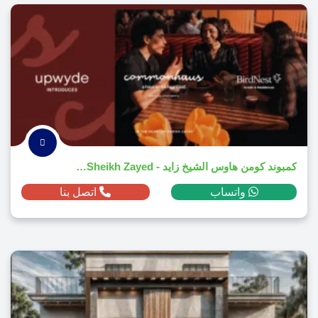
كمبوند كومن هاوس الشيخ زايد - CommonHaus El Sheikh Zayed
واتساب
اتصل بنا