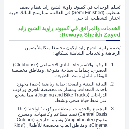
تُسلم الوحدات في كمبوند راوية الشيخ زايد بنظام نصف
تشطيب (Semi Finished) في الغالب، مما يمنح المالك حرية
اختيار التشطيب الداخلي.
الخدمات والمرافق في كمبوند راوية الشيخ زايد
Rewaya Sheikh Zayed:
يُصمم راوية الشيخ زايد ليكون مجتمعًا متكاملاً يضمن
الرفاهية والخدمات الشاملة لسكانها:
الترفيه والاسترخاء: النادي الاجتماعي (Clubhouse)
العصري، حمامات سباحة متنوعة، ومناطق مخصصة
لليوغا والتأمل وسط الطبيعة.
اللياقة البدنية والصحة: صالة رياضية (جيم) مجهزة
بأحدث المعدات، ومسارات مخصصة للجري وركوب
الدراجات (Jogging and Bike Tracks)، مما يشجع
على نمط حياة صحي ونشط.
المجتمع والخدمات: منطقة مركزية “الواحة” (The
Central Oasis) تضم مطاعم وكافيهات، ومسرح
مفتوح (Amphitheater) وسينما خارجية (Outdoor
Cinema)، ومناطق ألعاب مخصصة للأطفال (Kids’