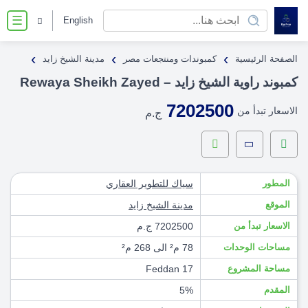
English
☰
›
›
›
الصفحة الرئيسية
كمبوندات ومنتجعات مصر
مدينة الشيخ زايد
كمبوند راوية الشيخ زايد – Rewaya Sheikh Zayed
7202500
الاسعار تبدأ من
ج.م
المطور
سياك للتطوير العقاري
الموقع
مدينة الشيخ زايد
الاسعار تبدأ من
7202500 ج.م
مساحات الوحدات
78 م² الى 268 م²
مساحة المشروع
17 Feddan
المقدم
5%