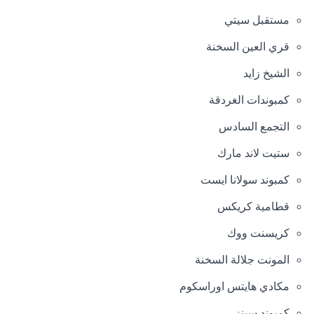
مستقبل سيتي
قري العين السخنة
الشيخ زايد
كمبوندات الغردقة
التجمع السادس
ستيت لاند مارك
كمبوند سولانا ايست
قطامية كريكس
كريسنت ووك
المونت جلالة السخنة
مكادي هايتس اوراسكوم
كمبوند سينز