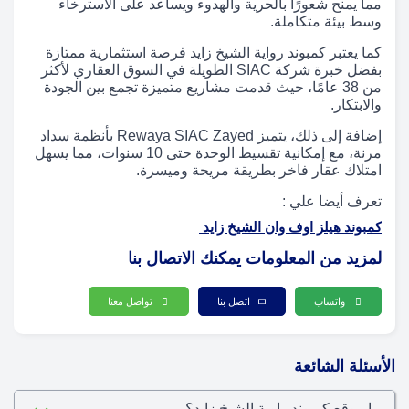
مما يمنح شعورًا بالحرية والهدوء ويساعد على الاسترخاء
وسط بيئة متكاملة.
كما يعتبر كمبوند رواية الشيخ زايد فرصة استثمارية ممتازة
بفضل خبرة شركة SIAC الطويلة في السوق العقاري لأكثر
من 38 عامًا، حيث قدمت مشاريع متميزة تجمع بين الجودة
والابتكار.
إضافة إلى ذلك، يتميز Rewaya SIAC Zayed بأنظمة سداد
مرنة، مع إمكانية تقسيط الوحدة حتى 10 سنوات، مما يسهل
امتلاك عقار فاخر بطريقة مريحة وميسرة.
تعرف أيضا علي :
كمبوند هيلز اوف وان الشيخ زايد
لمزيد من المعلومات يمكنك الاتصال بنا
واتساب
اتصل بنا
تواصل معنا
الأسئلة الشائعة
ما موقع كمبوند راوية الشيخ زايد؟