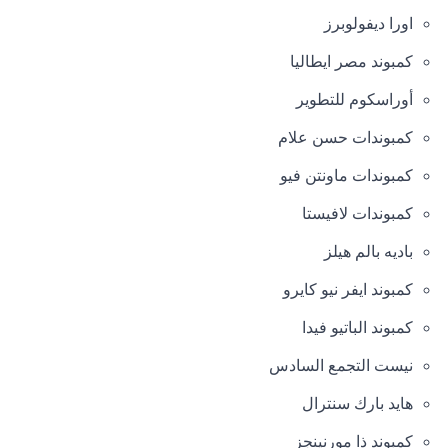
اورا ديفولوبرز
كمبوند مصر ايطاليا
أوراسكوم للتطوير
كمبوندات حسن علام
كمبوندات ماونتن فيو
كمبوندات لافيستا
باديه بالم هيلز
كمبوند ايفر نيو كايرو
كمبوند الباتيو فيدا
نيست التجمع السادس
هايد بارك سنترال
كمبوند ذا مورنينجز