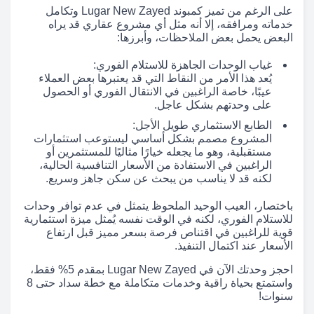
على الرغم من تميز كمبوند Lugar New Zayed وتكامل
خدماته ومرافقه، إلا أنه مثل أي مشروع عقاري قد يراه
البعض يحمل بعض الملاحظات، وأبرزها:
غياب الوحدات الجاهزة للاستلام الفوري:
يُعد هذا الأمر من النقاط التي قد يعتبرها بعض العملاء
عيبًا، خاصة الراغبين في الانتقال الفوري أو الحصول
على وحدتهم بشكل عاجل.
الطابع الاستثماري طويل الأجل:
المشروع مصمم بشكل أساسي ليستوعب استثمارات
مستقبلية، وهو ما يجعله خيارًا مثاليًا للمستثمرين أو
الراغبين في الاستفادة من الأسعار التنافسية الحالية،
لكنه قد لا يناسب من يبحث عن سكن جاهز وسريع.
باختصار، العيب الوحيد الملحوظ يتمثل في عدم توافر وحدات
للاستلام الفوري، لكنه في الوقت نفسه يُمثل ميزة استثمارية
قوية للراغبين في اقتناص فرصة بسعر مميز قبل ارتفاع
الأسعار عند اكتمال التنفيذ.
احجز وحدتك الآن في Lugar New Zayed بمقدم 5% فقط،
واستمتع بحياة راقية وخدمات متكاملة مع خطة سداد حتى 8
سنوات!