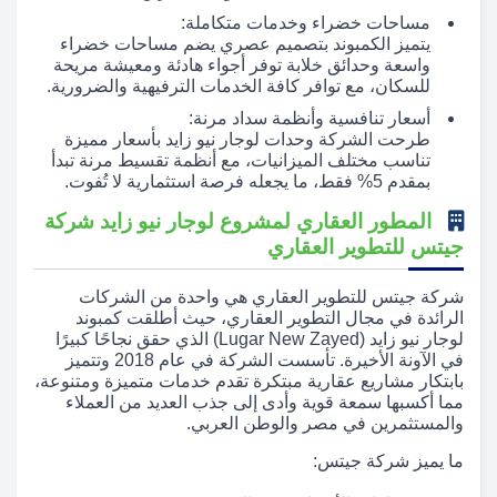
مساحات خضراء وخدمات متكاملة:
يتميز الكمبوند بتصميم عصري يضم مساحات خضراء
واسعة وحدائق خلابة توفر أجواء هادئة ومعيشة مريحة
للسكان، مع توافر كافة الخدمات الترفيهية والضرورية.
أسعار تنافسية وأنظمة سداد مرنة:
طرحت الشركة وحدات لوجار نيو زايد بأسعار مميزة
تناسب مختلف الميزانيات، مع أنظمة تقسيط مرنة تبدأ
بمقدم 5% فقط، ما يجعله فرصة استثمارية لا تُفوت.
المطور العقاري لمشروع لوجار نيو زايد شركة
جيتس للتطوير العقاري
شركة جيتس للتطوير العقاري هي واحدة من الشركات
الرائدة في مجال التطوير العقاري، حيث أطلقت كمبوند
لوجار نيو زايد (Lugar New Zayed) الذي حقق نجاحًا كبيرًا
في الآونة الأخيرة. تأسست الشركة في عام 2018 وتتميز
بابتكار مشاريع عقارية مبتكرة تقدم خدمات متميزة ومتنوعة،
مما أكسبها سمعة قوية وأدى إلى جذب العديد من العملاء
والمستثمرين في مصر والوطن العربي.
ما يميز شركة جيتس: