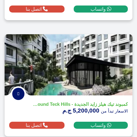
واتساب
اتصل بنا
كمبوند تيك هيلز زايد الجديدة - Compound Teck Hills
5,200,000 ج.م
الاسعار تبدأ من
واتساب
اتصل بنا