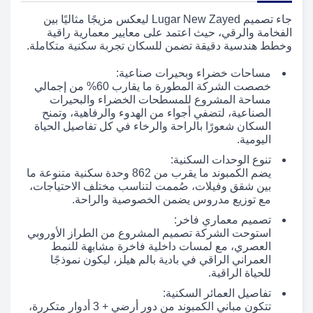
جاء تصميم Lugar New Zayed ليعكس مزيجًا مثاليًا بين
الفخامة والرقي، حيث اعتمد على معايير معمارية راقية
وخطط هندسية دقيقة تضمن للسكان تجربة سكنية متكاملة.
مساحات خضراء وبحيرات صناعية:
خصصت الشركة المطورة ما يقارب 60% من إجمالي
مساحة المشروع للمسطحات الخضراء والبحيرات
الصناعية، لتضفي أجواء من الهدوء والرفاهية، وتمنح
السكان شعورًا بالراحة والرخاء في كل تفاصيل الحياة
اليومية.
تنوع الوحدات السكنية:
يضم الكمبوند ما يقرب من 862 وحدة سكنية متنوعة ما
بين شقق وفيلات، صُممت لتناسب مختلف الاحتياجات،
مع توزيع مدروس يضمن الخصوصية والراحة.
تصميم معماري فاخر:
استوحت الشركة تصميم المشروع من الطراز الأوروبي
العصري، مع لمسات داخلية فاخرة مشابهة للنمط
العمراني الراقي في بادية بالم هيلز، ليكون نموذجًا
للحياة الراقية.
تفاصيل العمائر السكنية:
تتكون مباني الكمبوند من دور أرضي + 3 أدوار متكررة،