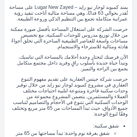
يمتد كمبوند لوجار نيو زايد – Lugar New Zayed على مساحة
تُقدر بحوالي 63 فدانًا، وهي مساحة مثالية أتاحت تنفيذ رؤية
عمرانية متكاملة تجمع بين التنظيم الذكي وروعة الطبيعة.
حرصت الشركة على استغلال المساحة بأفضل صورة ممكنة
من خلال توزيع مدروس للوحدات السكنية، مع تخصيص
مساحات واسعة للعناصر الطبيعية الساحرة التي تخلق أجواءً
هادئة ومثالية للاسترخاء والاستجمام.
الآن فرصتك لتختار وحدة أحلامك بالمساحة التي تناسبك،
وتبدأ حياة جديدة بأسلوب راقٍ وفريد داخل مجتمع متكامل
يجمع بين الراحة والتميز.
حرصت شركة جيتس العقارية على تقديم مفهوم التنوع
العقاري في مشروع كمبوند لوجار نيو زايد من خلال توفير
وحدات سكنية فاخرة ومتنوعة لتلبية احتياجات مختلف
العملاء والمستثمرين. يتضمن المشروع مجموعة من
الوحدات السكنية التي تتنوع في الأحجام والتصاميم لتناسب
جميع الأذواق، حيث تبدأ المساحات من 65 متر مربع وتختلف
وفقًا لنوع الوحدة:
شقق سكنية:
شقق بغرفة نوم واحدة: تبدأ مساحتها من 65 متر