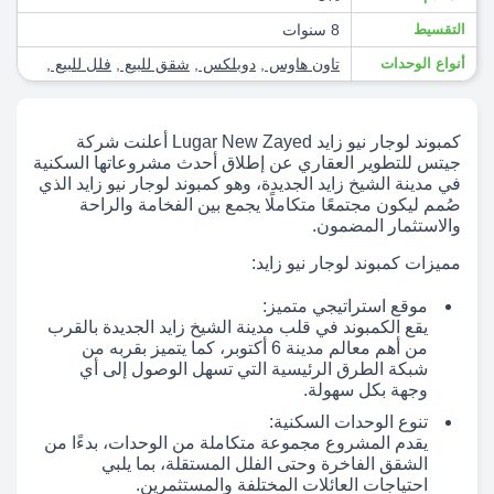
التقسيط
8 سنوات
أنواع الوحدات
تاون هاوس
,
دوبلكس
,
شقق للبيع
,
فلل للبيع
,
كمبوند لوجار نيو زايد Lugar New Zayed أعلنت شركة
جيتس للتطوير العقاري عن إطلاق أحدث مشروعاتها السكنية
في مدينة الشيخ زايد الجديدة، وهو كمبوند لوجار نيو زايد الذي
صُمم ليكون مجتمعًا متكاملًا يجمع بين الفخامة والراحة
والاستثمار المضمون.
مميزات كمبوند لوجار نيو زايد:
موقع استراتيجي متميز:
يقع الكمبوند في قلب مدينة الشيخ زايد الجديدة بالقرب
من أهم معالم مدينة 6 أكتوبر، كما يتميز بقربه من
شبكة الطرق الرئيسية التي تسهل الوصول إلى أي
وجهة بكل سهولة.
تنوع الوحدات السكنية:
يقدم المشروع مجموعة متكاملة من الوحدات، بدءًا من
الشقق الفاخرة وحتى الفلل المستقلة، بما يلبي
احتياجات العائلات المختلفة والمستثمرين.