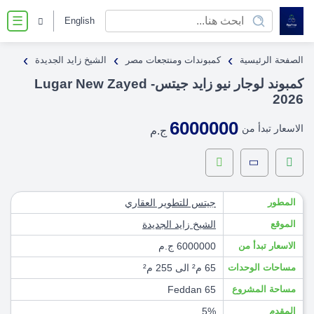
English
☰
›
›
›
الصفحة الرئيسية
كمبوندات ومنتجعات مصر
الشيخ زايد الجديدة
كمبوند لوجار نيو زايد جيتس- Lugar New Zayed
2026
6000000
الاسعار تبدأ من
ج.م
المطور
جيتس للتطوير العقاري
الموقع
الشيخ زايد الجديدة
الاسعار تبدأ من
6000000 ج.م
مساحات الوحدات
65 م² الى 255 م²
مساحة المشروع
65 Feddan
المقدم
5%