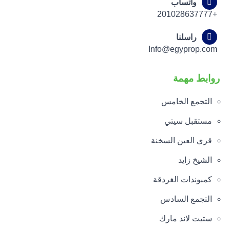
واتساب
+201028637777
راسلنا
Info@egyprop.com
روابط مهمة
التجمع الخامس
مستقبل سيتي
قري العين السخنة
الشيخ زايد
كمبوندات الغردقة
التجمع السادس
ستيت لاند مارك