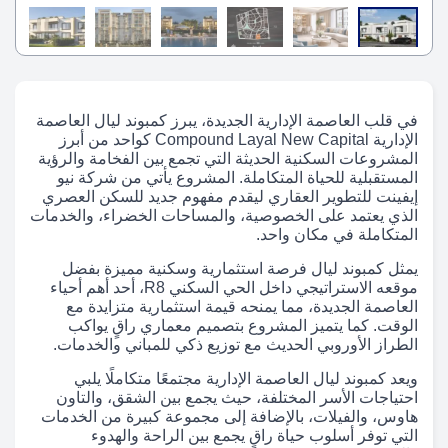
في قلب العاصمة الإدارية الجديدة، يبرز كمبوند ليال العاصمة
الإدارية Compound Layal New Capital كواحد من أبرز
المشروعات السكنية الحديثة التي تجمع بين الفخامة والرؤية
المستقبلية للحياة المتكاملة. المشروع يأتي من شركة نيو
إيفينت للتطوير العقاري ليقدم مفهوم جديد للسكن العصري
الذي يعتمد على الخصوصية، والمساحات الخضراء، والخدمات
المتكاملة في مكان واحد.
يمثل كمبوند ليال فرصة استثمارية وسكنية مميزة بفضل
موقعه الاستراتيجي داخل الحي السكني R8، أحد أهم أحياء
العاصمة الجديدة، مما يمنحه قيمة استثمارية متزايدة مع
الوقت. كما يتميز المشروع بتصميم معماري راقٍ يواكب
الطراز الأوروبي الحديث مع توزيع ذكي للمباني والخدمات.
ويعد كمبوند ليال العاصمة الإدارية مجتمعًا متكاملًا يلبي
احتياجات الأسر المختلفة، حيث يجمع بين الشقق، والتاون
هاوس، والفيلات، بالإضافة إلى مجموعة كبيرة من الخدمات
التي توفر أسلوب حياة راقٍ يجمع بين الراحة والهدوء