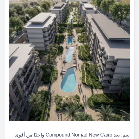
نعم، يعد Compound Nomad New Cairo واحدًا من أقوى