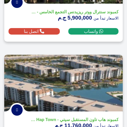
كمبوند سنترال ووتر ريزيدنس التجمع الخامس - Central Water Residences
5,900,000 ج.م
الاسعار تبدأ من
واتساب
اتصل بنا
كمبوند هاب تاون المستقبل سيتي - Compound Hap Town
11,760,000 ج.م
الاسعار تبدأ من