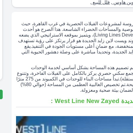
وين هاوس
,
فلل للبيع
,
ومدروسة لمشروعات الفيلات الحصرية في غرب القاهرة، حيث
خصوصية والمساحات الخضراء الشاسعة. هذا الصرح هو أحدث
إنجازات شركة ليفينج لاين للتطوير العقاري (Living Lines Developments)، ويتميز بموقعه الاستراتيجي الذي يضعه
ند ويست لاين زايد الجديدة هو قرار يرتكز على رؤية تستهدف
منخفضة، مع ضمان أعلى مستويات الجودة في التنفيذ.يقع
الجديدة، وتحديداً مباشرة على وصلة دهشور الحيوية التي
مساحة إجمالية تبلغ 25 فدانًا، وقد تم تصميم هذه المساحة بشكل أساسي لخدمة الوحدات
مجمع سكني حصري يركز بالكامل على الفيلات الفاخرة، وتتنوع
وحداته بين (فيلات تاون هاوس، توين هاوس، وفيلات مستقلة).تبدأ مساحات البناء للوحدات في الكمبوند من 275 مترًا
مربعًا، مما يؤكد على التصميمات الداخلية الرحبة والمريحة.تم تخصيص الغالبية العظمى من المساحة (حوالي 80%)
لضمان بيئة صحية ومعزولة.
West  :