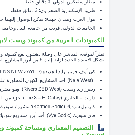
مطار سفنكس الدولي: 3 دقائق فقط.
طريق الإسكندرية الصحراوي: 3 دقائق فقط.
مول العرب وميدان جهينة: يمكن الوصول إليهما خلال 10 دق
الجامعات الدولية: قريب من جامعة النيل وجامعة ا
الكمبوندات القريبة من كمبوند ويست لاين زايد الجديدة d
نظراً لموقعه المباشر على وصلة دهشور، يقع كمبوند وي
تشكل الامتداد الجديد لزايد. إليك 6 من أبرز المشاريع القريبة منه:
كي أوف جرينز زايد الجديدة (KEY OF GREENS NEW ZAYED): يقع مباشرة على وصلة دهشور.
(Naia West): أحد المشاريع الكبرى المجاورة على وصلة دهشور.
ريفرز زيد ويست (Rivers ZED West): وهو مشروع ضخم يقع في نفس النطاق الجغرافي القريب.
ذا إيت – الجابري (The 8 – El Gabry): جزء من الكتلة العمرانية القريبة التي يطورها الجابري.
كارميل سوديك (Karmell Sodic): مشروع سوديك المتميز بالقرب من مدخل زايد الجديدة.
فاي سوديك (Vye Sodic): أحد أبرز مشاريع سوديك في المنطقة، ويقع بالقرب من المحور الرئيسي.
Zayed :