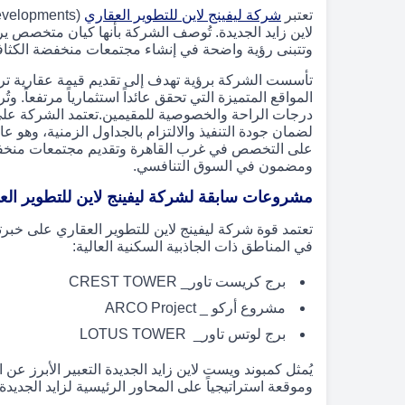
تعتبر
شركة ليفينج لاين للتطوير العقاري
لاين زايد الجديدة. تُوصف الشركة بأنها كيان متخصص ي
وتتبنى رؤية واضحة في إنشاء مجتمعات منخفضة الكثاف
تأسست الشركة برؤية تهدف إلى تقديم قيمة عقارية ترت
المواقع المتميزة التي تحقق عائداً استثمارياً مرتفعاً. 
درجات الراحة والخصوصية للمقيمين.تعتمد الشركة على
لضمان جودة التنفيذ والالتزام بالجداول الزمنية، وهو 
على التخصص في غرب القاهرة وتقديم مجتمعات منخفضة 
ومضمون في السوق التنافسي.
مشروعات سابقة لشركة ليفينج لاين للتطوير الع
تعتمد قوة شركة ليفينج لاين للتطوير العقاري على خبر
في المناطق ذات الجاذبية السكنية العالية:
برج كريست تاور_ CREST TOWER
مشروع أركو _ ARCO Project
برج لوتس تاور_ LOTUS TOWER
يُمثل كمبوند ويست لاين زايد الجديدة التعبير الأبرز ع
وموقعة استراتيجياً على المحاور الرئيسية لزايد الجديدة.