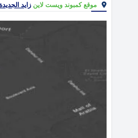
موقع كمبوند ويست لاين
زايد الجديدة