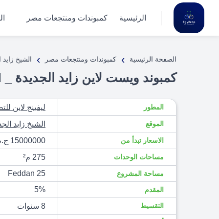
الرئيسية
كمبوندات ومنتجعات مصر
ال
›
›
الصفحة الرئيسية
كمبوندات ومنتجعات مصر
الشيخ زايد ا
كمبوند ويست لاين زايد الجديدة _ West Line New Zayed
المطور
ليفينج لاين للت
الموقع
الشيخ زايد الجد
الاسعار تبدأ من
15000000 ج.م
مساحات الوحدات
275 م²
25 Feddan
مساحة المشروع
5%
المقدم
التقسيط
8 سنوات