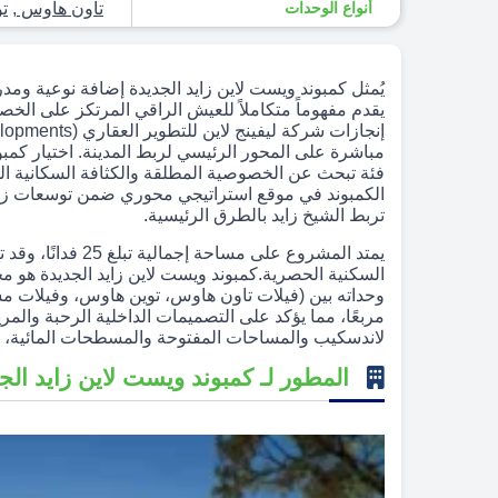
أنواع الوحدات
تاون هاوس
,
ت
يُمثل كمبوند ويست لاين زايد الجديدة إضافة نوعية 
يقدم مفهوماً متكاملاً للعيش الراقي المرتكز على ال
مباشرة على المحور الرئيسي لربط المدينة. اختيار كمبو
فئة تبحث عن الخصوصية المطلقة والكثافة السكانية ال
الكمبوند في موقع استراتيجي محوري ضمن توسعات زايد 
تربط الشيخ زايد بالطرق الرئيسية.
يمتد المشروع على 
السكنية الحصرية.كمبوند ويست لاين زايد الجديدة هو 
لاندسكيب والمساحات المفتوحة والمسطحات المائية، 
المطور لـ كمبوند ويست لاين زايد الجديدة Line New Zayed