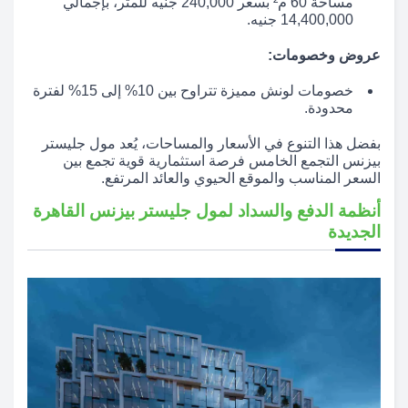
مساحة 60 م² بسعر 240,000 جنيه للمتر، بإجمالي
14,400,000 جنيه.
عروض وخصومات:
خصومات لونش مميزة تتراوح بين 10% إلى 15% لفترة
محدودة.
بفضل هذا التنوع في الأسعار والمساحات، يُعد مول جليستر
بيزنس التجمع الخامس فرصة استثمارية قوية تجمع بين
السعر المناسب والموقع الحيوي والعائد المرتفع.
أنظمة الدفع والسداد لمول جليستر بيزنس القاهرة
الجديدة