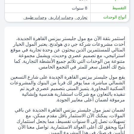
التقسيط
8 سنوات
أنواع الوحدات
تجاري
,
وحدات إدارية
,
وحدات طبية
,
استثمر بثقة الآن مع مول جليستر بيزنس القاهرة الجديدة،
أحدث مشروعات شركة جي دي هولدنج. يعتبر المول الخيار
المثالي للمستثمرين الذين يبحثون عن وحدة تجارية في موقع
استراتيجي، مع تصميم عصري وحديث، ويشمل مجموعة
متنوعة من الوحدات التي تلائم جميع الأنشطة التجارية. كما
يتيح لك أفضل سعر للمتر في التجمع الخامس.
يقع مول جليستر بيزنس القاهرة الجديدة على شارع التسعين
الشمالي مباشرة، مما يوفر لك قرباً من البنوك والمشروعات
السكنية المجاورة. يتميز المبنى بتصميم عصري فريد تم
تنفيذه بالتعاون مع شركات استشارية هندسية وإنشائية
مرموقة لضمان أعلى معايير الجودة.
لضمان تميز مول جليستر بيزنس القاهرة الجديدة عن باقي
المولات، يمكنك الآن الاستثمار بأقل مقدم ممكن، مع
تسهيلات تصل إلى 8 سنوات تقسيط، مما يجعل استثمارك
آمنًا ويحقق لك أعلى العوائد الاستثمارية. تواصل معنا الآن
لتأمين فرصتك في هذا المشروع المميز.