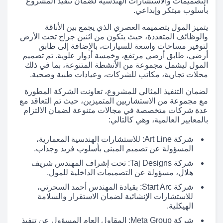
التصميمات والاستشارات الهندسية لضمان تنفيذ المشروع
بأسلوب مبتكر وإبداعي.
يتميز المول بتصميمه العصري الذي يجمع بين الأناقة
والوظائف المتعددة، حيث يتكون من اثنين جراج تحت الأرض
لتوفير مساحات واسعة للسيارات، بالإضافة إلى طابق
أرضي، طابق أرضي مرتفع، وخمسة أدوار علوية. تم تصميم
المول ليشمل مجموعة من الأنشطة المتنوعة، بما في ذلك
محلات تجارية، مكاتب للشركات، وعيادات طبية وصحية.
لضمان التنفيذ المثالي للمشروع، تعاونت الشركة المطورة
مع مجموعة من الاستشاريين المتميزين، حيث تم التعاقد مع
عدة شركات متخصصة في مجالات متنوعة لضمان الالتزام
بالمعايير العالمية، وهي كالتالي:
شركة Art Line: للاستشارات الهندسية المعمارية،
المسؤولة عن تصميم المبنى بأسلوب فريد وجذاب.
شركة Taj Designs: تحت إشراف المهندس شريف
هلال، مسؤولة عن التصميمات الداخلية للمول.
شركة Start Arc: بقيادة المهندس أحمد السحرتي،
للاستشارات الإنشائية لضمان الاستقرار والسلامة
الهيكلية.
شركة Meta Group: المقاول العام المسؤول عن تنفيذ