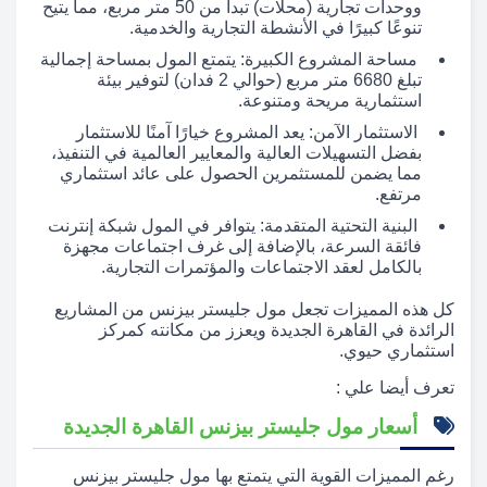
ووحدات تجارية (محلات) تبدأ من 50 متر مربع، مما يتيح
تنوعًا كبيرًا في الأنشطة التجارية والخدمية.
مساحة المشروع الكبيرة: يتمتع المول بمساحة إجمالية
تبلغ 6680 متر مربع (حوالي 2 فدان) لتوفير بيئة
استثمارية مريحة ومتنوعة.
الاستثمار الآمن: يعد المشروع خيارًا آمنًا للاستثمار
بفضل التسهيلات العالية والمعايير العالمية في التنفيذ،
مما يضمن للمستثمرين الحصول على عائد استثماري
مرتفع.
البنية التحتية المتقدمة: يتوافر في المول شبكة إنترنت
فائقة السرعة، بالإضافة إلى غرف اجتماعات مجهزة
بالكامل لعقد الاجتماعات والمؤتمرات التجارية.
كل هذه المميزات تجعل مول جليستر بيزنس من المشاريع
الرائدة في القاهرة الجديدة ويعزز من مكانته كمركز
استثماري حيوي.
تعرف أيضا علي :
أسعار مول جليستر بيزنس القاهرة الجديدة
رغم المميزات القوية التي يتمتع بها مول جليستر بيزنس