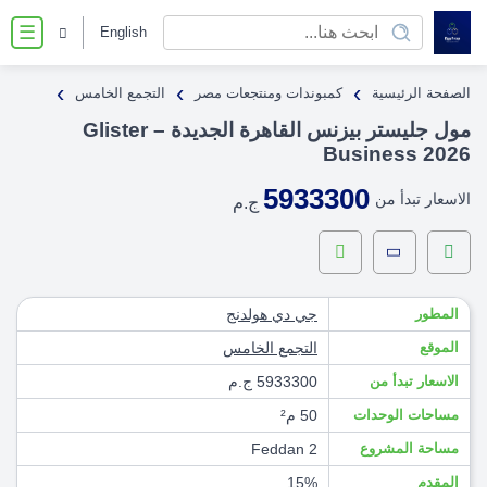
English
☰
›
›
›
الصفحة الرئيسية
كمبوندات ومنتجعات مصر
التجمع الخامس
مول جليستر بيزنس القاهرة الجديدة – Glister
Business 2026
5933300
الاسعار تبدأ من
ج.م
المطور
جي دي هولدنج
الموقع
التجمع الخامس
الاسعار تبدأ من
5933300 ج.م
مساحات الوحدات
50 م²
مساحة المشروع
2 Feddan
المقدم
15%