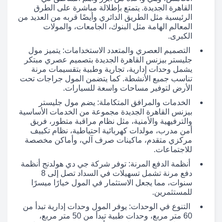
القاهرة الجديدة. يتمتع بإطلالة مباشرة على الطرق
الرئيسية مثل الطريق الدائري وأيضًا قربه من العديد من
المعالم الهامة مثل البنوك، الجامعات، والمولات
الكبرى.
التصميم العصري والمتعدد الاستخدامات: يتميز مول
جليستر بيزنس القاهرة الجديدة بتصميم عصري مبتكر
يشمل وحدات إدارية، تجارية وطبية بتقسيمات مرنة
تناسب جميع الأنشطة. كما يتضمن المول جراجات تحت
الأرض لتوفير مساحات واسعة للسيارات.
الخدمات والمرافق المتكاملة: يضم مول جليستر
بيزنس القاهرة الجديدة مجموعة من الخدمات الأساسية
والترفيهية والأمنية، مثل نظام مراقبة متطور، فريق
أمن مدرب، مولدات كهربائية احتياطية، نظام تكييف
مركزي متقدم، ماكينات صرف آلي، وأماكن مخصصة
للاجتماعات.
أنظمة الدفع المرنة: توفر شركة جي دي هولدنج أنظمة
دفع مرنة تشمل تسهيلات في السداد تصل إلى 8
سنوات، مما يجعل الاستثمار في المول خيارًا ميسرًا
للمستثمرين.
التنوع في الوحدات: يوفر المول وحدات إدارية تبدأ من
60 متر مربع، وحدات طبية تبدأ من 50 متر مربع،