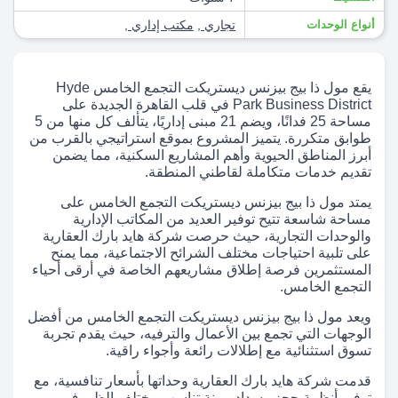
أنواع الوحدات
تجاري
,
مكتب إداري
,
يقع مول ذا بيج بيزنس ديستريكت التجمع الخامس Hyde
Park Business District في قلب القاهرة الجديدة على
مساحة 25 فدانًا، ويضم 21 مبنى إداريًا، يتألف كل منها من 5
طوابق متكررة. يتميز المشروع بموقع استراتيجي بالقرب من
أبرز المناطق الحيوية وأهم المشاريع السكنية، مما يضمن
تقديم خدمات متكاملة لقاطني المنطقة.
يمتد مول ذا بيج بيزنس ديستريكت التجمع الخامس على
مساحة شاسعة تتيح توفير العديد من المكاتب الإدارية
والوحدات التجارية، حيث حرصت شركة هايد بارك العقارية
على تلبية احتياجات مختلف الشرائح الاجتماعية، مما يمنح
المستثمرين فرصة إطلاق مشاريعهم الخاصة في أرقى أحياء
التجمع الخامس.
ويعد مول ذا بيج بيزنس ديستريكت التجمع الخامس من أفضل
الوجهات التي تجمع بين الأعمال والترفيه، حيث يقدم تجربة
تسوق استثنائية مع إطلالات رائعة وأجواء راقية.
قدمت شركة هايد بارك العقارية وحداتها بأسعار تنافسية، مع
توفير أنظمة حجز وسداد مرنة تناسب مختلف الظروف