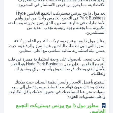
الاقتصادية، مما يعزز من فرص الاستثمار في المشروع.
يعد مول ذا بيج بيزنس ديستريكت التجمع الخامس Hyde
Park Business في التجمع الخامس واحدًا من أبرز وأهم
الاستثمارات في شارع التسعين، الذي يتميز بحيويته ومساحته
الكبيرة، مما يجعله وجهة رئيسية تجذب العديد من
المستثمرين.
يمتلك مول ذا بيج بيزنس ديستريكت التجمع الخامس كافة
المزايا التي تلبي تطلعات الباحثين عن التميز والرفاهية، حيث
يضمن بيئة استثمارية مثالية تتماشى مع أعلى المعايير.
إذا كنت تسعى للحصول على وحدة استثمارية مميزة في قلب
التجمع الخامس، فإن مول Hyde Park Business هو الخيار
الأمثل الذي يمنحك فرصة العيش بأسلوب راقٍ ومتميز لك
ولعائلتك.
استمتع بأفضل الأسعار وأيسر أنظمة السداد، حيث يمكنك
امتلاك وحدتك بدون فوائد مع أقساط ميسرة تصل إلى سبع
سنوات. نحن هنا لمساعدتك في تحقيق أحلامك بأقل التكاليف
وأعلى مستويات الجودة.
مطور مول ذا بيج بيزنس ديستريكت التجمع
الخامس