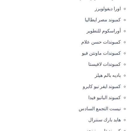
اورا ديفولوبرز
كمبوند مصر ايطاليا
أوراسكوم للتطوير
كمبوندات حسن علام
كمبوندات ماونتن فيو
كمبوندات لافيستا
باديه بالم هيلز
كمبوند ايفر نيو كايرو
كمبوند الباتيو فيدا
نيست التجمع السادس
هايد بارك سنترال
كمبوند ذا مورنينجز