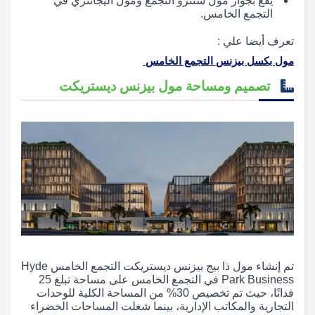
يقع بجوار مول سنترو التجمع ومول اليجانتري في
التجمع الخامس.
تعرف أيضا علي :
مول بكسل بيزنس التجمع الخامس
تصميم ومساحة مول بيزنس ديستريكت
تم إنشاء مول ذا بيج بيزنس ديستريكت التجمع الخامس Hyde
Park Business في التجمع الخامس على مساحة تبلغ 25
فدانًا، حيث تم تخصيص 30% من المساحة الكلية للوحدات
التجارية والمكاتب الإدارية، بينما شغلت المساحات الخضراء