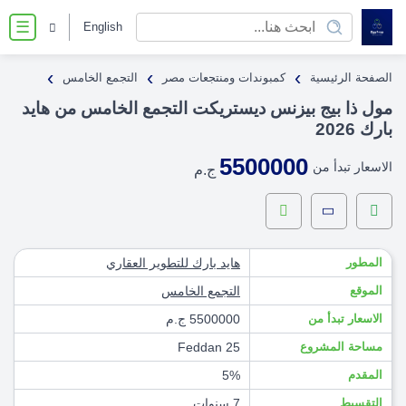
English
☰
›
›
›
الصفحة الرئيسية
كمبوندات ومنتجعات مصر
التجمع الخامس
مول ذا بيج بيزنس ديستريكت التجمع الخامس من هايد
بارك 2026
5500000
الاسعار تبدأ من
ج.م
المطور
هايد بارك للتطوير العقاري
الموقع
التجمع الخامس
الاسعار تبدأ من
5500000 ج.م
مساحة المشروع
25 Feddan
المقدم
5%
التقسيط
7 سنوات