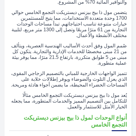
والنوافير المائية 70% من المشروع.
يتضمن مول ذا بيج بيزنس ديستريكت التجمع الخامس حوالي
1700 وحدة متعددة الاستخدامات، مما يتيح للمستثمرين
خيارات متنوعة تناسب احتياجاتهم. تبدأ مساحات الوحدات
التجارية من 61 مترًا مربعًا وتصل إلى 1300 متر مربع، لتلبية
مختلف الأنشطة والأعمال.
صُمم المول وفق أحدث الأساليب الهندسية العصرية، ويتألف
من 21 مبنى مخصصًا للخدمات الإدارية والتجارية. يتكون كل
مبنى من 5 طوابق متكررة، بارتفاع 21.5 مترًا، مما يوفر بيئة
عملية متطورة.
تتميز الواجهات الخارجية للمباني بالتصميم الزجاجي المقوى،
الذي يعزل التلوث والضوضاء ويوفر إطلالات خلابة على
المساحات الخضراء المحيطة، ما يضمن أجواء هادئة ومريحة.
يُعد مول ذا بيج بيزنس ديستريكت التجمع الخامس مثالًا
للتكامل بين التصميم المميز والخدمات المتطورة، مما يجعله
الخيار الأمثل للاستثمار والعمل.
أنواع الوحدات لمول ذا بيج بيزنس ديستريكت
التجمع الخامس