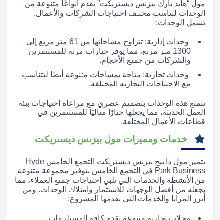
مول “هايد بارك بيزنس ديستريكت” يقدم أنواعًا متنوعة من
الوحدات لتناسب مختلف احتياجات الشركات والأعمال.
تشمل الوحدات:
وحدات إدارية: تتراوح مساحاتها من 61 متر مربع إلى
1300 متر مربع، مما يوفر خيارات مرنة للمستثمرين
والشركات من جميع الأحجام.
وحدات تجارية: متاحة بمساحات متنوعة أيضًا لتتناسب
مع الاحتياجات التجارية المختلفة.
تتمتع هذه الوحدات بتصميم عصري مع مراعاة احتياجات بيئة
العمل الحديثة، مما يجعلها خيارًا مثاليًا للمستثمرين في
قطاعات الأعمال المختلفة.
خدمات ومميزات مول بيزنس ديستريكت
يتميز مول ذا بيج بيزنس ديستريكت التجمع الخامس Hyde
Park Business في التجمع الخامس بتوفير مجموعة متنوعة
من الأنشطة والخدمات التي تلبي احتياجات جميع العملاء، مما
يجعله من أفضل الوجهات للاستثمار وامتلاك الوحدات. ومن
أبرز المزايا والخدمات التي يقدمها المشروع:
محلات تجارية متنوعة تقدم كافة المستلزمات.