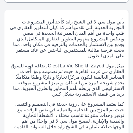
يأتي مول سي لا في الشيخ زايد كأحد أبرز المشروعات
التجارية الحديثة التي تقدمها شركة كيان للتطوير العقاري في
قلب واحدة من أهم المدن العمرانية الجديدة في مصر.
ويعكس المشروع مفهوم التطوير العقاري المتكامل الذي
يجمع بين الاستثمار والخدمات والترفيه في مكان واحد، مما
يجعله فرصة مثالية للمستثمرين الباحثين عن عائد مستقر
على المدى الطويل.
يمثل مول C’est La Vie Sheikh Zayed إضافة قوية للسوق
العقاري في غرب القاهرة، حيث تم تصميمه وفق أحدث
المعايير العالمية ليكون مركزًا تجاريًا وإداريًا وطبيًا متكاملًا
يخدم شريحة كبيرة من السكان. ويتميز المشروع بموقعه
الاستراتيجي الذي يربطه بأهم المحاور والطرق الحيوية، مما
يزيد من قيمته الاستثمارية بشكل كبير.
كما يعتمد المشروع على رؤية حديثة في التصميم والتنفيذ،
حيث تم المزج بين الفخامة والعملية في نفس الوقت، مع
توفير وحدات متنوعة تناسب مختلف الأنشطة التجارية
والطبية والإدارية، ليصبح مول سي لا في واحدًا من أهم
الوجهات الاستثمارية في الشيخ زايد خلال السنوات القادمة.