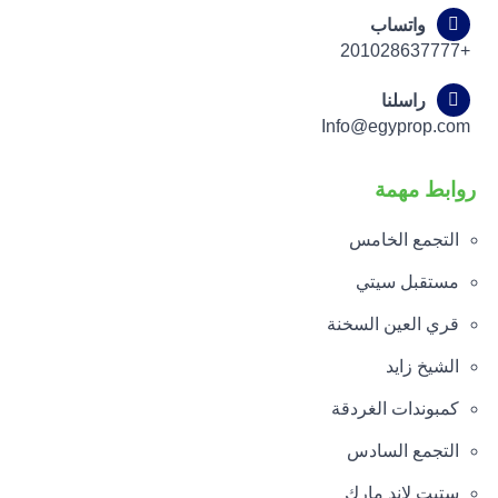
واتساب
+201028637777
راسلنا
Info@egyprop.com
روابط مهمة
التجمع الخامس
مستقبل سيتي
قري العين السخنة
الشيخ زايد
كمبوندات الغردقة
التجمع السادس
ستيت لاند مارك