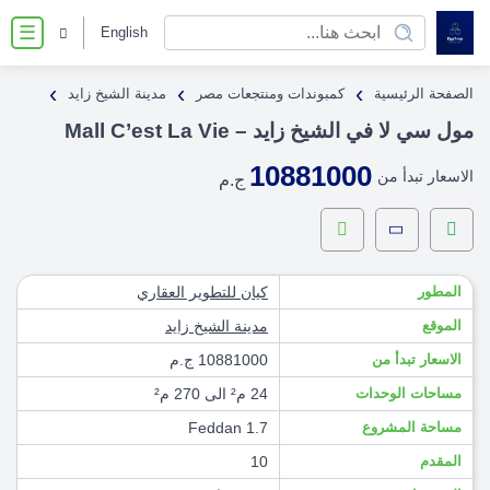
English
☰
›
›
›
الصفحة الرئيسية
كمبوندات ومنتجعات مصر
مدينة الشيخ زايد
مول سي لا في الشيخ زايد – Mall C’est La Vie
10881000
الاسعار تبدأ من
ج.م
المطور
كيان للتطوير العقاري
الموقع
مدينة الشيخ زايد
الاسعار تبدأ من
10881000 ج.م
مساحات الوحدات
24 م² الى 270 م²
مساحة المشروع
1.7 Feddan
المقدم
10