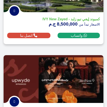
كمبوند إيفي نيو زايد - IVY New Zayed
8,500,000 ج.م
الاسعار تبدأ من
واتساب
اتصل بنا