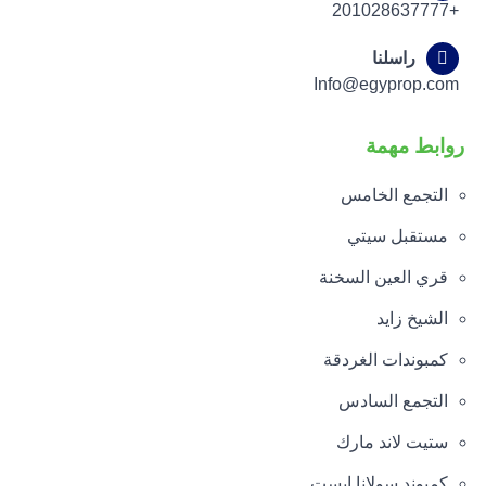
+201028637777
راسلنا
Info@egyprop.com
روابط مهمة
التجمع الخامس
مستقبل سيتي
قري العين السخنة
الشيخ زايد
كمبوندات الغردقة
التجمع السادس
ستيت لاند مارك
كمبوند سولانا ايست