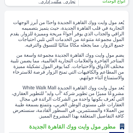
أنواع الوحدات
تجاري
,
مكتب إداري
,
يُعد مول وايت ووك القاهرة الجديدة واحدًا من أبرز الوجهات
التجارية في قلب القاهرة الجديدة، حيث يتميز بتصميمه
الراقي والجذاب الذي يوفر أجواءً مريحة ومميزة للزوار. يقدم
المول مجموعة متنوعة من الخدمات التي تلبي احتياجات
جميع الزوار، مما يجعله مكانًا مثاليًا للتسوق والترفيه.
يضم مول وايت ووك القاهرة الجديدة مجموعة واسعة من
المتاجر الفاخرة والعلامات التجارية العالمية، مما يضمن تلبية
مختلف الأذواق والاحتياجات. كما يوفر المول تشكيلة مميزة
من المطاعم والكافيهات التي تمنح الزوار فرصة للاسترخاء
والاستمتاع أثناء جولتهم.
يُعد مول وايت ووك القاهرة الجديدة White Walk Mall
مشروعًا مميزًا من تطوير شركة “أب وايد” للتطوير العقاري،
التي تُعرف بكونها واحدة من الشركات الرائدة في مجال
العقارات على مستوى الوطن العربي، وتتمتع بسمعة طيبة
بين العملاء والمستثمرين. في السطور القادمة، سنستعرض
كافة التفاصيل المتعلقة بهذا المشروع المميز.
مطور مول وايت ووك القاهرة الجديدة