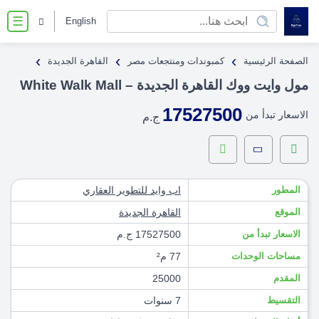
English
☰
›
›
›
الصفحة الرئيسية
كمبوندات ومنتجعات مصر
القاهرة الجديدة
مول وايت ووك القاهرة الجديدة – White Walk Mall
17527500
الاسعار تبدأ من
ج.م
المطور
اب وايد للتطوير العقاري
الموقع
القاهرة الجديدة
الاسعار تبدأ من
17527500 ج.م
مساحات الوحدات
77 م²
المقدم
25000
التقسيط
7 سنوات