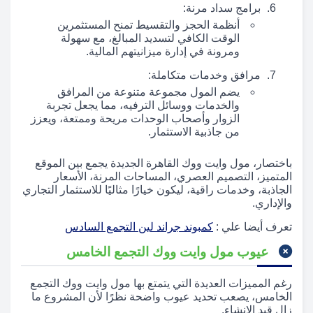
برامج سداد مرنة:
أنظمة الحجز والتقسيط تمنح المستثمرين
الوقت الكافي لتسديد المبالغ، مع سهولة
ومرونة في إدارة ميزانيتهم المالية.
مرافق وخدمات متكاملة:
يضم المول مجموعة متنوعة من المرافق
والخدمات ووسائل الترفيه، مما يجعل تجربة
الزوار وأصحاب الوحدات مريحة وممتعة، ويعزز
من جاذبية الاستثمار.
باختصار، مول وايت ووك القاهرة الجديدة يجمع بين الموقع
المتميز، التصميم العصري، المساحات المرنة، الأسعار
الجاذبة، وخدمات راقية، ليكون خيارًا مثاليًا للاستثمار التجاري
والإداري.
تعرف أيضا علي :
كمبوند جراند لين التجمع السادس
عيوب مول وايت ووك التجمع الخامس
رغم المميزات العديدة التي يتمتع بها مول وايت ووك التجمع
الخامس، يصعب تحديد عيوب واضحة نظرًا لأن المشروع ما
زال قيد الإنشاء.