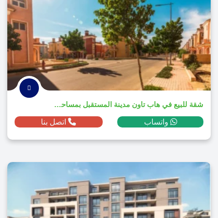
شقة للبيع في هاب تاون مدينة المستقبل بمساحة 170م² ومقدم 895,889 ج.م
واتساب
اتصل بنا