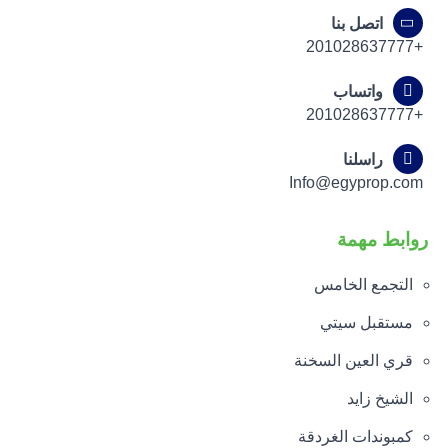
اتصل بنا
+201028637777
واتساب
+201028637777
راسلنا
Info@egyprop.com
روابط مهمة
التجمع الخامس
مستقبل سيتي
قري العين السخنة
الشيخ زايد
كمبوندات الغردقة