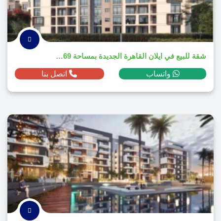
شقة للبيع في ايلان القاهرة الجديدة بمساحة 69م² ومقدم 544,882 ج.م
واتساب
اتصل بنا