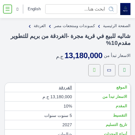
English
☰
›
›
›
الصفحة الرئيسية
كمبوندات ومنتجعات مصر
الغردقة
شاليه للبيع في قرية مجرة ​​-الغردقة من بريم للتطوير
مقدم10%
13,180,000
الاسعار تبدأ من
ج.م
الموقع
الغردقة
الاسعار تبدأ من
13,180,000 ج.م
المقدم
10%
التقسيط
5 سنوت سنوات
تاريخ التسليم
2027
أنواع الوحدات
شاليهات
,