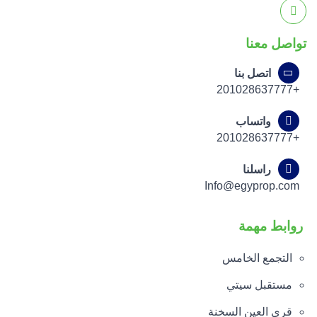
تواصل معنا
اتصل بنا
+201028637777
واتساب
+201028637777
راسلنا
Info@egyprop.com
روابط مهمة
التجمع الخامس
مستقبل سيتي
قري العين السخنة