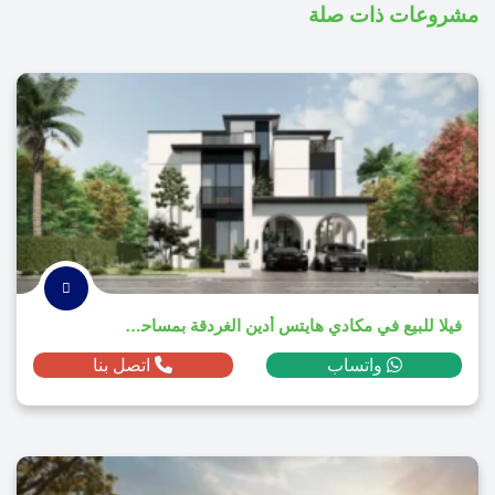
مشروعات ذات صلة
فيلا للبيع في مكادي هايتس أدين الغردقة بمساحة 164م² ومقدم 2,544,000 ج.م
واتساب
اتصل بنا