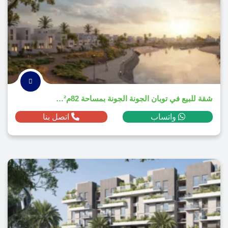
شقة للبيع في توبان الجونة الجونة بمساحة 82م² ومقدم 57,900 دولار
واتساب
اتصل بنا