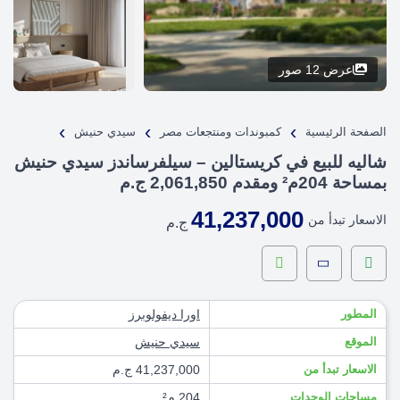
عرض 12 صور
›
›
›
الصفحة الرئيسية
كمبوندات ومنتجعات مصر
سيدي حنيش
شاليه للبيع في كريستالين – سيلفرساندز سيدي حنيش
بمساحة 204م² ومقدم 2,061,850 ج.م
41,237,000
الاسعار تبدأ من
ج.م
المطور
اورا ديفولوبرز
الموقع
سيدي حنيش
الاسعار تبدأ من
41,237,000 ج.م
مساحات الوحدات
204 م²