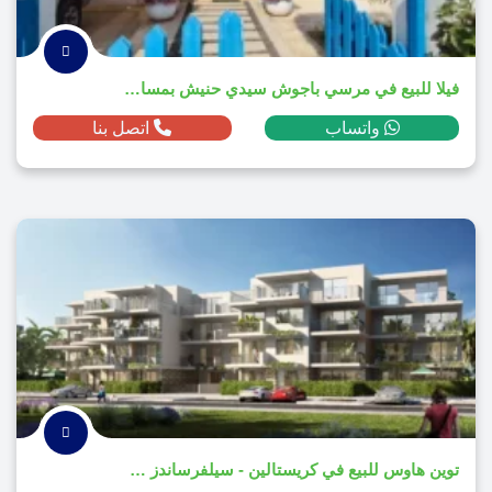
فيلا للبيع في مرسي باجوش سيدي حنيش بمساحة 325م² ومقدم 4,500,000 ج.م
واتساب
اتصل بنا
توين هاوس للبيع في كريستالين - سيلفرساندز سيدي حنيش بمساحة 202م² ومقدم 2,358,100 ج.م