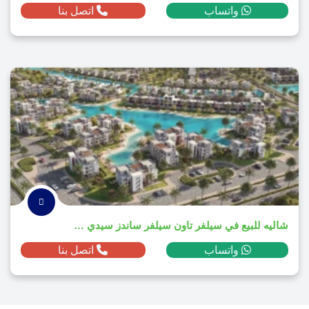
واتساب
اتصل بنا
شاليه للبيع في سيلفر تاون سيلفر ساندز سيدي حنيش بمساحة 192م² ومقدم 1,971,850 ج.م
واتساب
اتصل بنا