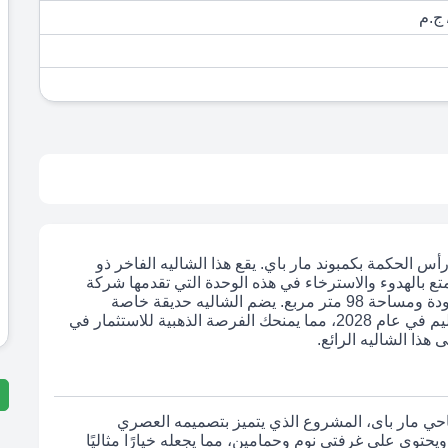
لحكمة بكمبوند مار باي. يقع هذا الشاليه الفاخر ذو
متع بالهدوء والاسترخاء في هذه الوحدة التي تقدمها شركة
المراسم للتطوير العقاري، مع تشطيب كامل عالي الجودة ومساحة 98 متر مربع. يضم الشاليه حديقة خاصة
ومميزات تجعلك تعيش تجربة استثنائية. كما يتوفر التسليم في عام 2028، مما يمنحك الفرصة الذهبية للاستثمار في
ذا الشاليه الرائع.
احي مار باى، المشروع الذي يتميز بتصميمه العصري
. يتمتع الشاليه بمساحة 98 متر مربع ويحتوي على غرفتي نوم وحمامين، مما يجعله خيارًا مثاليًا