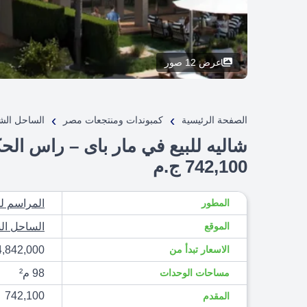
عرض 12 صور
›
›
الصفحة الرئيسية
كمبوندات ومنتجعات مصر
الساحل الش
742,100 ج.م
المطور
المراسم لل
الموقع
الساحل ال
الاسعار تبدأ من
14,842,000 ج
مساحات الوحدات
98 م²
742,100
المقدم