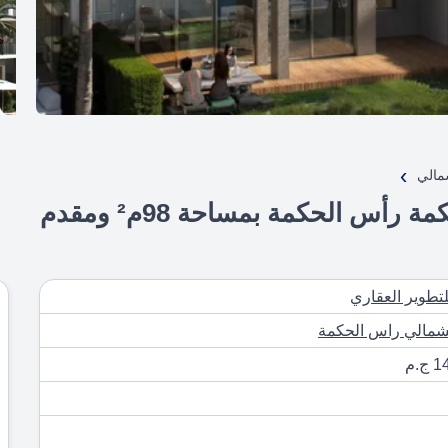
›
مالي
شاليه للبيع في مار باى – راس الحكمة رأس الحكمة بمساحة 98م² ومقدم
تطوير العقاري
شمالي
راس الحكمة
.م