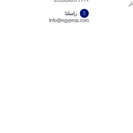
+201028637777
ار
راسلنا
Info@egyprop.com