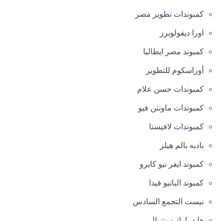
كمبوندات تطوير مصر
اورا ديفولوبرز
كمبوند مصر ايطاليا
أوراسكوم للتطوير
كمبوندات حسن علام
كمبوندات ماونتن فيو
كمبوندات لافيستا
باديه بالم هيلز
كمبوند ايفر نيو كايرو
كمبوند الباتيو فيدا
نيست التجمع السادس
هايد بارك سنترال