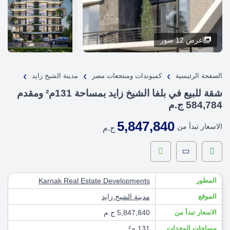
عرض 12 صور
›
›
›
الصفحة الرئيسية
كمبوندات ومنتجعات مصر
مدينة الشيخ زايد
شقة للبيع في بلفا الشيخ زايد بمساحة 131م² ومقدم
584,784 ج.م
5,847,840
الاسعار تبدأ من
ج.م
المطور
Karnak Real Estate Developments
الموقع
مدينة الشيخ زايد
الاسعار تبدأ من
5,847,840 ج.م
مساحات الوحدات
131 م²