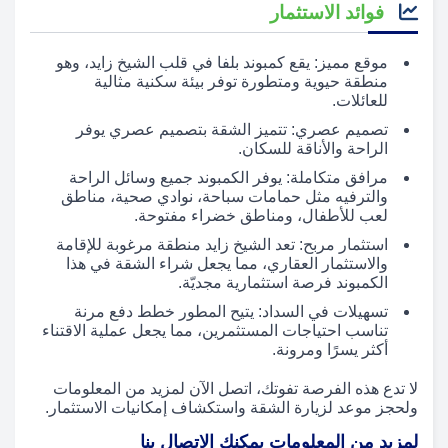
فوائد الاستثمار
موقع مميز: يقع كمبوند بلفا في قلب الشيخ زايد، وهو
منطقة حيوية ومتطورة توفر بيئة سكنية مثالية
للعائلات.
تصميم عصري: تتميز الشقة بتصميم عصري يوفر
الراحة والأناقة للسكان.
مرافق متكاملة: يوفر الكمبوند جميع وسائل الراحة
والترفيه مثل حمامات سباحة، نوادي صحية، مناطق
لعب للأطفال، ومناطق خضراء مفتوحة.
استثمار مربح: تعد الشيخ زايد منطقة مرغوبة للإقامة
والاستثمار العقاري، مما يجعل شراء الشقة في هذا
الكمبوند فرصة استثمارية مجديّة.
تسهيلات في السداد: يتيح المطور خطط دفع مرنة
تناسب احتياجات المستثمرين، مما يجعل عملية الاقتناء
أكثر يسرًا ومرونة.
لا تدع هذه الفرصة تفوتك، اتصل الآن لمزيد من المعلومات
ولحجز موعد لزيارة الشقة واستكشاف إمكانيات الاستثمار.
لمزيد من المعلومات يمكنك الاتصال بنا