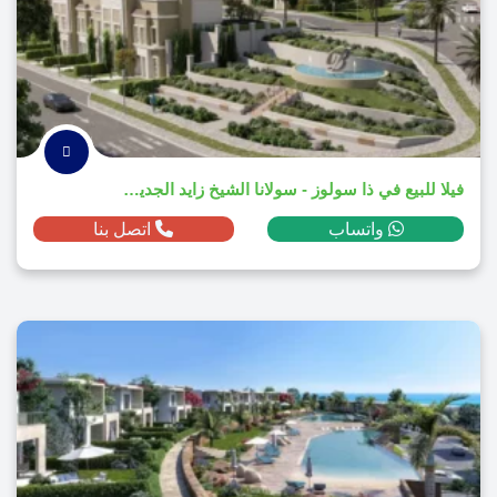
فيلا للبيع في ذا سولوز - سولانا الشيخ زايد الجديدة بمساحة 224م² ومقدم 2,168,400 ج.م
واتساب
اتصل بنا