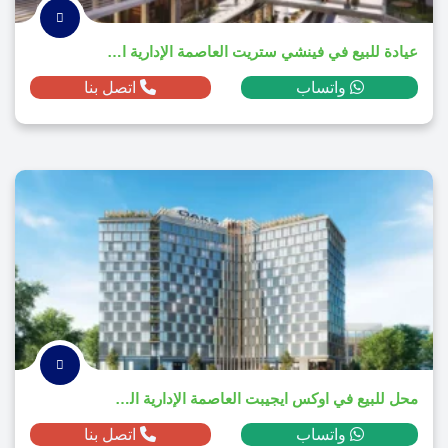
عيادة للبيع في فينشي ستريت العاصمة الإدارية الجديدة بمساحة 82م² ومقدم 646,574 ج.م
واتساب
اتصل بنا
محل للبيع في اوكس ايجيبت العاصمة الإدارية الجديدة بمساحة 187م² ومقدم 11,014,290 ج.م
واتساب
اتصل بنا