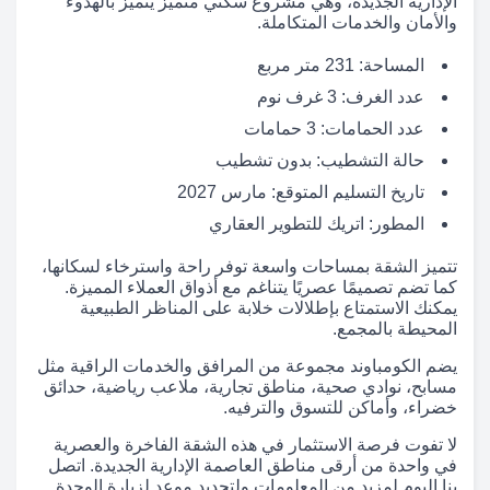
الإدارية الجديدة، وهي مشروع سكني متميز يتميز بالهدوء
والأمان والخدمات المتكاملة.
المساحة: 231 متر مربع
عدد الغرف: 3 غرف نوم
عدد الحمامات: 3 حمامات
حالة التشطيب: بدون تشطيب
تاريخ التسليم المتوقع: مارس 2027
المطور: اتريك للتطوير العقاري
تتميز الشقة بمساحات واسعة توفر راحة واسترخاء لسكانها،
كما تضم تصميمًا عصريًا يتناغم مع أذواق العملاء المميزة.
يمكنك الاستمتاع بإطلالات خلابة على المناظر الطبيعية
المحيطة بالمجمع.
يضم الكومباوند مجموعة من المرافق والخدمات الراقية مثل
مسابح، نوادي صحية، مناطق تجارية، ملاعب رياضية، حدائق
خضراء، وأماكن للتسوق والترفيه.
لا تفوت فرصة الاستثمار في هذه الشقة الفاخرة والعصرية
في واحدة من أرقى مناطق العاصمة الإدارية الجديدة. اتصل
بنا اليوم لمزيد من المعلومات ولتحديد موعد لزيارة الوحدة.