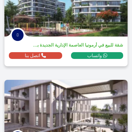
شقة للبيع في أرمونيا العاصمة الإدارية الجديدة بمساحة 206م² ومقدم 479,450 ج.م
واتساب
اتصل بنا