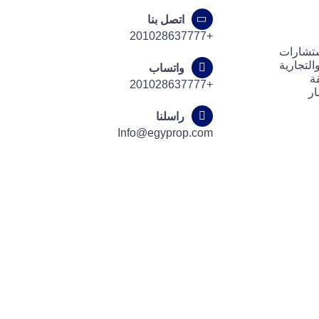
اتصل بنا
+201028637777
ستشارات
لتجارية
واتساب
ة
+201028637777
ار
راسلنا
Info@egyprop.com