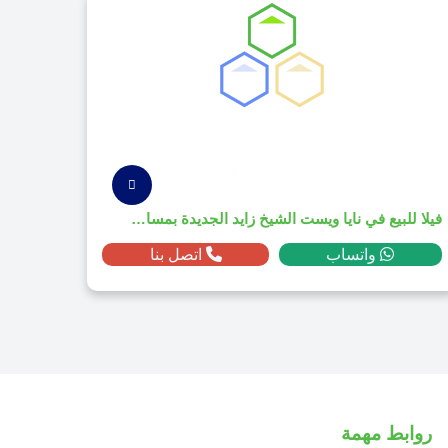
فيلا للبيع في نايا ويست الشيخ زايد الجديدة بمساحة 385م² ومقدم 1,850,000 ج.م
واتساب
اتصل بنا
روابط مهمة