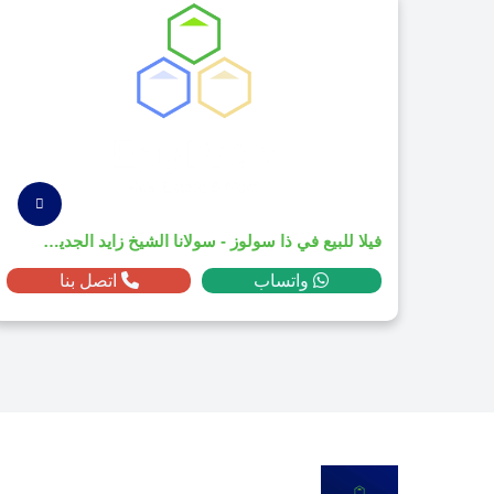
فيلا للبيع في ذا سولوز - سولانا الشيخ زايد الجديدة بمساحة 224م² ومقدم 2,168,400 ج.م
واتساب
اتصل بنا