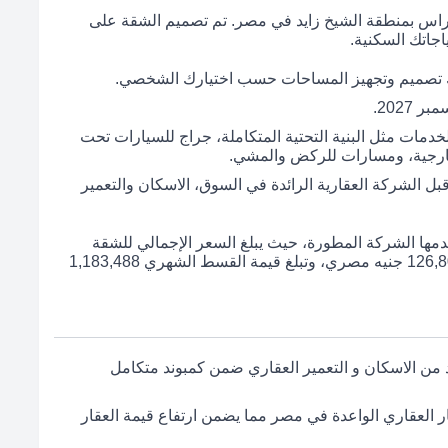
ف نوم في كومباوند تراس بمنطقة الشيخ زايد في مصر. تم تصميم الشقة على
 تصميم وتجهيز المساحات حسب اختيارك الشخصي.
لخدمات مثل البنية التحتية المتكاملة، جراج للسيارات تحت
خارجية، ومسارات للركض والمشي.
بل الشركة العقارية الرائدة في السوق، الاسكان والتعمير
دمها الشركة المطورة، حيث يبلغ السعر الإجمالي للشقة
11,834,880 جنيه مصري. يتم دفع مبلغ مقدم قدره 126,802 جنيه مصري، وتبلغ قيمة القسط الشهري 1,183,488
من الاسكان و التعمير العقاري ضمن كمبوند متكامل
ار العقاري الواعدة في مصر مما يضمن ارتفاع قيمة العقار