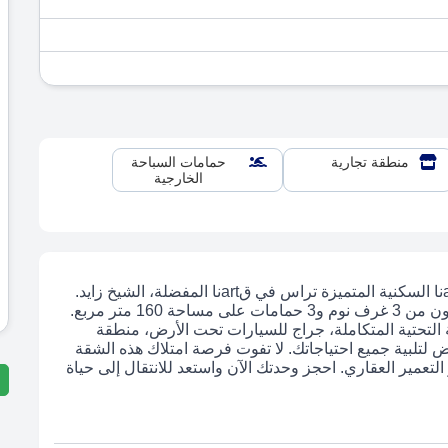
منطقة تجارية
حمامات السباحة
الخارجية
اكتشف الآن فرصة رائعة لامتلاك شقة أحلامك في قartنا السكنية المتميزة تراس في قartنا المفضلة، الشيخ زايد.
تمتع بالراحة والفخامة في هذه الشقة الواسعة التي تتكون من 3 غرف نوم و3 حمامات على مساحة 160 متر مربع.
 التحتية المتكاملة، جراج للسيارات تحت الأرض، منطقة
لتلبية جميع احتياجاتك. لا تفوت فرصة امتلاك هذه الشقة
التعمير العقاري. احجز وحدتك الآن واستعد للانتقال إلى حياة