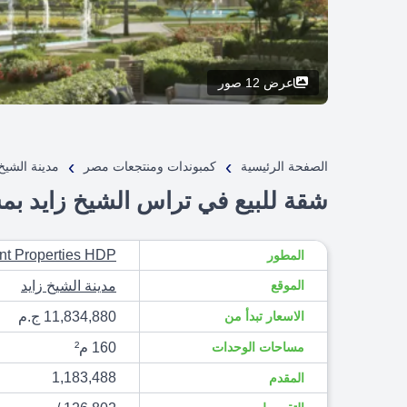
عرض 12 صور
›
›
الصفحة الرئيسية
كمبوندات ومنتجعات مصر
مدينة الشيخ 
شقة للبيع في تراس الشيخ زايد بمساحة 160م² ومقدم ,488
t Properties HDP
المطور
الموقع
مدينة الشيخ زايد
الاسعار تبدأ من
11,834,880 ج.م
مساحات الوحدات
160 م²
1,183,488
المقدم