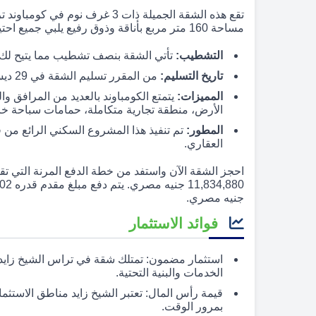
تقع هذه الشقة الجميلة ذات 3 غر
مساحة 160 متر مربع بأناقة وذوق رفيع يلبي جميع احتياجاتك السكنية.
التشطيب:
تأتي الشقة بنصف تشطيب مما يتيح لك
تاريخ التسليم:
من المقرر تسليم الشقة في 29 ديسمبر 2027.
المميزات:
يتمتع الكومباوند بالعديد من المرافق وا
الأرض، منطقة تجارية متكاملة، حمامات سباحة 
المطور:
تم تنفيذ هذا المشروع السكني الرائع من ق
العقاري.
احجز الشقة الآن واستفد من خطة الدفع المرنة التي تق
جنيه مصري.
فوائد الاستثمار
استثمار مضمون: تمتلك شقة في تراس الشيخ زايد 
الخدمات والبنية التحتية.
قيمة رأس المال: تعتبر الشيخ زايد مناطق الاستثم
بمرور الوقت.