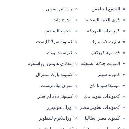
التجمع الخامس
مستقبل سيتي
قري العين السخنة
الشيخ زايد
كمبوندات الغردقة
التجمع السادس
ستيت لاند مارك
كمبوند سولانا ايست
قطامية كريكس
كريسنت ووك
المونت جلالة السخنة
مكادي هايتس اوراسكوم
كمبوند سينز
كمبوند بارك سنترال
ميسكا سوما باي
سوان ليك ويست
كمبوندات سوما باي
كمبوندات بالم هيلز
كمبوندات تطوير مصر
اورا ديفولوبرز
كمبوند مصر ايطاليا
أوراسكوم للتطوير