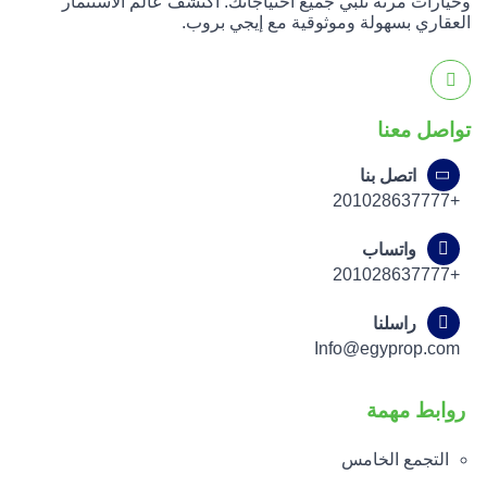
وخيارات مرنة تلبي جميع احتياجاتك. اكتشف عالم الاستثمار
العقاري بسهولة وموثوقية مع إيجي بروب.
تواصل معنا
اتصل بنا
+201028637777
واتساب
+201028637777
راسلنا
Info@egyprop.com
روابط مهمة
التجمع الخامس