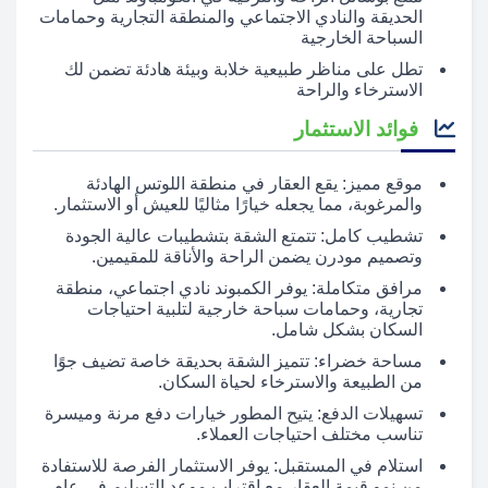
الحديقة والنادي الاجتماعي والمنطقة التجارية وحمامات
السباحة الخارجية
تطل على مناظر طبيعية خلابة وبيئة هادئة تضمن لك
الاسترخاء والراحة
فوائد الاستثمار
موقع مميز: يقع العقار في منطقة اللوتس الهادئة
والمرغوبة، مما يجعله خيارًا مثاليًا للعيش أو الاستثمار.
تشطيب كامل: تتمتع الشقة بتشطيبات عالية الجودة
وتصميم مودرن يضمن الراحة والأناقة للمقيمين.
مرافق متكاملة: يوفر الكمبوند نادي اجتماعي، منطقة
تجارية، وحمامات سباحة خارجية لتلبية احتياجات
السكان بشكل شامل.
مساحة خضراء: تتميز الشقة بحديقة خاصة تضيف جوًا
من الطبيعة والاسترخاء لحياة السكان.
تسهيلات الدفع: يتيح المطور خيارات دفع مرنة وميسرة
تناسب مختلف احتياجات العملاء.
استلام في المستقبل: يوفر الاستثمار الفرصة للاستفادة
من نمو قيمة العقار مع اقتراب موعد التسليم في عام