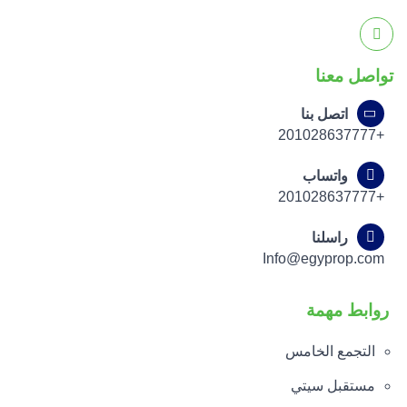
تواصل معنا
اتصل بنا
+201028637777
واتساب
+201028637777
راسلنا
Info@egyprop.com
روابط مهمة
التجمع الخامس
مستقبل سيتي