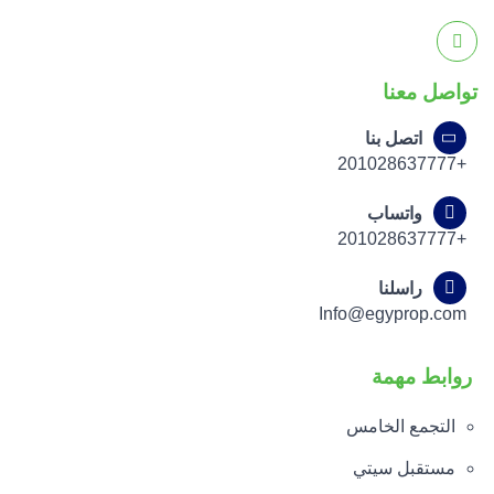
تواصل معنا
اتصل بنا
+201028637777
واتساب
+201028637777
راسلنا
Info@egyprop.com
روابط مهمة
التجمع الخامس
مستقبل سيتي