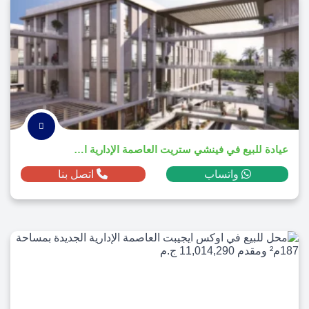
عيادة للبيع في فينشي ستريت العاصمة الإدارية الجديدة بمساحة 82م² ومقدم 646,574 ج.م
واتساب
اتصل بنا