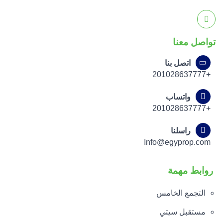
تواصل معنا
اتصل بنا
+201028637777
واتساب
+201028637777
راسلنا
Info@egyprop.com
روابط مهمة
التجمع الخامس
مستقبل سيتي