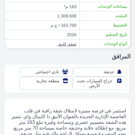
مساحات الوحدات
163 م²
المقدم
1,309,600
التقسيط
163,700 / ج.م
تاريخ التسليم
2026
أنواع الوحدات
شقق للبيع
,
المرافق
حديقة
نادي اجتماعي
جراج للسيارات تحت
منطقة تجارية
الأرض
استثمر في فرصة مميزة لامتلاك شقة راقية في قلب
العاصمة الإدارية الجديدة بالعنوان الأنيق ذا كابيتال واي. تتميز
هذه الشقة بتصميم عصري ومساحة وفيرة تبلغ 163 متر
مربع، مع إطلالة خلابة وحديقة خاصة بمساحة 70 متر مربع.
يضم المشروع جميع وسائل الراحة والترفيه مثل حديقة