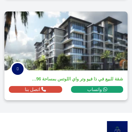
شقة للبيع في ذا فيو وتر واي اللوتس بمساحة 196م² ومقدم 2,513,100 ج.م
واتساب
اتصل بنا