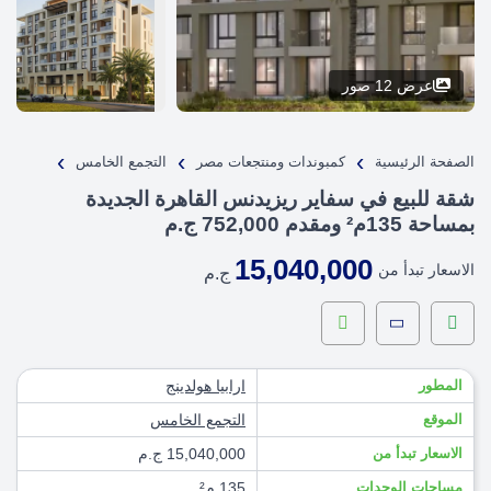
عرض 12 صور
›
›
›
الصفحة الرئيسية
كمبوندات ومنتجعات مصر
التجمع الخامس
شقة للبيع في سفاير ريزيدنس القاهرة الجديدة
بمساحة 135م² ومقدم 752,000 ج.م
15,040,000
الاسعار تبدأ من
ج.م
المطور
ارابيا هولدينج
الموقع
التجمع الخامس
الاسعار تبدأ من
15,040,000 ج.م
مساحات الوحدات
135 م²