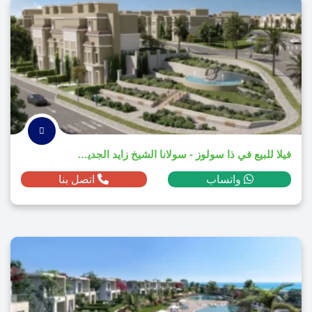
فيلا للبيع في ذا سولوز - سولانا الشيخ زايد الجديدة بمساحة 224م² ومقدم 2,168,400 ج.م
واتساب
اتصل بنا