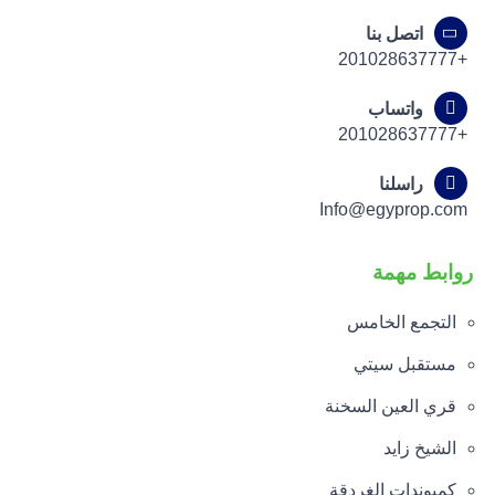
اتصل بنا
+201028637777
واتساب
+201028637777
راسلنا
Info@egyprop.com
روابط مهمة
التجمع الخامس
مستقبل سيتي
قري العين السخنة
الشيخ زايد
كمبوندات الغردقة