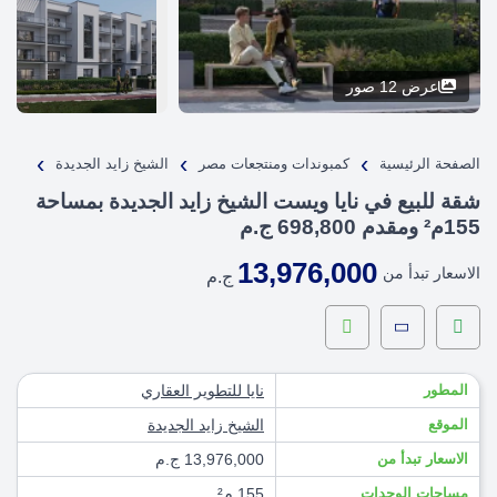
عرض 12 صور
›
›
›
الصفحة الرئيسية
كمبوندات ومنتجعات مصر
الشيخ زايد الجديدة
شقة للبيع في نايا ويست الشيخ زايد الجديدة بمساحة
155م² ومقدم 698,800 ج.م
13,976,000
الاسعار تبدأ من
ج.م
المطور
نايا للتطوير العقاري
الموقع
الشيخ زايد الجديدة
الاسعار تبدأ من
13,976,000 ج.م
مساحات الوحدات
155 م²