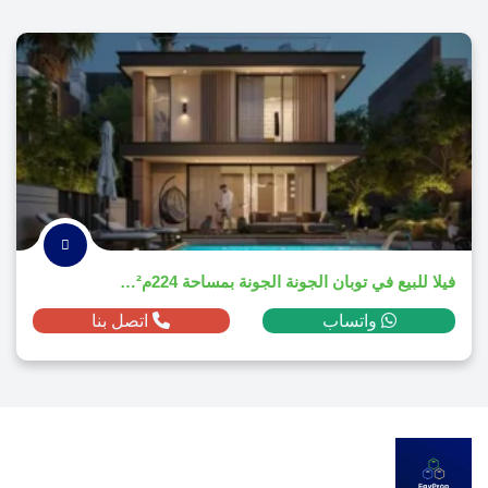
فيلا للبيع في توبان الجونة الجونة بمساحة 224م² ومقدم 206,850 دولار
واتساب
اتصل بنا