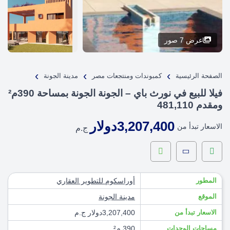
عرض 7 صور
›
›
›
الصفحة الرئيسية
كمبوندات ومنتجعات مصر
مدينة الجونة
فيلا للبيع في نورث باي – الجونة الجونة بمساحة 390م²
ومقدم 481,110
3,207,400دولار
الاسعار تبدأ من
ج.م
المطور
أوراسكوم للتطوير العقاري
الموقع
مدينة الجونة
الاسعار تبدأ من
3,207,400دولار ج.م
مساحات الوحدات
390 م²