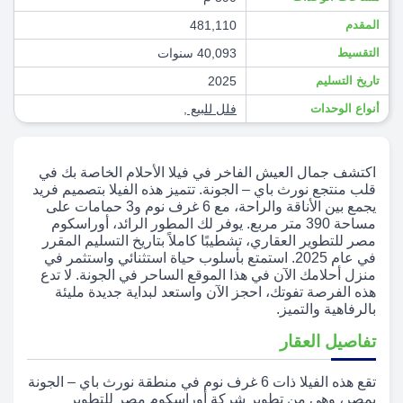
المقدم
481,110
التقسيط
40,093 سنوات
تاريخ التسليم
2025
أنواع الوحدات
فلل للبيع
,
اكتشف جمال العيش الفاخر في فيلا الأحلام الخاصة بك في
قلب منتجع نورث باي – الجونة. تتميز هذه الفيلا بتصميم فريد
يجمع بين الأناقة والراحة، مع 6 غرف نوم و3 حمامات على
مساحة 390 متر مربع. يوفر لك المطور الرائد، أوراسكوم
مصر للتطوير العقاري، تشطيبًا كاملاً بتاريخ التسليم المقرر
في عام 2025. استمتع بأسلوب حياة استثنائي واستثمر في
منزل أحلامك الآن في هذا الموقع الساحر في الجونة. لا تدع
هذه الفرصة تفوتك، احجز الآن واستعد لبداية جديدة مليئة
بالرفاهية والتميز.
تفاصيل العقار
تقع هذه الفيلا ذات 6 غرف نوم في منطقة نورث باي – الجونة
بمصر، وهي من تطوير شركة أوراسكوم مصر للتطوير