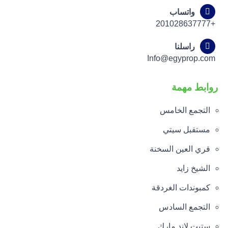
واتساب
+201028637777
راسلنا
Info@egyprop.com
روابط مهمة
التجمع الخامس
مستقبل سيتي
قري العين السخنة
الشيخ زايد
كمبوندات الغردقة
التجمع السادس
ستيت لاند مارك