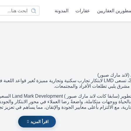
مطورين العقاريين
عقارات
المدونة
 (لاند مارك صبور)
منذ تأسيسها في عام 2007، تسعى LMD لابتكار تجارب سكنية وتجارية مميزة تُ
شرق يلبي تطلعات الأفراد والمجتمعات.
تواصل شركة لان
بالحياة ووجهات متكاملة، واضعةً رضا العملاء في محور الابتكار والجو
ية، مع الالتزام بأعلى معايير الجودة والإتقان، مما يساهم في تعزيز 
اقرأ المزيد