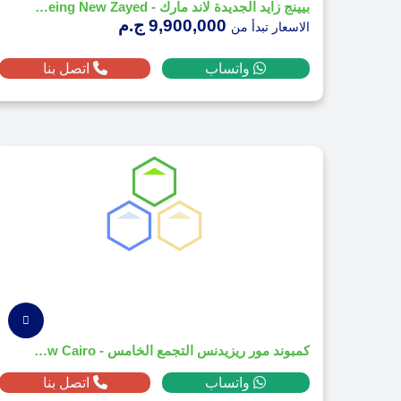
بيينج زايد الجديدة لاند مارك - Being New Zayed | وحدات فاخرة وخدمات متكاملة
9,900,000 ج.م
الاسعار تبدأ من
واتساب
اتصل بنا
كمبوند مور ريزيدنس التجمع الخامس - More Residence New Cairo
واتساب
اتصل بنا