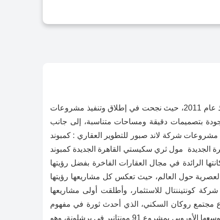
اكتشف كمبوندات LMD السكنية والتجارية والساحلية قد خطت الشركة خطوة نحو العالمية بتوسيع عملياتها في الإمارات منذ عام 2011، حيث نجحت في إطلاق وتنفيذ مشروعات
جودة بتصميمات دقيقة ومساحات متناسبة، إلى جانب
 مشروعات شركة لاند صبور للتطوير العقاري : كمبوند
ة الجديدة مول ثري سكيستي القاهرة الجديدة كمبوند
رة الجديدة . كمبوند اريا القاهرة الجديدة. برج كونتيننتال بدبي. LMD: رحلة عالمية نحو التميز تثبت شركة LMD مكانتها الرائدة في مجال العقارات الفاخرة بفضل رؤيتها
 العصرية حول العالم، حيث تعكس كل مشاريعها رؤيتها
ية 2011: البداية بدأت LMD مسيرتها الناجحة مع تأسيس شركة كونتيننتال للاستثمار، وأطلقت أولى مشاريعها
ننتال في دبي مارينا، ليصبح معيارًا للعيش الفاخر في الإمارات. التوسع في دبي لاند قدمت LMD مشروع مجتمع روكان السكني، الذي أحدث ثورة في مفهوم
الحياة المتكاملة في قلب دبي النابض، ليصبح نموذجًا للمجتمعات العصرية. التحرك الاستراتيجي نحو أوروبا إسبانيا: بدأت LMD توسعها الأوروبي بمشروع 91 مونتانير في برشلونة، وهو