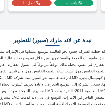
واتساب
اتصل بنا
نبذة عن لاند مارك (صبور) للتطوير
حقيق طموحات العملاء والمستثمرين من خلال تقديم وحدات عالية ال
العقاري في مصر، محتلة بذلك موقعاً مرموقاً في السوق العقارية. أهم
لتجمع الخامس مول ايست سايد التجمع الخامس مول وان ناينتي القاهر
ليان القاه
سيسها، تسعى الشركة إلى التوسع الجغرافي لإعادة تعريف أسلوب الحياة
المميزة لتجاوز المألوف. محطات رئيسية في رحلة LMD العالم
الأيقونية، برج كونتي