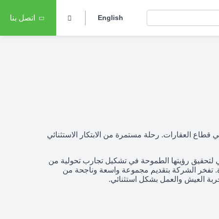
English
اتصل بنا
غير قواعد اللعبة في قطاع العقارات. رحلة مستمرة من الابتكار الاستثنائي
دمارك للتطوير (سابقا كانت لاند مارك صبور ) Land Mark Development السعي لتحقيق رؤيتها الطموحة في تشكيل تجارب تحولية من
دة. تفخر الشركة بتقديم مجموعة واسعة وناجحة من
تجربة العيش والعمل بشكل استثنائي.