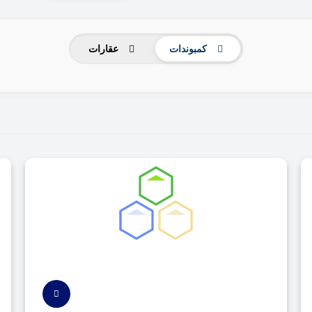
كمبوندات
عقارات