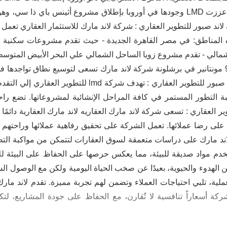
عنوان فاخر يعكس التصميم العالمي والرقي. اليونان: عززت LMD وجودها في أوروبا بإطلا
كة لاند صبور للتطوير العقاري : شركة لاند مارك للاستثمار العقاري 
ذه المناطق: في مصر القاهرة الجديدة - حيث تقدم مشروعات سكنية 
لشمالي - تقدم مشروع زويا الساحل الشمالي علي البحر الأبيض المتوسط
اليونان :مشروع أثينس باي ذا سي اسبانيا: مشروع 91 مونتانير في برشلونة شركة لاند مارك تسعى 
في مختلف أنحاء مصر وخارج مصر. اهداف شركة لاند صبور لل
ة التطور المستمر في كافة المراحل الإنشائية لمشروعاتها. تضع راح
العقاري : تسعى شركة لاند مارك العقاريه لاند مارك العقارية دائمًا إ
على رضا عملائها. تعمل الشركة على تحقيق رفاهية عملائها وراحتهم ك
د لاند مارك على دراسات متعمقة لسوق العقارات لتتمكن من مواكبة الت
ستخدم مواد صديقة للبيئة، مما يعكس حرصها على الحفاظ على البيئة للأ
ين الهدوء والحيوية، بعيدًا عن صخب الحياة اليومية ولكن مع الوصول 
لية، تلبي احتياجات العملاء وتضمن لهم تجربة مميزة. تقدم لاند مار
كة أسعاراً تنافسية لا تُقارن، مع الحفاظ على جودة المشاريع، لت