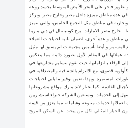
ق مشروع أثينس باي ذا سي، وهو تطوير فاخر على البحر الأبيض المتوسط يجسد روعة
تعمل في عدة مناطق مميزة داخل مصر وخارج مصر، وتركز
وتجارية في مناطق مثل التجمع الخامس، والتي تتميز
. خارج مصر الامارات: برج كونتيننتال في دبي مارينا
لتوسيع نطاق تواجدها في مناطق واعدة أخرى، لضمان تلبية احتياجات العملاء
تطوير العقاري : تهدف شركة lmd للتطوير العقاري إلي التقدم المستمر و أيضا تأسيس مجتمعات لم يسبق لها مثيل
ة عملائها في المقام الأول بصورة دائمة مما ينعكس
لى الوفاء بالتزاماتها، حيث تقوم بتسليم مشاريعها في
أولوية قصوى، مع الالتزام بالشفافية والمصداقية في
طورات المستمرة، وبهذا تضمن توفير ما يلبي احتياجات
جيال القادمة. كما تختار لاند مارك مواقع مشروعاتها
السهل إلى الخدمات. وتستعين الشركة خبراء استشاريين
ك لعملائها خدمات متنوعة وشاملة، مما يعزز من قيمة
كون الخيار المثالي لكل من يبحث عن السكن المريح