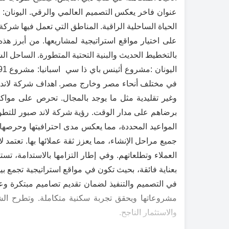
الحياة الساحلية الراقية. المناطق التي تعمل فيها شر
على اختيار مواقع استراتيجية لمشاريعها. من أبرز ه
بالتخطيط الحديث والبنية التحتية المتطورة. الساحل ا
وغير تقليدية مثل ما يوجد بالمجال. تحرص على مواكب
برضاهم على مدار الوقت. رؤية شركة لاند صبور للتطوير 
المواعيد المحددة، مما يعكس مدى احترافيتها وحرصها 
جميع مراحل الإنشاء، مما يعزز ثقة عملائها بها. تعتم
العملاء وتطلعاتهم. وفي إطار التزامها بالاستدامة، ت
بعناية فائقة، بحيث تكون في مواقع استراتيجية تجمع ب
في التصميم والتنفيذ لضمان تقديم تصاميم مبتكرة وعم
مشروعاتها ويحقق تجربة سكنية متكاملة. وتطرح الشر
والاستثمار الناجح.