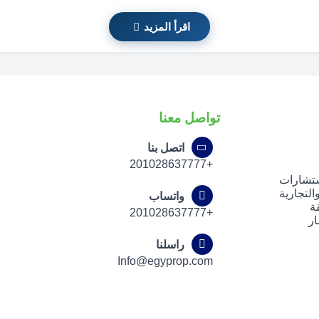
اقرأ المزيد
تواصل معنا
اتصل بنا
+201028637777
ستشارات
لتجارية
واتساب
ة
+201028637777
ار
راسلنا
Info@egyprop.com